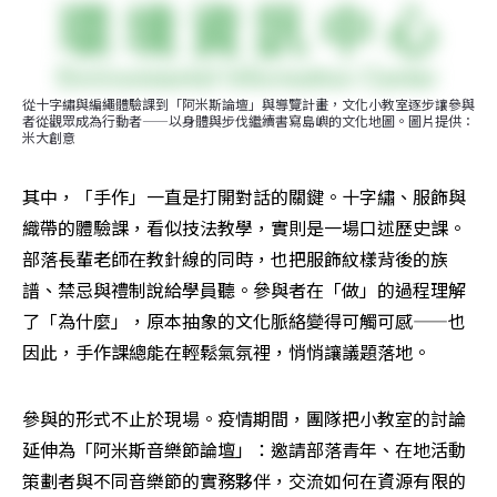
從十字繡與編繩體驗課到「阿米斯論壇」與導覽計畫，文化小教室逐步讓參與
者從觀眾成為行動者——以身體與步伐繼續書寫島嶼的文化地圖。圖片提供：
米大創意
其中，「手作」一直是打開對話的關鍵。十字繡、服飾與
織帶的體驗課，看似技法教學，實則是一場口述歷史課。
部落長輩老師在教針線的同時，也把服飾紋樣背後的族
譜、禁忌與禮制說給學員聽。參與者在「做」的過程理解
了「為什麼」，原本抽象的文化脈絡變得可觸可感——也
因此，手作課總能在輕鬆氣氛裡，悄悄讓議題落地。
參與的形式不止於現場。疫情期間，團隊把小教室的討論
延伸為「阿米斯音樂節論壇」：邀請部落青年、在地活動
策劃者與不同音樂節的實務夥伴，交流如何在資源有限的