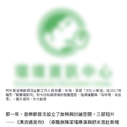
阿米斯音樂節資深企劃工作人員努儂・布海，見證「文化小教室」從2017年
雛形「都蘭電影院」到今日知識現場的發展歷程，強調讓慶典「有呼吸、有反
思」。圖片提供：米大創意
那一年，音樂節首次設立了放映與討論空間。三部短片
——《漂流遇見你》（泰雅族陳潔瑤導演與舒米恩赴新喀