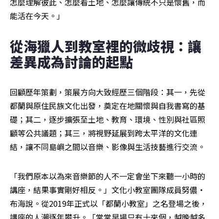
怎麼理解彼此、怎麼看土地、怎麼讓傳統不只是懷舊，而
能活在今天。」
從海獵人到教室裡的微歧視：讓
差異成為討論的起點
回顧歷年策劃，策展方向大致經歷三個階段：其一，先從
都蘭與原住民族文化出發，奠定在地關懷與自我書寫的基
礎；其二，逐步擴張至土地、教育、環境、性別與社區照
顧等公共議題；其三，將視野延展到跨太平洋的文化連
結，讓不同島嶼之間以音樂、影像與生活技藝進行交流。
「我們原本以為來音樂節的人不一定會坐下來聽一小時的
講座，結果事實剛好相反。」文化小教室團隊成員努儂・
布海說。從2019年正式以「都蘭小教室」之名登場之後，
講座的人潮逐年攀升。「常常早場只有十來個，越晚越多