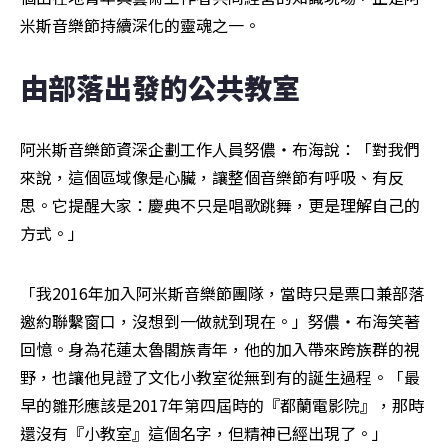
米斯音樂節持續深化的靈魂之一。
由部落出發的公共教室
阿米斯音樂節資深企劃工作人員努儂・布海說：「對我們
來說，這個區域像是心臟，讓整個音樂節有呼吸、有反
思。它提醒大家：慶典不只是唱歌跳舞，更是理解自己的
方式。」
「我2016年加入阿米斯音樂節團隊，當時只是票口兼部落
邀約聯繫窗口，沒想到一做就到現在。」努儂・布海笑著
回憶。身為花蓮太魯閣族青年，他的加入帶來跨族群的視
野，也讓他見證了文化小教室從無到有的誕生過程。「最
早的雛形應該是2017年第四屆時的『都蘭電影院』，那時
還沒有『小教室』這個名字，但精神已經出現了。」