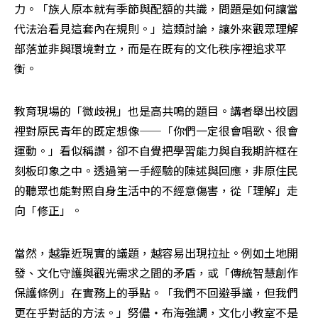
力。「族人原本就有季節與配額的共識，問題是如何讓當
代法治看見這套內在規則。」這類討論，讓外來觀眾理解
部落並非與環境對立，而是在既有的文化秩序裡追求平
衡。
教育現場的「微歧視」也是高共鳴的題目。講者舉出校園
裡對原民青年的既定想像——「你們一定很會唱歌、很會
運動。」看似稱讚，卻不自覺把學習能力與自我期許框在
刻板印象之中。透過第一手經驗的陳述與回應，非原住民
的聽眾也能對照自身生活中的不經意傷害，從「理解」走
向「修正」。
當然，越靠近現實的議題，越容易出現拉扯。例如土地開
發、文化守護與觀光需求之間的矛盾，或「傳統智慧創作
保護條例」在實務上的爭點。「我們不回避爭議，但我們
更在乎對話的方法。」努儂・布海強調，文化小教室不是