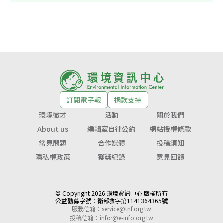
訂閱電子報
捐款支持
環境徵才
活動
關於我們
About us
編輯室自律公約
網站授權條款
常見問題
合作媒體
投稿須知
隱私權政策
獲獎紀錄
意見回饋
© Copyright 2026 環境資訊中心 版權所有
公益勸募字號：
衛部救字第1141364365號
服務信箱：
service@tnf.org.tw
投稿信箱：
infor@e-info.org.tw