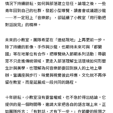
情況下持續耕耘、如何與部落建立信任。論壇之後，一些
青年回到自己的社群，發起小型導覽、讀書會或議題沙龍
——不一定冠上「音樂節」，卻延續了小教室「用行動把
對話說完」的精神。
未來的小教室，團隊希望在「連結現地」上再更前一步。
除了持續的影像、手作與沙龍，也期待未來可與「都蘭
國」等在地單位有合作，把導覽納入節期系列活動：帶觀
眾不只走進傳統領域，更走入部落理解生活環境如何形塑
生計與美學，也理解為何音樂節要回到族人的土地上舉
辦。當講座與步行、味覺與視覺彼此呼應，文化就不再停
留在教室，而是延展成一段共同的路程。
十年耕耘，小教室沒有要當權威，也不急於得出結論。它
提供的是一個時間帶，邀請大家把各自的語言端上來。正
如團隊所言：「有對話，才有下一步。」在節慶的喧鬧之