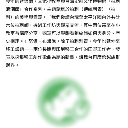
今年的音樂節，文化小教室與台灣史前文化博物館「拍刺
浪潮節」合作系列，主題聚焦於拍刺（傳統刺青）（拍
刺）的美學與意義。「我們邀請台灣至太平洋國內外共計
六位拍刺師，透過工作坊與觀眾交流，其中兩位甚至在小
教室有講座分享，觀眾可以親眼看到紋飾如何與身分、歷
史相連。」努儂・布海說。除了拍刺刺青，今年也延伸至
移工議題——兩位長期與印尼移工合作的田野工作者，發
表以採集移工創作歌曲為題的新書，讓舞台再度跨越族群
邊界。