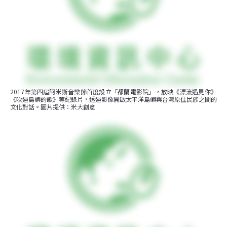
2017年第四屆阿米斯音樂節首度設立「都蘭電影院」，放映《漂流遇見你》
《吹過島嶼的歌》等紀錄片，透過影像開啟太平洋島嶼與台灣原住民族之間的
文化對話。圖片提供：米大創意