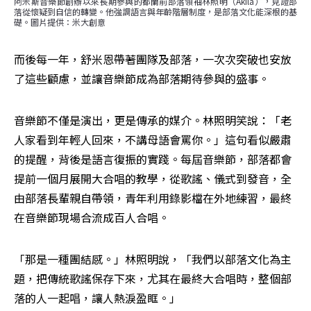
阿米斯音樂節創辦以來長期參與的都蘭前部落領袖林照明（Akila），見證部
落從懷疑到自信的轉變。他強調語言與年齡階層制度，是部落文化能深根的基
礎。圖片提供：米大創意
而後每一年，舒米恩帶著團隊及部落，一次次突破也安放
了這些顧慮，並讓音樂節成為部落期待參與的盛事。
音樂節不僅是演出，更是傳承的媒介。林照明笑說：「老
人家看到年輕人回來，不講母語會罵你。」這句看似嚴肅
的提醒，背後是語言復振的實踐。每屆音樂節，部落都會
提前一個月展開大合唱的教學，從歌謠、儀式到發音，全
由部落長輩親自帶領，青年利用錄影檔在外地練習，最終
在音樂節現場合流成百人合唱。
「那是一種團結感。」林照明說，「我們以部落文化為主
題，把傳統歌謠保存下來，尤其在最終大合唱時，整個部
落的人一起唱，讓人熱淚盈眶。」