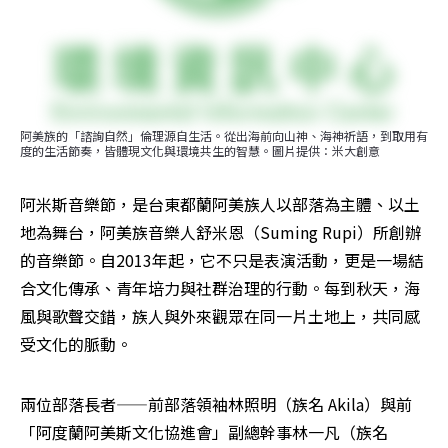
阿美族的「諮詢自然」倫理源自生活。從出海前向山神、海神祈語，到取用有
度的生活節奏，皆體現文化與環境共生的智慧。圖片提供：米大創意
阿米斯音樂節，是台東都蘭阿美族人以部落為主體、以土
地為舞台，阿美族音樂人舒米恩（Suming Rupi）所創辦
的音樂節。自2013年起，它不只是表演活動，更是一場結
合文化傳承、青年培力與社群治理的行動。每到秋天，海
風與歌聲交錯，族人與外來觀眾在同一片土地上，共同感
受文化的脈動。
兩位部落長者——前部落領袖林照明（族名 Akila）與前
「阿度蘭阿美斯文化協進會」副總幹事林一凡（族名 