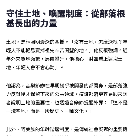
守住土地、喚醒制度：從部落根
基長出的力量
土地，是林照明最深的牽掛。「沒有土地，怎麼深根？年
輕人不能輕易賣掉祖先辛苦開墾的地。」他反覆強調。近
年外來買地頻繁，房價攀升，他擔心「財團看上這塊土
地，年輕人會不會心動」。
他認為，音樂節辦在早期幾乎被開發的都蘭鼻，是部落強
力反對後才保留下來的公共領域。這讓部落更容易跟來訪
者說明土地的重要性。也透過音樂節提醒外界：「這不是
一塊空地，而是一段歷史、一種文化。」
此外，阿美族的年齡階層制度，是傳統社會凝聚的重要機