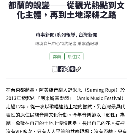
都蘭的蛻變——從觀光熱點到文
化主體，再到土地深耕之路
時事新聞
/
系列報導
,
台灣新聞
環境資訊中心特約記者 蕭紫菡報導
都蘭
原住民
在台東都蘭鼻，阿美族音樂人舒米恩（Suming Rupi）於
2013年發起的「阿米斯音樂節」（Amis Music Festival）
走過12年，從一次以歌唱連結土地的嘗試，到台灣最具代
表性的原住民族音樂文化行動。今年音樂節以「韌性」為
題，象徵在自己的土地上慢慢起身、長出自己的花。這裡
沒有VIP席次，只有人人平等的共鳴現場；沒有距離，只有