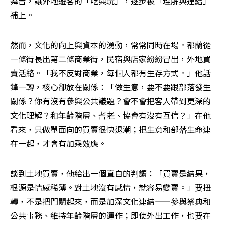
舞台，讓外地遊客的「吃與玩」，逐步被「理解與連結」
補上。
然而，文化的向上與資本的湧動，常常同時在場。都蘭從
一條街長出第二條商業街，民宿與店家紛紛冒出，外地買
賣活絡。「我不反對商業，每個人都有生存方式。」他話
鋒一轉，核心卻放在關係：「做生意，要不要跟部落發生
關係？你有沒有參與公共議題？會不會把客人帶到更深的
文化理解？和年齡階層、耆老、協會有沒有互信？」在他
看來，只做單面向的買賣很快退潮；把生意和部落生命連
在一起，才會有加乘效應。
談到土地買賣，他給出一個直白的判讀：「買賣是結果，
根源是情感稀薄。對土地沒有感情，就容易變賣。」要扭
轉，不是把門關起來，而是加深文化連結——參與祭典和
公共事務、維持年齡階層的運作；即使外出工作，也要在