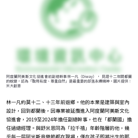
阿度蘭阿美斯文化協進會前副總幹事林一凡（Diway）， 見證十二年間都蘭
的蛻變，認為「取用有度、尊重自然」是最重要的部落永續精神。圖片提供：
米大創意
林一凡約莫十二、十三年前返鄉。他的本業是建築與室內
設計，回到都蘭後，因專業被延攬進入阿度蘭阿美斯文化
協進會，2019至2024年擔任副總幹事，也在「都蘭國」擔
任過總經理。與舒米恩同為「拉千禧」年齡階層的他，幾
乎每一屆阿米斯音樂節都在現場，僅在孩子即將出生的那