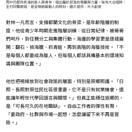
雨中仍堅持表演的族人與青年，唱出屬於部落的尊嚴與力量。每年大合唱時，
全村同聲歌唱，是音樂節最動人的時刻。圖片提供：米大創意
對林一凡而言，支撐都蘭文化的脊梁，是年齡階層的制
度。他從青少年時期走進階層訓練：從日常紀律、被哥哥
們呵斥，到任務分工與集體行動。海邊的學習更是逐級展
開：翻石、撿海膽、抓青蛙，再到高階的海獵技術。「不
是每個人都要成為獵人，但每個人都該具備基本的環境知
識與團隊位置。」
他也把視線放到社會政策的層面，特別是原鄉照護。「日
照、長照對原住民社區很重要，它不是只有就業機會，還
能讓年輕世代學回語言與關懷。」但真正能穩住返鄉的，
是「可長可久的在地職缺」。自由工作者的彈性有限，
「要政府、社群與市場一起想，怎麼讓留下來不再是冒
險。」