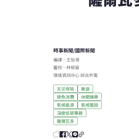
時事新聞
/
國際新聞
編譯
—
王怡棻
審校
—
林郁宸
環境資訊中心 綜合外電
天災保險
衝浪
綠色消費
休閒娛樂
氣候能源
氣候風險
深度低碳專題
薩爾瓦多