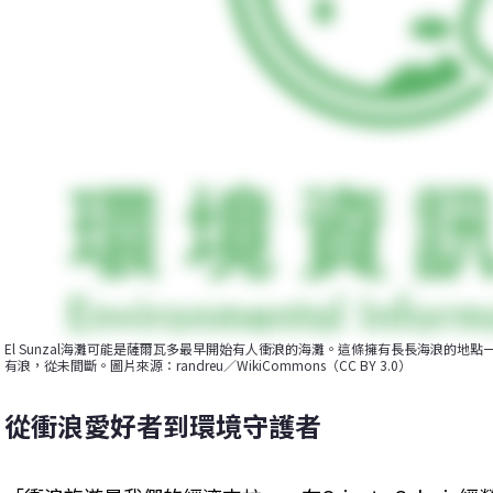
El Sunzal海灘可能是薩爾瓦多最早開始有人衝浪的海灘。這條擁有長長海浪的地
有浪，從未間斷。圖片來源：randreu／WikiCommons（CC BY 3.0）
從衝浪愛好者到環境守護者