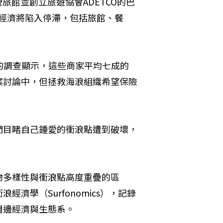
經營旅館並創立旅遊協會ADETCO的巴
，當地經濟將陷入停滯，包括旅館、餐
家企業的調查顯示，這些商家平均七成的
案討論中，但拯救海浪組織希望保險
們目睹自己鍾愛的衝浪點遭到破壞，
物多樣性與衝浪點高度重疊的區
濟學（Surfonomics），記錄
周邊經濟與生態系。