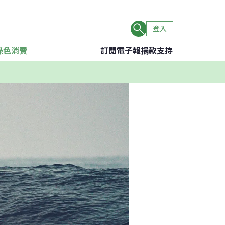
登入
綠色消費
訂閱電子報
捐款支持