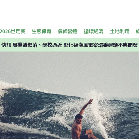
2026世足賽
生態保育
氣候變遷
循環經濟
土地利用
快訊
風機離聚落、學校過近 彰化福漢風電案環委建議不應開發