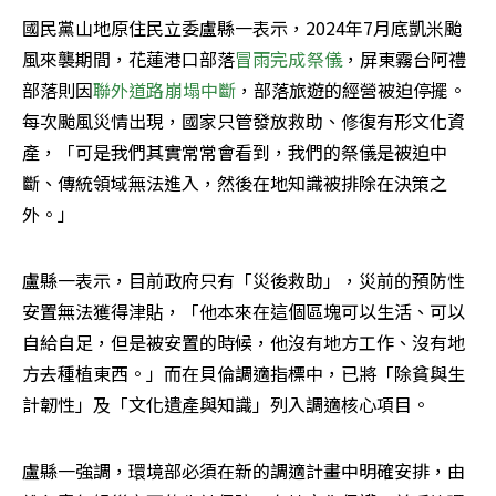
國民黨山地原住民立委盧縣一表示，2024年7月底凱米颱
風來襲期間，花蓮港口部落
冒雨完成祭儀
，屏東霧台阿禮
部落則因
聯外道路崩塌中斷
，部落旅遊的經營被迫停擺。
每次颱風災情出現，國家只管發放救助、修復有形文化資
產，「可是我們其實常常會看到，我們的祭儀是被迫中
斷、傳統領域無法進入，然後在地知識被排除在決策之
外。」
盧縣一表示，目前政府只有「災後救助」，災前的預防性
安置無法獲得津貼，「他本來在這個區塊可以生活、可以
自給自足，但是被安置的時候，他沒有地方工作、沒有地
方去種植東西。」而在貝倫調適指標中，已將「除貧與生
計韌性」及「文化遺產與知識」列入調適核心項目。
盧縣一強調，環境部必須在新的調適計畫中明確安排，由