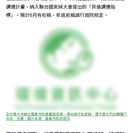
調適計畫，納入聯合國氣候大會提出的「貝倫調適指
標」，預計6月有初稿，年底前報請行政院核定。
全中運今年辦在嘉義市的嘉義田徑場，場地幾乎無遮蔽，選手要在烈日曝曬下
休息、完賽。圖片來源：嘉義市政府提供