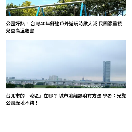
公園好熱！ 台灣40年舒適戶外遊玩時數大減 民團籲重視
兒童高溫危害
台北市的「涼區」在哪？ 城市逃離熱浪有方法 學者：光靠
公園綠地不夠！