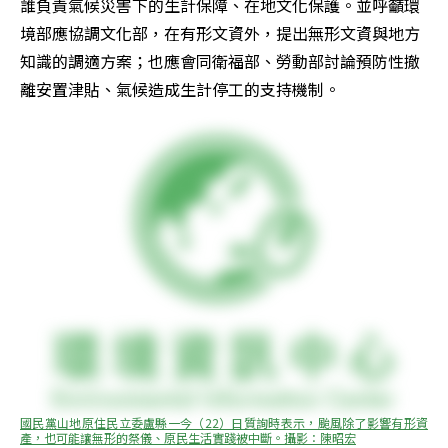
誰負責氣候災害下的生計保障、在地文化保護。並呼籲環
境部應協調文化部，在有形文資外，提出無形文資與地方
知識的調適方案；也應會同衛福部、勞動部討論預防性撤
離安置津貼、氣候造成生計停工的支持機制。
國民黨山地原住民立委盧縣一今（22）日質詢時表示，颱風除了影響有形資
產，也可能讓無形的祭儀、原民生活實踐被中斷。攝影：陳昭宏