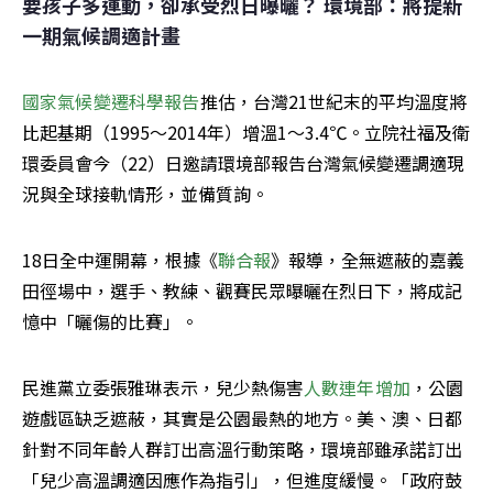
要孩子多運動，卻承受烈日曝曬？ 環境部：將提新
一期氣候調適計畫
國家氣候變遷科學報告
推估，台灣21世紀末的平均溫度將
比起基期（1995～2014年）增溫1～3.4℃。立院社福及衛
環委員會今（22）日邀請環境部報告台灣氣候變遷調適現
況與全球接軌情形，並備質詢。
18日全中運開幕，根據《
聯合報
》報導，全無遮蔽的嘉義
田徑場中，選手、教練、觀賽民眾曝曬在烈日下，將成記
憶中「曬傷的比賽」。
民進黨立委張雅琳表示，兒少熱傷害
人數連年增加
，公園
遊戲區缺乏遮蔽，其實是公園最熱的地方。美、澳、日都
針對不同年齡人群訂出高溫行動策略，環境部雖承諾訂出
「兒少高溫調適因應作為指引」，但進度緩慢。「政府鼓