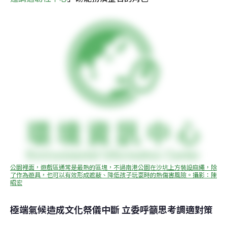
公園裡面，遊戲區通常是最熱的區塊，不過南港公園在沙坑上方裝設麻繩，除
了作為遊具，也可以有效形成遮蔽、降低孩子玩耍時的熱傷害風險。攝影：陳
昭宏
極端氣候造成文化祭儀中斷 立委呼籲思考調適對策