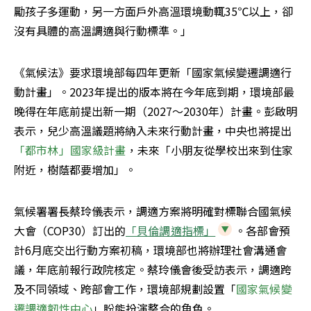
勵孩子多運動，另一方面戶外高溫環境動輒35℃以上，卻
沒有具體的高溫調適與行動標準。」
《氣候法》要求環境部每四年更新「國家氣候變遷調適行
動計畫」。2023年提出的版本將在今年底到期，環境部最
晚得在年底前提出新一期（2027～2030年）計畫。彭啟明
表示，兒少高溫議題將納入未來行動計畫，中央也將提出
「都市林」國家級計畫
，未來「小朋友從學校出來到住家
附近，樹蔭都要增加」。
氣候署署長蔡玲儀表示，調適方案將明確對標聯合國氣候
大會（COP30）訂出的
「貝倫調適指標」
。各部會預
計6月底交出行動方案初稿，環境部也將辦理社會溝通會
議，年底前報行政院核定。蔡玲儀會後受訪表示，調適跨
及不同領域、跨部會工作，環境部規劃設置「
國家氣候變
遷調適韌性中心
」盼能扮演整合的角色。