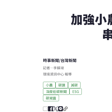
加強小
時事新聞
/
台灣新聞
記者
—
李蘇竣
環境資訊中心 報導
小農
碳匯
減碳
深度低碳新聞
ESG
碳揭露