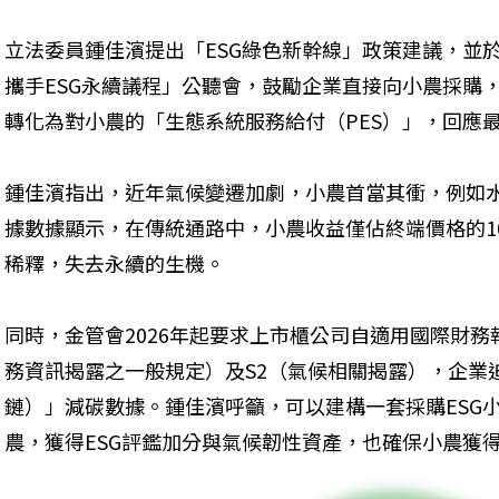
立法委員鍾佳濱提出「ESG綠色新幹線」政策建議，並
攜手ESG永續議程」公聽會，鼓勵企業直接向小農採購
轉化為對小農的「生態系統服務給付（PES）」，回應最
鍾佳濱指出，近年氣候變遷加劇，小農首當其衝，例如
據數據顯示，在傳統通路中，小農收益僅佔終端價格的1
稀釋，失去永續的生機。
同時，金管會2026年起要求上市櫃公司自適用國際財務報
務資訊揭露之一般規定）及S2（氣候相關揭露），企業
鏈）」減碳數據。鍾佳濱呼籲，可以建構一套採購ESG
農，獲得ESG評鑑加分與氣候韌性資產，也確保小農獲得