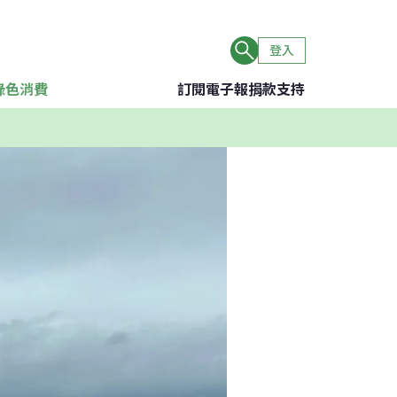
登入
綠色消費
訂閱電子報
捐款支持