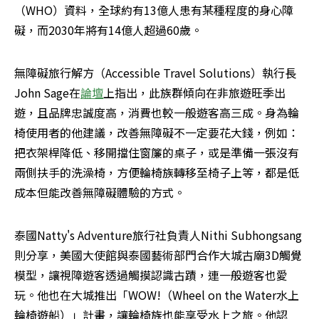
（WHO）資料，全球約有13億人患有某種程度的身心障
礙，而2030年將有14億人超過60歲。
無障礙旅行解方（Accessible Travel Solutions）執行長
John Sage在
論壇
上指出，此族群傾向在非旅遊旺季出
遊，且品牌忠誠度高，消費也較一般遊客高三成。身為輪
椅使用者的他建議，改善無障礙不一定要花大錢，例如：
把衣架桿降低、移開擋住窗簾的桌子，或是準備一張沒有
兩側扶手的洗澡椅，方便輪椅族轉移至椅子上等，都是低
成本但能改善無障礙體驗的方式。
泰國Natty's Adventure旅行社負責人Nithi Subhongsang
則分享，美國大使館與泰國藝術部門合作大城古廟3D觸覺
模型，讓視障遊客透過觸摸認識古蹟，連一般遊客也愛
玩。他也在大城推出「WOW!（Wheel on the Water水上
輪椅遊船）」計畫，讓輪椅族也能享受水上之旅。他認