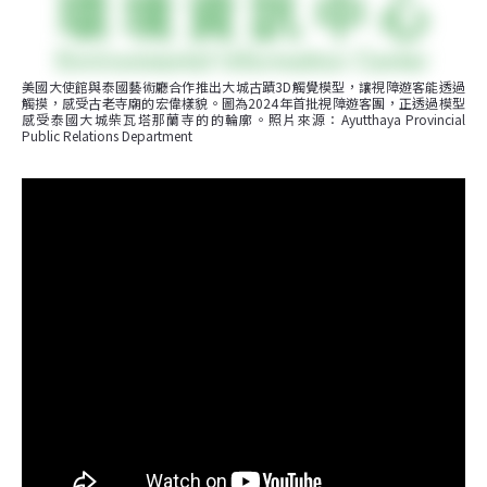
美國大使館與泰國藝術廳合作推出大城古蹟3D觸覺模型，讓視障遊客能透過
觸摸，感受古老寺廟的宏偉樣貌。圖為2024年首批視障遊客團，正透過模型
感受泰國大城柴瓦塔那蘭寺的的輪廓。照片來源：Ayutthaya Provincial 
Public Relations Department