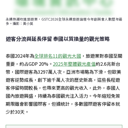
永續熱潮吹進旅遊業，GSTC2026全球永續旅遊論壇今年創與會人數歷年最
多。攝影：黃小莫
遊客分流與延長停留 泰國以質換量的觀光策略
泰國2024年為
全球排名11的觀光大國
，旅遊業對泰國至關
重要，約占GDP 20%。
2025年整體觀光產值
約2.6兆新台
幣，國際遊客為3297萬人次，亞洲市場略為下滑，但歐美
遊客逆勢成長，創下逾千萬人次的歷史新高，這些長程遊
客停留時間較長，也帶來更高的觀光收入，此外，泰國人
國內旅遊興盛，持續為泰國觀光注入活力。今年縮短免簽
期限雖會影響國際客，但據統計，多數國際遊客停留本就
少於30天。