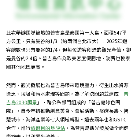
此次舉辦國際論壇的普吉島是泰國第一大島，面積547平
方公里，只有曼谷的1/3（約兩個台北市大），2025年遊
客總數也只有曼谷的1/4，但每位遊客創造的觀光產值，卻
是曼谷的2.4倍。普吉島作為歐美客度假勝地，消費也較泰
國其他地區更高。
然而，觀光發展也為普吉島帶來環境壓力，衍生出水資源
匱乏、垃圾和污水處理等問題，為了解決問題並達成「
普
吉島2030願景
」，跨公私部門組成的「普吉島綠色團
隊」，自今年初推動創意美食、會展活動、醫療長壽、智
慧城市、海洋產業等七大領域轉型。過去兩年也和GSTC
合作，進行
旅遊目的地評估
，為普吉島觀光發展做全面健
康檢查，以利逐步改善。