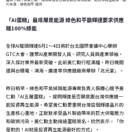
片來源：綠色和平 提供
「AI蛋糕」最底層是能源 綠色和平籲輝達要求供應
鏈100%綠能
全球AI龍頭輝達6月1～4日將於台北國際會議中心舉辦
GTC大會，匯聚AI產業開發人員、研究人員與產業領袖，
深入探討業界最新突破。此前黃仁勳行程滿檔，昨日晚間
還與台積電、鴻海、廣達等供應鏈廠商舉辦「兆元宴」。
昨日稍早，綠色和平氣候與能源專案負責人張皪心贈予黃
仁勳「AI五層蛋糕」，提問輝達是否願意跟台灣供應鏈一
起投資再生能源，希望黃仁勳更重視台灣這個輝達晶片的
生產核心重地，正默默承受晶片製造帶來的巨大供電壓力
和碳排污染。黃仁勳主動接過蛋糕簽名，欣然表示，「你
是對的！AI就是投資再生能源最好的方式」。