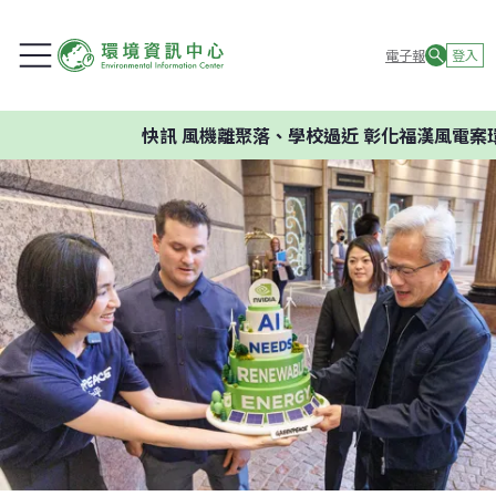
電子報
登入
快訊
風機離聚落、學校過近 彰化福漢風電案環委建議