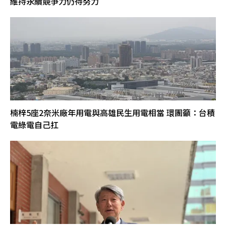
維持永續競爭力仍待努力
楠梓5座2奈米廠年用電與高雄民生用電相當 環團籲：台積
電綠電自己扛