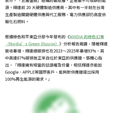
表示，「五層蛋糕」結構的最底層，正是最不可或缺的能
源。輝達前 20 大硬體製造供應商，其中有一半就在台灣
生產製造關鍵硬體供應與代工服務，電力供應卻仍高度依
賴化石燃料。
根據綠色和平東亞分部今年發布的《
NVIDIA 的綠色幻象
（Nvidia’s Green Illusion）
》分析報告揭露，隨著輝達
營收暴增，輝達總碳排也在2023～2025年暴增93%，其
中高達87%碳排放正來自位於東亞的供應鏈。張皪心指
出，「輝達擁有相當的話語權及份量，相信輝達亦能如
Google、APPLE等國際客戶，能夠對供應鏈提出採用
100%再生能源的需求。」