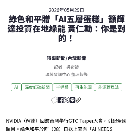
2026年05月29日
綠色和平贈「AI五層蛋糕」籲輝
達投資在地綠能 黃仁勳：你是對
的！
時事新聞
/
台灣新聞
記者
—
吳奇諺
環境資訊中心 整理報導
AI
深度低碳新聞
半導體
再生能源
能源管理法
NVIDIA（輝達）回歸台灣舉行GTC Taipei大會，引起全國
矚目。綠色和平於昨（28）日送上寫有「AI NEEDS 