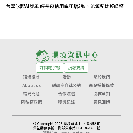
台灣吹起AI旋風 經長預估用電年增3%、能源配比將調整
訂閱電子報
捐款支持
環境徵才
活動
關於我們
About us
編輯室自律公約
網站授權條款
常見問題
合作媒體
投稿須知
隱私權政策
獲獎紀錄
意見回饋
© Copyright 2026 環境資訊中心 版權所有
公益勸募字號：
衛部救字第1141364365號
服務信箱：
service@tnf.org.tw