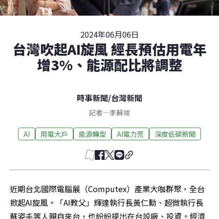
2024年06月06日
台灣吹起AI旋風 經長預估用電年
增3%、能源配比將調整
時事新聞
/
台灣新聞
記者
—
李蘇竣
AI
用電大戶
能源轉型
AI電力荒
深度低碳新聞
近期台北國際電腦展（Computex）產業大咖群聚，全台
掀起AI旋風。「AI教父」輝達執行長黃仁勳、超微執行長
蘇姿丰等人親自來台，也紛紛提出在台設廠、投資。經濟