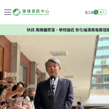
電子報
登入
快訊
風機離聚落、學校過近 彰化福漢風電案環委建議不