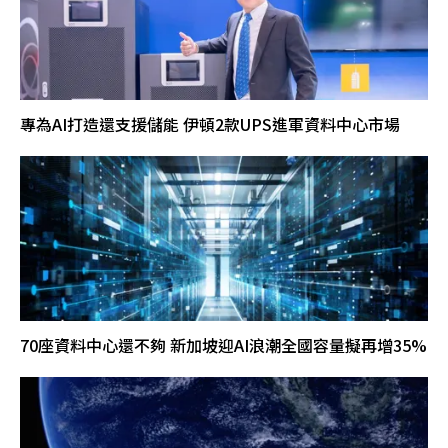
專為AI打造還支援儲能 伊頓2款UPS進軍資料中心市場
70座資料中心還不夠 新加坡迎AI浪潮全國容量擬再增35%