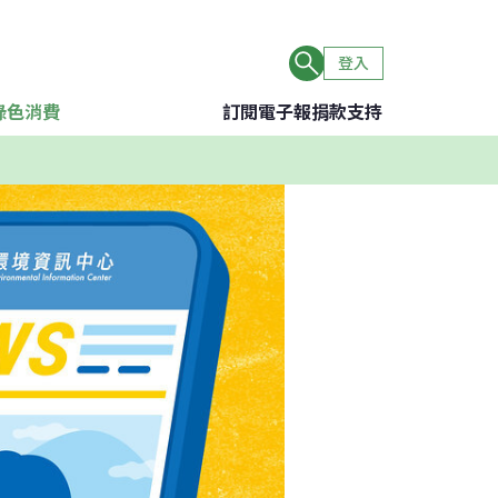
登入
綠色消費
訂閱電子報
捐款支持