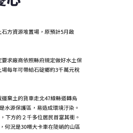
土石方資源堆置場，原預計5月啟
定要求廠商依照縣府規定做好水土保
土場每年可帶給石碇鄉約3千萬元稅
運棄土的貨車走北47線縣道轉烏
都是水源保護區，易造成環境汙染。
塌，下方的２千多位居民首當其衝。
，何況是30噸大卡車在陡峭的山區