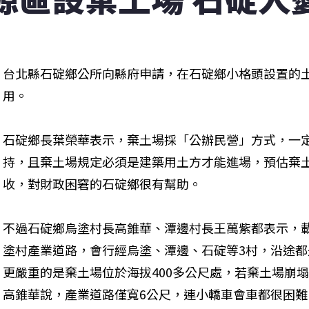
台北縣石碇鄉公所向縣府申請，在石碇鄉小格頭設置的
用。 
石碇鄉長葉榮華表示，棄土場採「公辦民營」方式，一
持，且棄土場規定必須是建築用土方才能進場，預估棄
收，對財政困窘的石碇鄉很有幫助。 
不過石碇鄉烏塗村長高錐華、潭邊村長王萬紫都表示，載
塗村產業道路，會行經烏塗、潭邊、石碇等3村，沿途
更嚴重的是棄土場位於海拔400多公尺處，若棄土場崩
高錐華說，產業道路僅寬6公尺，連小轎車會車都很困難