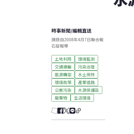
時事新聞
/
編輯直送
摘錄自2008年4月7日聯合報
石碇報導
土地利用
環境監測
交通運輸
污染治理
能源轉型
水土保持
環境政策
產業道路
公害污染
水源保護區
廢棄物
生活環境