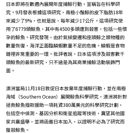
日本即將在數週內展開年度捕鯨行動，宣稱旨在科學研
究。9月發表根據這項研究，南極小鬚鯨的皮下脂肪18年
來減少了9%，也就是說，每年減少17公斤。這項研究使
用了6779頭鯨魚，其中有4500多頭遭到殺害，包括一些懷
孕的鯨魚。研究發現，由於氣候變遷和座頭鯨之類物種的
數量恢復，海洋正面臨鱗蝦數量不足的危機。鱗蝦是食物
鏈裡非常重要的一環。批評者說，日本這項涉及殺害數千
頭鯨魚的最新研究，只不過是為其商業捕鯨活動裝飾門
面。 
澳洲當局11月18日敦促日本放棄年度捕鯨行動，並在南極
海域（Southern Ocean）展開鯨魚科學研究，澳洲將針對
拯救鯨魚撥款援助一項耗資380萬美元的科學研究計劃，
包括空中偵測、基因分析和衛星追蹤等技術，冀望其他國
家共襄盛舉，並將函邀日本加入，以證明不必為了研究而
獵殺鯨魚。