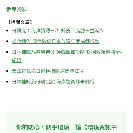
參考資料
【相關文章】
日研究：海洋資源日稀 鯨皮下脂肪日益減少
搶救鯨魚 澳洲敦促日本放棄年度捕鯨行動
日本捕鯨船整裝待發 護鯨團如影隨形 探索頻道將全程
紀錄
澳法官裁決日南極捕鯨違反澳法律
日本捕鯨船低調出航 海岸警衛隊未隨行
你的關心，關乎環境—讓《環境資訊中