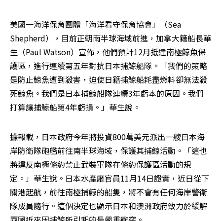
美國一海洋保育團體「海洋看守保育協會」（Sea 
Shepherd），目前正朝南半球海域前進，加拿大籍船長華
生（Paul Watson）宣佈，他們預計12月抵達南極鯨魚保
護區，進行連續第五年對抗日本捕鯨船隊。「我們的策略
是防止鯨魚遭到殺害，迫使日籍捕鯨船耗盡燃料卻無法殺
死鯨魚。我們是日本捕鯨船隊連續3年虧本的原因。我們
打算讓捕鯨船第4年虧損。」華生說。
據報載，日本政府今年將投資800萬美元派出一艘日本海
岸防衛隊砲艦前往南半球海域，保護其捕鯨活動。「這也
將違反南極條約禁止武裝軍隊在條約保護區活動的規
定。」華生說。日本水產廳官員11月14日證實，近日從下
關港起航，前往南極捕鯨的船隻，將不會有任何海岸警衛
隊成員隨行。這個決定也顯示日本和澳洲政府致力於緩解
兩國近來因捕鯨所引起的最嚴重衝突。