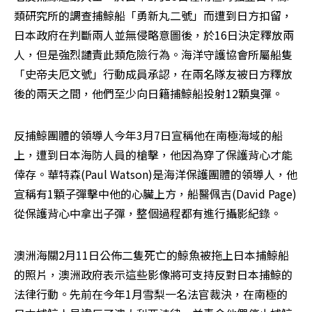
類研究所的調查捕鯨船「勇新丸二號」而遭到日方扣留，
日本政府在判斷兩人並無侵略意圖後，於16日決定釋放兩
人，但是強烈譴責此類危險行為。海洋守護協會所屬船隻
「史帝夫厄文號」行動成員承認，在兩名隊友被日方釋放
後的兩天之間，他們至少向日籍捕鯨船投射12顆臭彈。
反捕鯨團體的領導人今年3月7日宣稱他在南極海域的船
上，遭到日本海防人員的槍擊，他因為穿了保護背心才能
倖存。華特森(Paul Watson)是海洋保護團體的領導人，他
宣稱有1顆子彈擊中他的心臟上方，船醫佩吉(David Page)
從保護背心中拿出子彈，整個過程都有進行攝影紀錄。
澳洲海關2月11日公佈二隻死亡的鯨魚被拖上日本捕鯨船
的照片，澳洲政府表示這些影像將可支持反對日本捕鯨的
法律行動。先前在今年1月雪梨一名法官裁決，在南極的