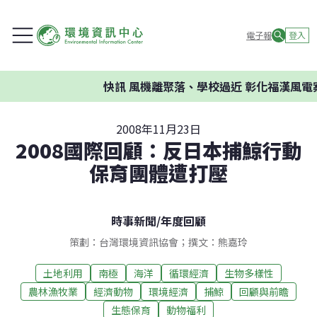
電子報
登入
快訊
風機離聚落、學校過近 彰化福漢風電案
2008年11月23日
2008國際回顧：反日本捕鯨行動
保育團體遭打壓
時事新聞
/
年度回顧
策劃：台灣環境資訊協會；撰文：熊嘉玲
土地利用
南極
海洋
循環經濟
生物多樣性
農林漁牧業
經濟動物
環境經濟
捕鯨
回顧與前瞻
生態保育
動物福利