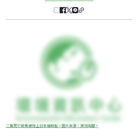
二隻死亡鯨魚被拖上日本捕鯨船。圖片來源：澳洲海關。