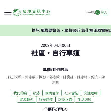
電子報
登入
快訊
風機離聚落、學校過近 彰化福漢風電案環委
2009年04月06日
社區‧自行車道
專欄
/
我們的島
採訪/撰稿：郭志榮；攝影：郭志榮、陳慶鍾、陳忠峰；剪接：陳
添寶
我們的島
部落
環境哲學
社區營造
交通運輸
能源轉型
氣候變遷
環境正義
生活環境