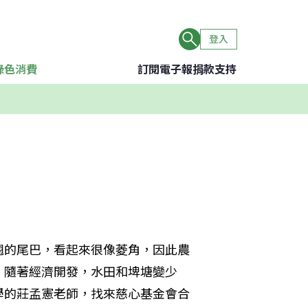
登入
綠色消費
訂閱電子報
捐款支持
翹的尾巴，看起來很像菱角，因此農
，隨著經濟開發，水田和埤塘變少
學的莊孟憲老師，找來慈心基金會合