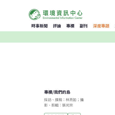
時事新聞
評論
專欄
副刊
深度專題
專欄
/
我們的島
採訪、撰稿：林燕如；攝
影、剪輯：張光宗