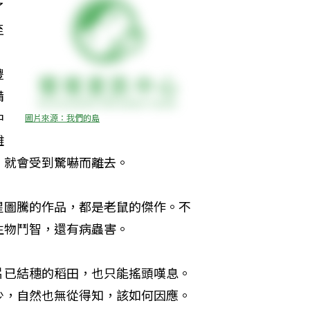
了
至
，
豐
備
中
圖片來源：我們的島
難
，就會受到驚嚇而離去。
星圖騰的作品，都是老鼠的傑作。不
生物鬥智，還有病蟲害。
片已結穗的稻田，也只能搖頭嘆息。
少，自然也無從得知，該如何因應。