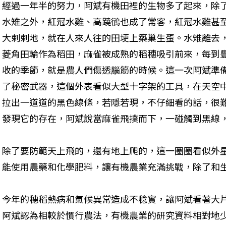
經過一年半的努力，阿斌有機田裡的生物多了起來，除
水雉之外，紅冠水雞、高蹺鴴也成了常客，紅冠水雞甚
大剌剌地，就在人來人往的田埂上築巢生蛋。水雉離去
菱角田輪作為稻田，麻雀被成熟的稻穗吸引前來，每到
收的季節，就是農人們傷透腦筋的時候。這一次阿斌準
了秘密武器，這個外表看似大型十字架的工具，在天空
拉出一道道的黑色線條，若隱若現，不仔細看的話，很
發現它的存在，阿斌說當麻雀飛撲而下，一碰觸到黑線
除了要防範天上飛的，還有地上爬的，這一圈圈看似外
能使用農藥和化學肥料，讓有機農業充滿挑戰，除了和
今年的穗稻熱病和氣候異常造成不稔實，讓阿斌看著大
阿斌認為相較於慣行農法，有機農業的研究資料相對地