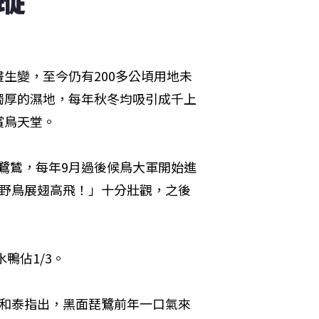
生變，至今仍有200多公頃用地未
獨厚的濕地，每年秋冬均吸引成千上
賞鳥天堂。
白鷺鷥，每年9月過後候鳥大軍開始進
是野鳥展翅高飛！」十分壯觀，之後
鴨佔1/3。
鄭和泰指出，黑面琵鷺前年一口氣來