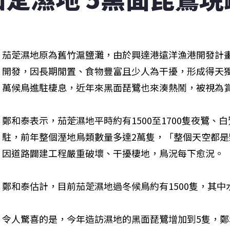
茄萣濕地原為舊竹滬鹽灘，由於興達港遠洋漁港開發計畫
開發，因長期閒置、食物豐富且少人為干擾，形成得天
萬候鳥進駐棲息，近年來黑面琵鷺也來湊熱鬧，被視為
鄭和泰表示，茄萣濕地平時約有1500至1700隻夜鷺、
駐，前年整個溼地鳥類數量多達2萬隻，「整個天空都
因道路闢建工程嚴重破壞、干擾棲地，鳥況每下愈況。
鄭和泰估計，目前茄萣濕地過冬候鳥約有1500隻，其中水
令人驚喜的是，今年造訪濕地的黑面琵鷺增加到5隻，