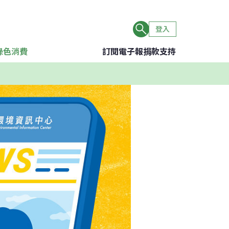
登入
綠色消費
訂閱電子報
捐款支持