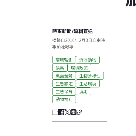
時事新聞
/
編輯直送
摘錄自2010年2月3日自由時
報茄萣報導
環境監測
流浪動物
候鳥
環境政策
黑面琵鷺
生物多樣性
生態旅遊
生活環境
生態保育
濕地
動物福利