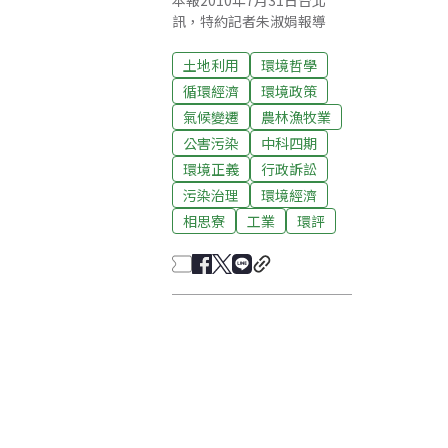
本報2010年7月31日台北
訊，特約記者朱淑娟報導
土地利用
環境哲學
循環經濟
環境政策
氣候變遷
農林漁牧業
公害污染
中科四期
環境正義
行政訴訟
污染治理
環境經濟
相思寮
工業
環評