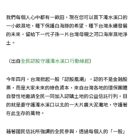
我們每個人心中都有一畝田，現在您可以買下濁水溪口的
一小畝濕地，種下保護白海豚的希望、種下台灣永續發展
的未來，留給下一代子孫一片台灣母親之河口海岸濕地淨
土。
（出自
全民認股守護濁水溪口行動緣起
）
今年四月，台灣掀起一股「認股風潮」，認的不是金融股
票，而是大家未來的綠色資本，來自台灣各地的環保團體
自發性地邀請全民一同加入認購土地的公益信託行列，目
的就是要守護濁水溪口以北的一大片廣大泥灘地，守護著
在此生存的萬物。
藉著國民信託所強調的全民參與，透過每個人的「一股」