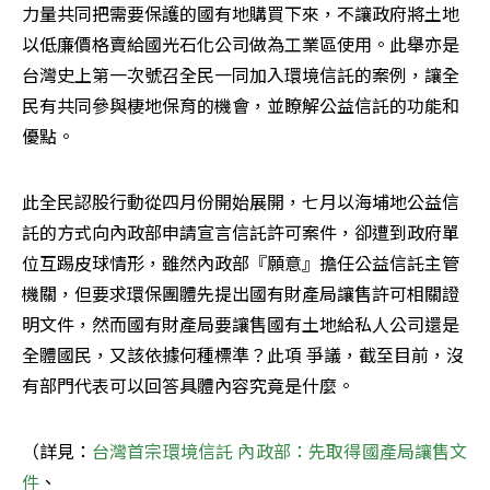
力量共同把需要保護的國有地購買下來，不讓政府將土地
以低廉價格賣給國光石化公司做為工業區使用。此舉亦是
台灣史上第一次號召全民一同加入環境信託的案例，讓全
民有共同參與棲地保育的機會，並瞭解公益信託的功能和
優點。
此全民認股行動從四月份開始展開，七月以海埔地公益信
託的方式向內政部申請宣言信託許可案件，卻遭到政府單
位互踢皮球情形，雖然內政部『願意』擔任公益信託主管
機關，但要求環保團體先提出國有財產局讓售許可相關證
明文件，然而國有財產局要讓售國有土地給私人公司還是
全體國民，又該依據何種標準？此項 爭議，截至目前，沒
有部門代表可以回答具體內容究竟是什麼。
（詳見：
台灣首宗環境信託 內政部：先取得國產局讓售文
件
、
