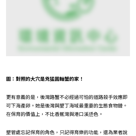
圖：對照的大穴是兇猛圓軸蟹的家！
更有意義的是，後灣路蟹不必經過可怕的道路殺手效應即
可下海產卵。她是後灣與墾丁海域最重要的生態食物鏈。
在保育的價值上，不比香蕉灣與港口溪愻色。
墾管處忘記保育的角色，只記得育樂的功能，還為業者說