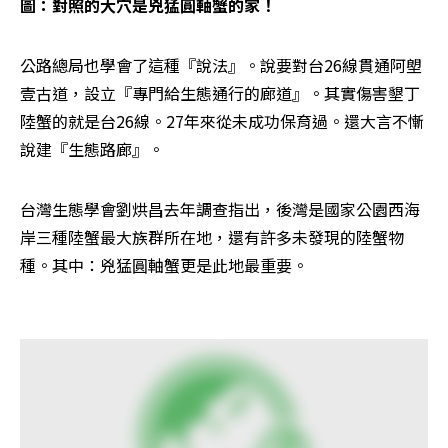
圖：對照的大穴是兇猛圓軸蟹的家！
公路總局也學會了這種『說法』。說要對台26線貫通阿塱
壹古道，設立『專門給生態通行的廊道』。其實傷害墾丁
陸蟹的就是台26線。27年來從未成功保育過。還大言不慚
說建『生態路廊』。
台灣生態學會劉烘昌去年調查指出，後灣是國家公園西海
岸三種陸蟹最大族群所在地，還有許多未發現的陸蟹物
種。其中：兇猛圓軸蟹更是此地最重要。
