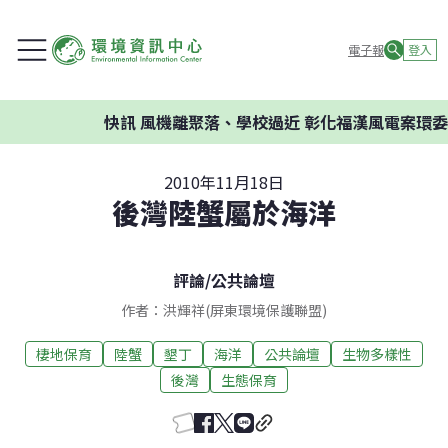
電子報
登入
快訊
風機離聚落、學校過近 彰化福漢風電案環委建議不應
2010年11月18日
後灣陸蟹屬於海洋
評論
/
公共論壇
作者：洪輝祥(屏東環境保護聯盟)
棲地保育
陸蟹
墾丁
海洋
公共論壇
生物多樣性
後灣
生態保育