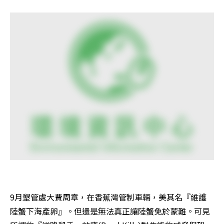
9月墾管處大費周章，在香蕉灣管制車輛，美其名『維護
陸蟹下海產卵』。但還是無法真正讓陸蟹免於蒙難。可見