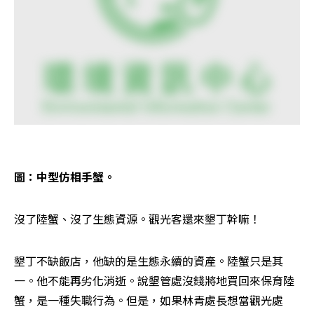
圖：中型仿相手蟹。
沒了陸蟹、沒了生態資源。觀光客還來墾丁幹嘛！
墾丁不缺飯店，他缺的是生態永續的資產。陸蟹只是其
一。他不能再劣化消逝。說墾管處沒錢將地買回來保育陸
蟹，是一種失職行為。但是，如果林青處長想當觀光處