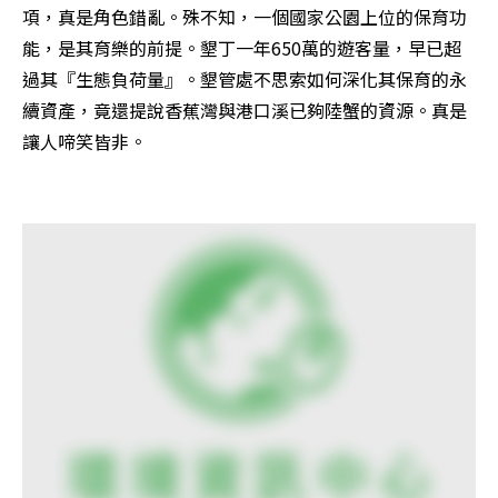
項，真是角色錯亂。殊不知，一個國家公園上位的保育功
能，是其育樂的前提。墾丁一年650萬的遊客量，早已超
過其『生態負荷量』。墾管處不思索如何深化其保育的永
續資產，竟還提說香蕉灣與港口溪已夠陸蟹的資源。真是
讓人啼笑皆非。
