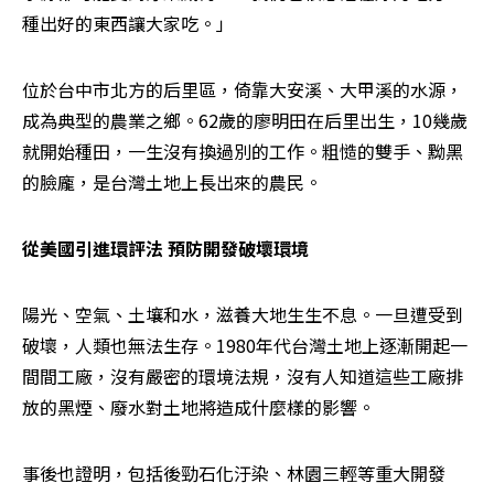
種出好的東西讓大家吃。」
位於台中市北方的后里區，倚靠大安溪、大甲溪的水源，
成為典型的農業之鄉。62歲的廖明田在后里出生，10幾歲
就開始種田，一生沒有換過別的工作。粗慥的雙手、黝黑
的臉龐，是台灣土地上長出來的農民。
從美國引進環評法 預防開發破壞環境
陽光、空氣、土壤和水，滋養大地生生不息。一旦遭受到
破壞，人類也無法生存。1980年代台灣土地上逐漸開起一
間間工廠，沒有嚴密的環境法規，沒有人知道這些工廠排
放的黑煙、廢水對土地將造成什麼樣的影響。
事後也證明，包括後勁石化汙染、林園三輕等重大開發