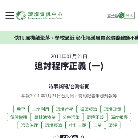
電子報
登入
快訊
風機離聚落、學校過近 彰化福漢風電案環委建議不應開發
2011年01月21日
追討程序正義 (一)
時事新聞
/
台灣新聞
本報2011 年1月21日台北訊，特約記者朱淑娟報導
后里
土地利用
環境哲學
循環經濟
環境政策
氣候變遷
農林漁牧業
公害污染
環境正義
深度報導
污染治理
環境經濟
中科三期
工業
環評