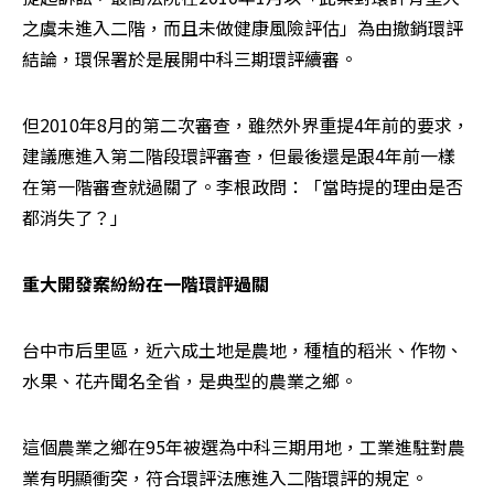
之虞未進入二階，而且未做健康風險評估」為由撤銷環評
結論，環保署於是展開中科三期環評續審。
但2010年8月的第二次審查，雖然外界重提4年前的要求，
建議應進入第二階段環評審查，但最後還是跟4年前一樣
在第一階審查就過關了。李根政問：「當時提的理由是否
都消失了？」
重大開發案紛紛在一階環評過關
台中市后里區，近六成土地是農地，種植的稻米、作物、
水果、花卉聞名全省，是典型的農業之鄉。
這個農業之鄉在95年被選為中科三期用地，工業進駐對農
業有明顯衝突，符合環評法應進入二階環評的規定。