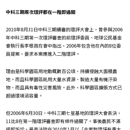
中科三期兩次環評都在一階即過關
2010年8月31日中科三期續審的環評大會上，曾參與2006
年中科三期第一次環評審查的前環評委員、地球公民基金
會執行長李根政在會中指出，2006年包含他在內的8位委
員提案，要求本案應進入二階環評。
理由是科學園區用地動輒數百公頃，持續侵蝕大面積農
地。而且科學園區耗用大量水資源、製造大量有機汙染
物、而且具有毒性災害風險。此外，科學園區擴張方式已
超過環境涵容量。
但2006年6月30日，中科三期七星基地的環評大會表決，
11比8在第一階環評審查即有條件過關了。事後農民不滿
提起訴訟，最高法院在2010年1月以「此案對環評有重大