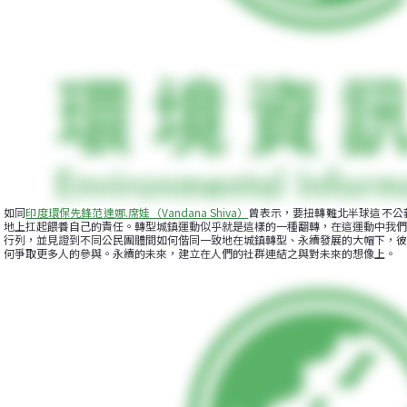
如同
印度環保先鋒范達娜.席娃（Vandana Shiva）
曾表示，要扭轉難北半球這不公
地上扛起餵養自己的責任。轉型城鎮運動似乎就是這樣的一種翻轉，在這運動中我們
行列，並見證到不同公民團體間如何偕同一致地在城鎮轉型、永續發展的大帽下，彼
何爭取更多人的參與。永續的未來，建立在人們的社群連結之與對未來的想像上。