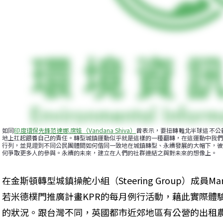
如同
印度環保先鋒范達娜.席娃（Vandana Shiva）
曾表示，要扭轉難北半球這不公
地上扛起餵養自己的責任。轉型城鎮運動似乎就是這樣的一種翻轉，在這運動中我們
行列，並見證到不同公民團體間如何偕同一致地在城鎮轉型、永續發展的大帽下，彼
何爭取更多人的參與。永續的未來，建立在人們的社群連結之與對未來的想像上。
在金斯頓轉型城鎮操舵小組（Steering Group）成員Mar
若米德樸門推廣計畫KPR的每月例行活動，藉此實際體
的狀況。跟台灣不同，英國都市近郊地區有公營的出租農園（