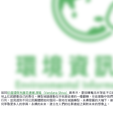
如同
印度環保先鋒范達娜.席娃（Vandana Shiva）
曾表示，要扭轉難北半球這不公
地上扛起餵養自己的責任。轉型城鎮運動似乎就是這樣的一種翻轉，在這運動中我們
行列，並見證到不同公民團體間如何偕同一致地在城鎮轉型、永續發展的大帽下，彼
何爭取更多人的參與。永續的未來，建立在人們的社群連結之與對未來的想像上。