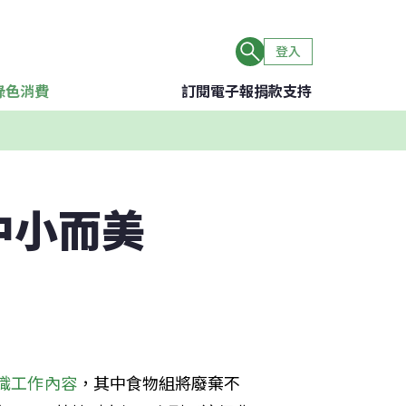
登入
綠色消費
訂閱電子報
捐款支持
中小而美
）
織工作內容
，其中食物組將廢棄不