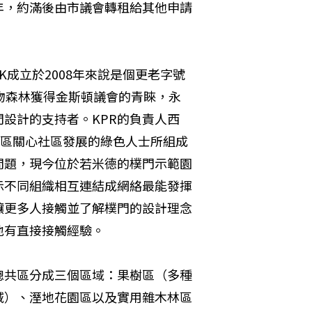
年，約滿後由市議會轉租給其他申請
K成立於2008年來說是個更老字號
物森林獲得金斯頓議會的青睞，永
設計的支持者。KPR的負責人西
斯頓地區關心社區發展的綠色人士所組成
問題，現今位於若米德的樸門示範園
示不同組織相互連結成網絡最能發揮
讓更多人接觸並了解樸門的設計理念
地有直接接觸經驗。
總共區分成三個區域：果樹區（多種
域）、溼地花園區以及實用雜木林區