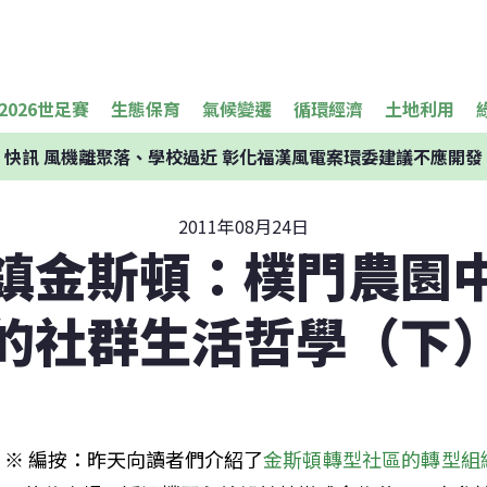
2026世足賽
生態保育
氣候變遷
循環經濟
土地利用
快訊
風機離聚落、學校過近 彰化福漢風電案環委建議不應開發
2011年08月24日
鎮金斯頓：樸門農園
的社群生活哲學（下
※ 編按：昨天向讀者們介紹了
金斯頓轉型社區的轉型組