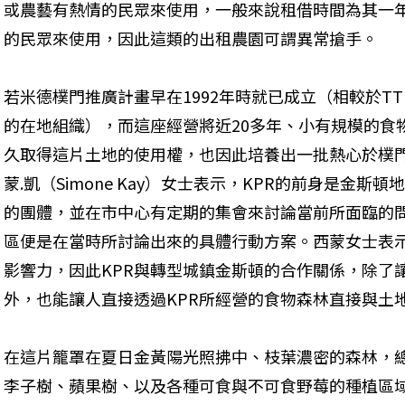
或農藝有熱情的民眾來使用，一般來說租借時間為其一
的民眾來使用，因此這類的出租農園可謂異常搶手。
若米德樸門推廣計畫早在1992年時就已成立（相較於TT
的在地組織），而這座經營將近20多年、小有規模的食
久取得這片土地的使用權，也因此培養出一批熱心於樸門
蒙.凱（Simone Kay）女士表示，KPR的前身是金
的團體，並在市中心有定期的集會來討論當前所面臨的
區便是在當時所討論出來的具體行動方案。西蒙女士表
影響力，因此KPR與轉型城鎮金斯頓的合作關係，除了
外，也能讓人直接透過KPR所經營的食物森林直接與土
在這片籠罩在夏日金黃陽光照拂中、枝葉濃密的森林，
李子樹、蘋果樹、以及各種可食與不可食野莓的種植區