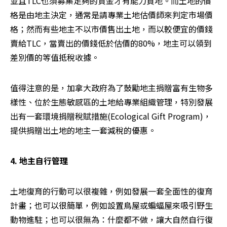
並且TLC也須募集足夠的資金才有能力買地。而土地的價
格是由地主決定，通常是請專業土地估價師來判定市場價
格；然而有些地主不以市價售出土地，而以較便宜的價錢
賣給TLC，當賣出的價錢低於估價的80%，地主可以領到
差別價的等值抵稅收據。
值得注意的是，加拿大政府為了鼓勵地主捐贈富有生物多
樣性、位於生態敏感區的土地給專業組織管理，特別發展
出有一套環境捐贈稅賦措施(Ecological Gift Program)，
提供捐贈出土地的地主一套減稅的優惠。
4. 地主自行管理
土地復育的行動可以很複雜，例如發展一套全面性的復育
計畫；也可以很簡單，例如設置鳥屋或蝙蝠屋來吸引野生
動物進駐；也可以很無為：什麼都不做，讓大自然自行復