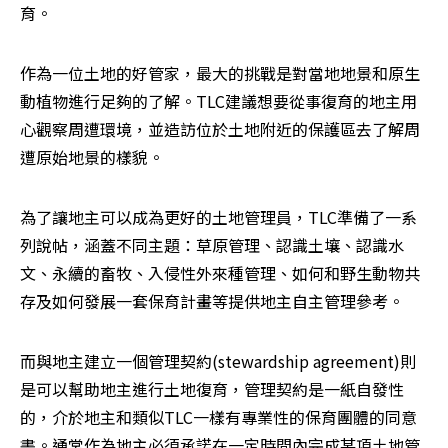
育。
作為一位土地的好管家，最大的挑戰是對當地地景和原生
動植物進行足夠的了解。TLC建議想要從事復育的地主用
心觀察周遭環境，並造訪位於土地附近的保護區去了解周
遭原始地景的樣貌。
為了讓地主可以成為更好的土地管理員，TLC準備了一系
列說帖，涵蓋不同主題：草原管理、認識土壤、認識水
文、永續的畜牧、入侵性外來種管理、如何和野生動物共
存及如何發展一套保育計畫等提供地主自主管理參考。
而與地主建立一個管理契約(stewardship agreement)則
是可以幫助地主進行土地復育，管理契約是一紙自發性
的，介於地主和類似TLC一樣有專業性的保育團體的同意
書。通常作為地主必須承諾在一定時間內完成某項土地管