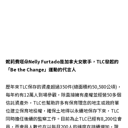
妮莉費塔朵Nelly Furtado是加拿大女歌手，TLC發起的
「Be the Change」運動的代言人
歷年來TLC保存的資產超過350件(總面積約50,580公頃)，
每年約有12萬人到場參觀，除直接擁有產權並經營50多個
信託資產外，TLC也幫助許多有保育理念的地主或政府單
位建立保育地役權，確保土地得以永續地保存下來，TLC
同時擔任後續的監察工作。目前為止TLC已經有8,200位會
員，而會員人數也在以每月200人的速度在持續增加，現