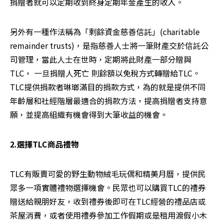
捐贈者就可以定期收到終身定期年金產生的收入。
另外有一種作法稱為「剩餘資金慈善信託」(charitable 
remainder trusts)，是指慈善人士將一筆財產交於信託公
司管理，當此人士在世時，定期將此財產一部分贈與
TLC， 一旦捐贈人死亡 則餘額以免稅方式轉贈給TLC。
TLC提供捐款者琳瑯滿目的捐款方式，為的就是提供不同
年齡層和社經階層最適合的捐款方法，提高捐贈者支持意
願，並提高組織有機會得到大筆收益的機會。
2.選擇TLC商品禮物
TLC有販賣可愛的野生動物絨毛玩偶和精美月曆，提供民
眾多一項實體禮物選擇機會。民眾也可以購買TLC的禮券
贈送給親朋好友，收到禮券後即可在TLC經營的禮品店或
茶屋消費，或者使用禮券參加工作假期或是租用渡假小木