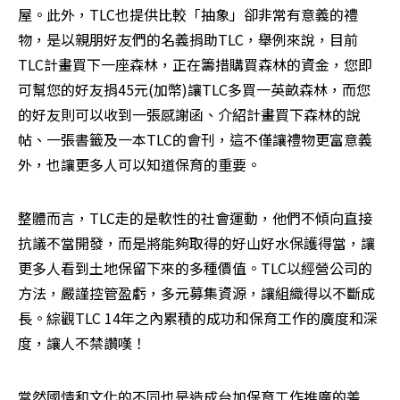
屋。此外，TLC也提供比較「抽象」卻非常有意義的禮
物，是以親朋好友們的名義捐助TLC，舉例來說，目前
TLC計畫買下一座森林，正在籌措購買森林的資金，您即
可幫您的好友捐45元(加幣)讓TLC多買一英畝森林，而您
的好友則可以收到一張感謝函、介紹計畫買下森林的說
帖、一張書籤及一本TLC的會刊，這不僅讓禮物更富意義
外，也讓更多人可以知道保育的重要。
整體而言，TLC走的是軟性的社會運動，他們不傾向直接
抗議不當開發，而是將能夠取得的好山好水保護得當，讓
更多人看到土地保留下來的多種價值。TLC以經營公司的
方法，嚴謹控管盈虧，多元募集資源，讓組織得以不斷成
長。綜觀TLC 14年之內累積的成功和保育工作的廣度和深
度，讓人不禁讚嘆！
當然國情和文化的不同也是造成台加保育工作推廣的差