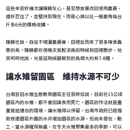
這些辛苦好幾次讓陳錦灰心，甚至想放棄改回使用農藥，
還好忍住了，並堅持到現在。而慈心將以比一般菱角每台
斤多6元的價格收購。
陳錦也說，自從不噴灑農藥後，田裡反而來了很多啄食蟲
害的鳥。陳錦都在傍晚天氣較涼爽的時候到田裡散步，他
笑呵呵地說，光是這時候觀察到的鳥類大約有7-8種。
讓水雉留園區　維持水源不可少
台南官田水雉生態教育園區主任翁榮炫說，目前在15公頃
園區內的水雉，都不會因誤食而死亡。園區的作法就是盡
量營造適合的環境，讓水雉得以停留。台南市政府已經撥
款修建園區外圍的水井增加園區的水源，但尚未發包、動
工。當水源確保無虞，在冬天水雉聚集最多的季節，可以