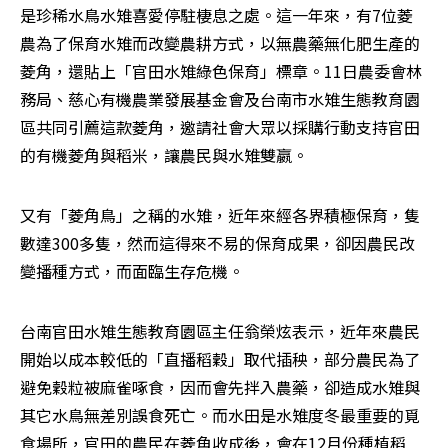
是珍稀水鳥水雉喜愛停駐棲息之處。這一年來，有7位菱
農為了保育水雉而改變農耕方式，以無農藥無化肥生產的
菱角，還貼上「官田水雉綠色保育」標章。11日農委會林
務局、慈心有機農業發展基金會及台南市水雉生態教育園
區共同引薦這款菱角，邀請社會大眾以採購行動支持官田
的有機菱角與稻米，讓農民與水雉雙嬴。
又有「菱角鳥」之稱的水雉，近年來經各界積極保育，隻
數達300多隻，然而這得來不易的保育成果，卻因農民改
變播種方式，而面臨生存危機。
台南官田水雉生態教育園區主任翁榮炫表示，近年來農民
開始以成本較低的「直播稻穀」取代插秧，部分農民為了
避免穀粒被麻雀啄食，因而會先拌入農藥，卻造成水雉與
其它水鳥無差別誤食死亡。而水田是水雉度冬最重要的覓
食場所，官田的農民在菱角收成後，會在12月份種植稻