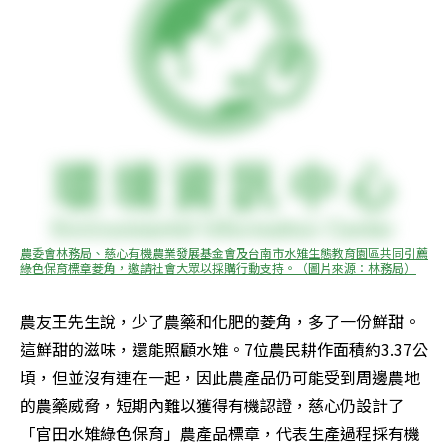
農委會林務局、慈心有機農業發展基金會及台南市水雉生態教育園區共同引薦
綠色保育標章菱角，邀請社會大眾以採購行動支持。（圖片來源：林務局）
農友王先生說，少了農藥和化肥的菱角，多了一份鮮甜。
這鮮甜的滋味，還能照顧水雉。7位農民耕作面積約3.37公
頃，但並沒有連在一起，因此農產品仍可能受到周邊農地
的農藥威脅，短期內難以獲得有機認證，慈心仍設計了
「官田水雉綠色保育」農產品標章，代表生產過程採有機