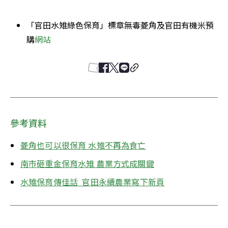
「官田水雉綠色保育」標章無毒菱角及官田有機米預
購
網站
參考資料
菱角也可以很保育 水雉不再為食亡
南市砸重金保育水雉 農業方式成關鍵
水雉保育傳佳話  官田永續農業寫下新頁