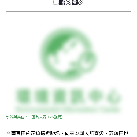
水雉與巢位。（圖片來源：林務局）
台南官田的菱角遠近馳名，向來為國人所喜愛，菱角田也