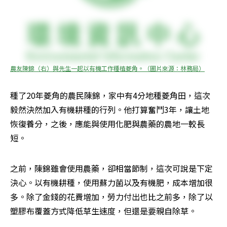
農友陳錦（右）與先生一起以有機工作種植菱角。（圖片來源：林務局）
種了20年菱角的農民陳錦，家中有4分地種菱角田，這次
毅然決然加入有機耕種的行列。他打算奮鬥3年，讓土地
恢復養分，之後，應能與使用化肥與農藥的農地一較長
短。
之前，陳錦雖會使用農藥，卻相當節制，這次可說是下定
決心。以有機耕種，使用蘇力菌以及有機肥，成本增加很
多。除了金錢的花費增加，勞力付出也比之前多，除了以
塑膠布覆蓋方式降低草生速度，但還是要親自除草。