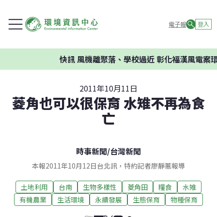
電子報
登入
快訊
風機離聚落、學校過近 彰化福漢風電案環委建
2011年10月11日
菱角也可以很保育 水雉不再為食
亡
時事新聞
/
台灣新聞
本報2011年10月12日台北訊，特約記者廖靜蕙報導
土地利用
台南
生物多樣性
菱角田
糧食
水雉
有機農業
生活環境
永續發展
生態保育
物種保育