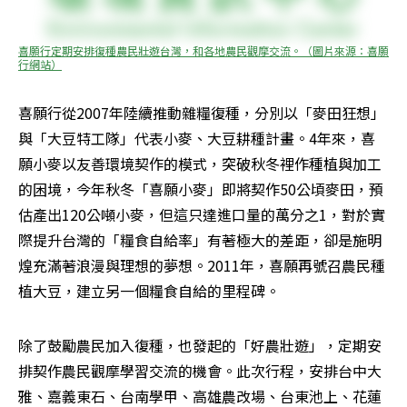
喜願行定期安排復種農民壯遊台灣，和各地農民觀摩交流。（圖片來源：喜願
行網站）
喜願行從2007年陸續推動雜糧復種，分別以「麥田狂想」
與「大豆特工隊」代表小麥、大豆耕種計畫。4年來，喜
願小麥以友善環境契作的模式，突破秋冬裡作種植與加工
的困境，今年秋冬「喜願小麥」即將契作50公頃麥田，預
估產出120公噸小麥，但這只達進口量的萬分之1，對於實
際提升台灣的「糧食自給率」有著極大的差距，卻是施明
煌充滿著浪漫與理想的夢想。2011年，喜願再號召農民種
植大豆，建立另一個糧食自給的里程碑。
除了鼓勵農民加入復種，也發起的「好農壯遊」，定期安
排契作農民觀摩學習交流的機會。此次行程，安排台中大
雅、嘉義東石、台南學甲、高雄農改場、台東池上、花蓮