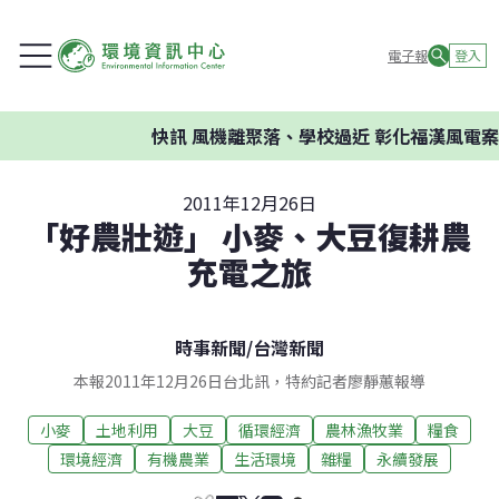
電子報
登入
快訊
風機離聚落、學校過近 彰化福漢風電案環
2011年12月26日
「好農壯遊」 小麥、大豆復耕農
充電之旅
時事新聞
/
台灣新聞
本報2011年12月26日台北訊，特約記者廖靜蕙報導
小麥
土地利用
大豆
循環經濟
農林漁牧業
糧食
環境經濟
有機農業
生活環境
雜糧
永續發展