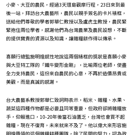
小麥、大豆的農民，經過3天環島觀摩行程，23日來到最
後一站，拜訪台大農藝所，農民以親手簽名的卡片裱框，
送給他們尊敬的學者郭華仁教授以及盧虎生教授，農民緊
緊抱住兩位學者，感謝他們為台灣農業及農民設想，不斷
的提供寶貴的資源以及知識，讓雜糧耕作得以傳承。
喜願行總監施明煌感性地說這兩個裱框的獎狀是喜願小麥
與大豆特工隊的「鐵牛變形金剛」，比喻兩位老師，使盡
全力支持農民，這份來自農民的心意，不再於造價昂貴或
美觀，而是真誠的感謝。
台大農藝系教授郭華仁致詞時表示，稻米、雜糧、水果、
蔬菜這四種作物都是必要且同等重要，但政府卻將雜糧放
手，仰賴進口，10-20年後當石油匱乏，台灣也會買不起
雜糧，現在不復育，未來就來不及了。他以偉大來形容施
明煌帶領的這個雜糧耕種團隊，除了民間的努力，認為政