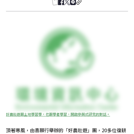
好農壯遊跟土地學習學，也跟學者學習，開啟參與式研究的對話。
頂著寒風，由喜願行舉辦的「好農壯遊」團，20多位復耕