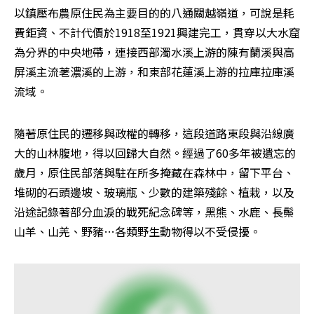
以鎮壓布農原住民為主要目的的八通關越嶺道，可說是耗
費鉅資、不計代價於1918至1921興建完工，貫穿以大水窟
為分界的中央地帶，連接西部濁水溪上游的陳有蘭溪與高
屏溪主流荖濃溪的上游，和東部花蓮溪上游的拉庫拉庫溪
流域。 
隨著原住民的遷移與政權的轉移，這段道路東段與沿線廣
大的山林腹地，得以回歸大自然。經過了60多年被遺忘的
歲月，原住民部落與駐在所多掩藏在森林中，留下平台、
堆砌的石頭邊坡、玻璃瓶、少數的建築殘餘、植栽，以及
沿途記錄著部分血淚的戰死紀念碑等，黑熊、水鹿、長鬃
山羊、山羌、野豬…各類野生動物得以不受侵擾。 