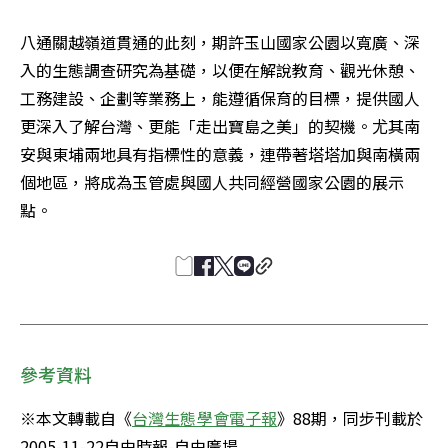
八通關越嶺道貫通的此刻，期許玉山國家公園以寬廣、深
入的生態調查研究為基礎，以便在解說教育、觀光休憩、
工務建設、企劃等業務上，能遵循保育的目標，提供國人
更深入了解台灣、更能「走出寶島之美」的契機。尤其南
安與東埔兩地具有指標性的意義，連帶著塔塔加與南橫兩
個地區，將成為玉管處與國人共同經營國家公園的展示
點。 
參考資料
※本文轉載自《
台灣生態學會電子報
》88期，同步刊載於
2005-11-22自由時報-自由廣場