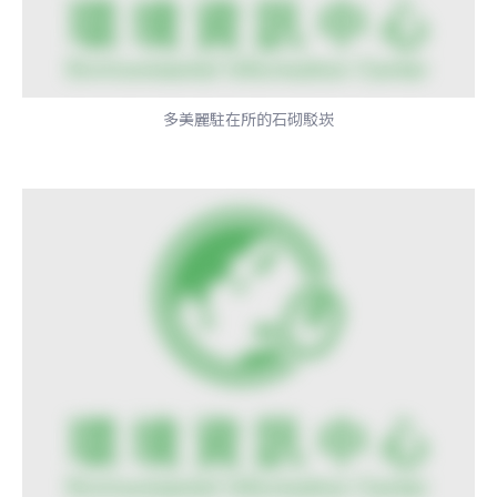
多美麗駐在所的石砌駁崁