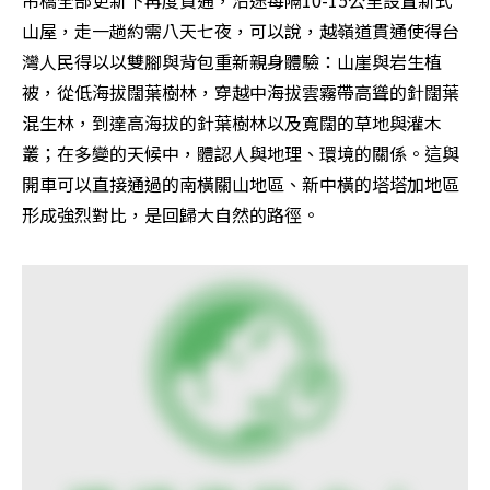
山屋，走一趟約需八天七夜，可以說，越嶺道貫通使得台
灣人民得以以雙腳與背包重新親身體驗：山崖與岩生植
被，從低海拔闊葉樹林，穿越中海拔雲霧帶高聳的針闊葉
混生林，到達高海拔的針葉樹林以及寬闊的草地與灌木
叢；在多變的天候中，體認人與地理、環境的關係。這與
開車可以直接通過的南橫關山地區、新中橫的塔塔加地區
形成強烈對比，是回歸大自然的路徑。 