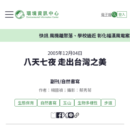
電子報
登入
快訊
風機離聚落、學校過近 彰化福漢風電案環委
2005年12月04日
八天七夜 走出台灣之美
副刊
/
自然書寫
作者：楊國禎；攝影：蔡秀菊
生態保育
自然書寫
玉山
生物多樣性
步道