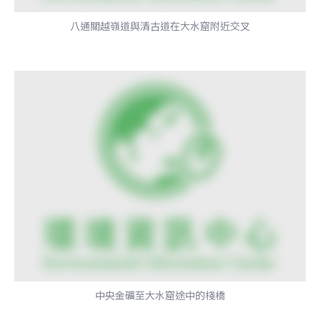
八通關越嶺道與清古道在大水窟附近交叉
中央金礦至大水窟途中的棧橋