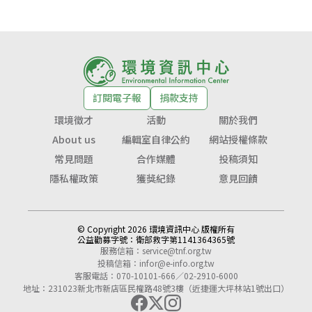
訂閱電子報
捐款支持
環境徵才
活動
關於我們
About us
編輯室自律公約
網站授權條款
常見問題
合作媒體
投稿須知
隱私權政策
獲獎紀錄
意見回饋
© Copyright 2026 環境資訊中心 版權所有
公益勸募字號：
衛部救字第1141364365號
服務信箱：
service@tnf.org.tw
投稿信箱：
infor@e-info.org.tw
客服電話：070-10101-666／02-2910-6000
地址：231023新北市新店區民權路48號3樓（近捷運大坪林站1號出口）