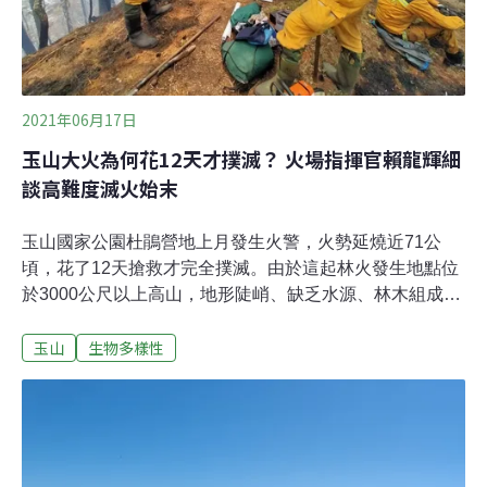
姓登山客等人是盜採林木生火，
2021年06月17日
玉山大火為何花12天才撲滅？ 火場指揮官賴龍輝細
談高難度滅火始末
玉山國家公園杜鵑營地上月發生火警，火勢延燒近71公
頃，花了12天搶救才完全撲滅。由於這起林火發生地點位
於3000公尺以上高山，地形陡峭、缺乏水源、林木組成特
殊，加上微氣候影響，種種因素讓火勢難以控制。《環境
玉山
生物多樣性
資訊中心》專訪在這次林火中，第一個趕到現場、並一肩
扛起火場前進指揮官工作的林務局嘉義林管處阿里山工作
站主任賴龍輝，他點出這次高難度滅火任務之所以成功，
靠的是林務局、國軍等相關單位精準配合，並細談當時如
何與同仁開闢阻斷大火的關鍵「防火線」。大火燒掉71公
頃國家公園 上百打火英雄奔命12天玉山國家公園5月16日