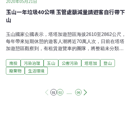
2020年05月21日
玉山一年垃圾40公噸 玉管處籲減量請遊客自行帶下
山
玉山國家公國表示，塔塔加遊憩區海拔2610至2862公尺，
每年帶來短期休憩的遊客人潮將近70萬人次，日前在塔塔
加遊憩區觀察到，有租賃遊覽車的團隊，將整箱未分類的
垃圾丟入垃圾子車或任意棄置；垃圾餿水流出，造成環境
南投
污染治理
玉山
公害污染
塔塔加
登山
髒亂外，遊憩活動產生的垃圾，已對生態環境造成危害，
塔塔加管理站員工曾多次觀察到黃喉貂、黃鼠狼、台灣獼
廢棄物
生活環境
猴等野生動物翻弄垃圾，長期下來將造成動物習性改變。
玉管處並表示，畢竟塔塔加遊憩區加上攀登玉山的山友所
產生的垃圾，一年約40公噸，且需清運至阿里山垃圾轉運
......
01
02
06
站，才能再送下山焚化處理；另外如利樂包、便當盒、塑
膠內盒等在山下可回收的垃圾，山上並不能回收，僅能以
一般垃圾處理，無形中也形成資源浪費。 玉管處因此決定
2020年6月1日起，將採行新型環保電動壓縮垃圾車收運垃
圾，配合新車運作，將進一步推行垃圾減量帶下山計畫，