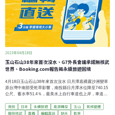
2023年04月18日
玉山石山38年來首次沒水、G7外長會議承諾無核武
世界、Booking.com報告揭永續旅遊困境
4月18日玉山石山38年來首次沒水 日月潭底裸露沙洲變草
原台灣中南部受乾旱影響，南投縣日月潭水位降至740.15
公尺、蓄水率51.4％，最美水上自行車道也上岸，車道下
方潭底裸露沙洲成大草原；另玉山國家公園內的16座山
南投
日本
永續旅遊
能源轉型
玉山
氣候變遷
屋，仍有半數山屋缺水，塔塔加石山地區38年來首次遇水
源枯竭、無水可用之苦，籲山友入山前做好「備水計
廢除核武
嘉義
編輯直送
缺水
乾旱