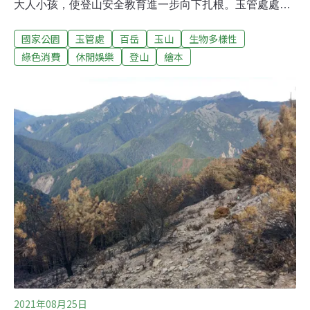
大人小孩，使登山安全教育進一步向下扎根。玉管處處長
鍾銘山表示，這次繪本內容雖然簡單，裡面包含的訊息卻
國家公園
玉管處
百岳
玉山
生物多樣性
很重要，望每一位登山客，不論年紀大小，都可理解入山
後為自己負責的重要性。不光是「開放山林」 正確登山觀
綠色消費
休閒娛樂
登山
繪本
念更重要行政院於2019年宣布「向山致敬」政策，除了開
放山林、加強便民服務之外，也不斷透過各式管道向民眾
宣達登山的正確觀念與知識，建立以山為本的教育方向，
讓每一位登山客都能為自己的行為負責。玉管處長鍾銘山
表示，自從開放山林之後，管理處不再以危險為由禁止民
眾入山，他笑說，雖然工作業務量因此更加繁重、山難事
件也相對多了一點，但隨著教育觸及更多的人，山友們也
逐漸可以為自己負責。
2021年08月25日