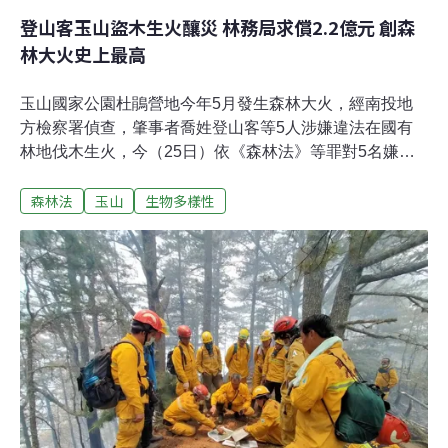
登山客玉山盜木生火釀災 林務局求償2.2億元 創森
林大火史上最高
玉山國家公園杜鵑營地今年5月發生森林大火，經南投地
方檢察署偵查，肇事者喬姓登山客等5人涉嫌違法在國有
林地伐木生火，今（25日）依《森林法》等罪對5名嫌犯
提起公訴。林務局也統計救災支出費用、林木受害成本及
森林法
玉山
生物多樣性
受損森林之生態服務價值，向5人求償新台幣2.2億餘元，
創下森林大火求償金額歷史新高。盜採林木、燒燬森林遭
起訴 地檢署盼從重量刑玉山八通關杜鵑營地5月16日發生
火警，由於當地為山谷地形，火勢沿著山坡迅速蔓延，使
得人員救災相當困難，林務局、國軍等相關單位動員近
910人次、出動83架次直升機，花費了12天的時間，才將
大火撲滅，但火勢已在大水窟周邊山區延燒超過79公頃，
林木被害面積高達22公頃。這場位在海拔3200公尺的火災
引起社會高度關注，林務局在案發後初步調查發現，肇事
者為詹姓登山客等5人，當事人聲稱是在營地生火煮食時
「不慎踢翻爐火」所致。南投地檢署進一步調查，認定喬