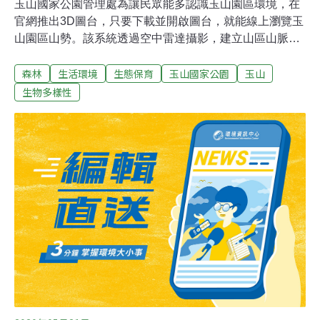
玉山國家公園管理處為讓民眾能多認識玉山園區環境，在
官網推出3D圖台，只要下載並開啟圖台，就能線上瀏覽玉
山園區山勢。該系統透過空中雷達攝影，建立山區山脈走
向與起伏，就連沿途相關設施也有記錄，例如玉山登山
森林
生活環境
生態保育
玉山國家公園
玉山
口、玉山排雲山莊等。山友透過玉山3D圖台，不只能在登
山前先行了解現場實境，一般民眾也能藉此資源，上網動
生物多樣性
動手指，就能虛擬體驗玉山。還能開啟遊憩資訊「720環
景影像」圖層，欣賞玉山登山口等園區16處景點，認識現
場實地影像。未來這套系統也會結合野生動物、森林保
育，以及國家公園經營管理，除讓山林資訊更容易取得，
也能提升管理效率。