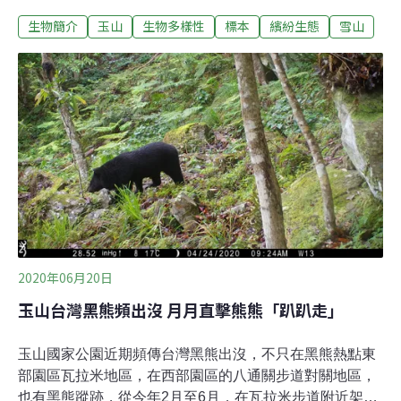
至今的標本。翻開泛黃的台紙，玉山艾（Artemisia
生物簡介
玉山
生物多樣性
標本
繽紛生態
雪山
niitakayamensis Hayata）的模式標本（holotype）靜靜地
躺在上面，看著這份百年前的標本，剎那間恍似穿越了時
空，與川上瀧瀰（Takiya Kawakami）等人一同行走在高
山上，看著點點金光散落玉山山巔，述說起玉山艾的前世
今生。玉山艾與雪山艾的前世紀錄與變革1905年10月28
日，身為總督府博物館（現國立臺灣博物館）館長的植物
學家川上瀧瀰偕同幾位不同領域的專家，前往往新高山
（Niitakayama，日治時期對玉山的稱呼）進行礦物與植
物的調查。那個時期的玉山沒有現在這麼好爬，從鬱閉的
森林走到險峻的高山地形，若不步步當心的結局就是粉身
碎骨。終於，在長達6天的步行後，
2020年06月20日
玉山台灣黑熊頻出沒 月月直擊熊熊「趴趴走」
玉山國家公園近期頻傳台灣黑熊出沒，不只在黑熊熱點東
部園區瓦拉米地區，在西部園區的八通關步道對關地區，
也有黑熊蹤跡，從今年2月至6月，在瓦拉米步道附近架設