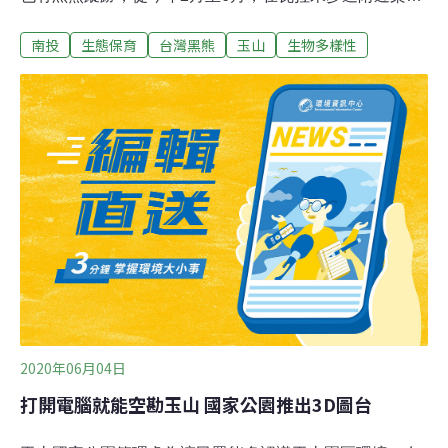
的自動相機，幾乎月月都有拍到黑熊「趴趴走」，除了代
南投
生態保育
台灣黑熊
玉山
生物多樣性
表當地是黑熊重要棲地，也因黑熊活動範圍與步道愈來愈
靠近，遊客到此必須多加留意，避免人熊衝突。玉山國家
公園管理處表示，近年委託黑熊專家黃美秀，在東部園區
架設自動相機監測黑熊，在今年2、3、4、6月，於瓦拉米
步道佳心、山風地區，都有拍到黑熊身影，5月則有保育
志工在八通關步道對關路段目擊黑熊，可說是「月月有驚
喜」。至於黑熊為何會頻繁出沒，研判最近是黑熊帶著小
熊外出覓食活動的季節，加上東部園區棲地完整、食源豐
富，才有機會看見頻繁活動。
2020年06月04日
打開電腦就能空勘玉山 國家公園推出3D圖台