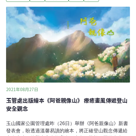
畫」，建議造訪遊客自備水、輕食，一起省水大作戰。
（工商時報報導）中科院研發軍用儲能設備 確保戰爭或天
災時電力供應為防止軍用電網及重要戰備設施在戰爭或天
災時無法使用，中科院研發軍用機動化儲能設備。中科院
飛彈所副所長任國光今天表示，小型系統讓單兵攜帶方
便，而大型機動儲能供電系統可以直升機吊掛移動，確保
射擊車等載具電力供應。（中央社報導）
2021年08月27日
玉管處出版繪本《阿爸親像山》 療癒畫風傳遞登山
安全觀念
玉山國家公園管理處昨（26日）舉辦《阿爸親像山》新書
發表會，盼透過溫馨易讀的繪本，將正確登山觀念傳遞給