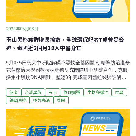
2024年05月06日
玉山黑熊族群增長擴散、全球環保記者7成曾受脅
迫、泰國近2個月38人中暑身亡
5月3~5日慈大中研院解碼小黑蚊全基因體 朝精準防治邁步
花蓮慈濟大學副教授林明德研究團隊與中研院合作，克服
採集小黑蚊DNA困難，歷經3年完成基因體組裝與註解，
將公開研究結果，讓更多研究人員投入，研發更有效的防
記者
台灣黑熊
玉山
氣候變遷
生物多樣性
中暑
治辦法。（中央社報導）玉山台灣黑熊族群增長擴散 4個
半月11筆通報瓦拉米步道最多玉山園區至少辨識出139隻
編輯直送
極端高溫
泰國
台灣黑熊個體，今（2024）年截至4月中已11筆黑熊通
報，族群有增長、擴散趨勢，其中東部較明顯，玉管處在
花蓮辦理黑熊救傷教育訓練，以健全救傷機制。（中央社
報導）世豐電力環評案原告敗訴 水力電廠將增加電力調度
靈活