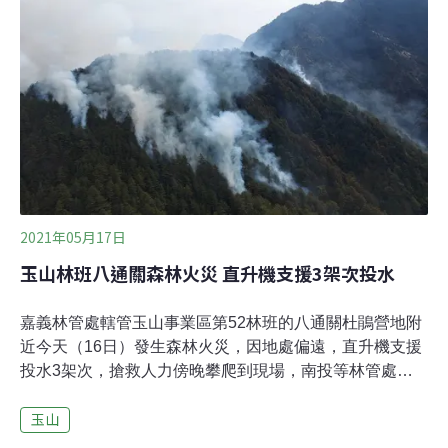
本一併計算。一個小動作 引燃71公頃森林 人為添亂損及
高海拔針葉林16日早上5點一通電話，通報海拔3280公
尺、位於玉山的八通關杜鵑營地，疑似有山友踢翻爐火致
災。從此展開12天11夜不眠不休地救火行動，21日甚至出
動115人現場搶救。火情最嚴重之際，也派遣了陸航特運
補替換人員4架次、空勤黑鷹投水6架次。根據林務局新聞
稿，總計陸空動員960人次；UH-60、CH-47等直升機83
架次；投水161噸。20日一度因「被害面積」過大，而由
林務局成立緊急應變小組、副局長廖一光擔任召集人。依
據林務局「
2021年05月17日
玉山林班八通關森林火災 直升機支援3架次投水
嘉義林管處轄管玉山事業區第52林班的八通關杜鵑營地附
近今天（16日）發生森林火災，因地處偏遠，直升機支援
投水3架次，搶救人力傍晚攀爬到現場，南投等林管處明
天將支援滅火。嘉義林管處副處長李定忠表示，林管處清
玉山
晨5時5分接獲南投林管處轉知南投縣消防局通報八通關杜
鵑營地附近發生森林火災，當地為轄管玉山事業區第52林