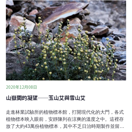
班，行政區為南投縣信義鄉。李定忠指出，火災現場為偏
遠的中央山脈區域，大都是鐵杉、雲杉及高山杜鵑等針葉
林木，可燃燒性高，不僅搶救不易，加上近期久旱未雨，
恐會導致較大面積燃燒，明天投入大批人力，盼能及時阻
斷火勢蔓延。李定忠表示，據南投縣消防局通報，現場疑
似山友煮食不慎，引發森林火災，不過，起火原因仍需由
保七總隊調查釐清。
2020年12月08日
山嶽間的凝望──玉山艾與雪山艾
走進林業試驗所的植物標本館，打開現代化的大門，各式
植物標本映入眼前，安靜陳列在涼爽的溫度之中。這裡存
放了大約43萬份植物標本，其中不乏日治時期製作並留存