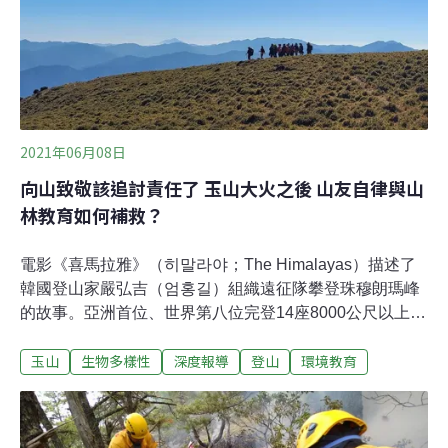
發生火警，起火點位在南投縣杜鵑營地附近，因地處山
谷，火勢沿著山坡迅速蔓延，林務局、國軍等相關單位動
員近910人次、出動83架次直升機，費了12天的時間，才
成功將大火撲滅，但已燒毀了近71公頃的大片山林地，造
成難以補救的傷害。在海拔3000公尺以上的高山打火不輕
鬆，除了要克服惡劣的環境，
2021年06月08日
向山致敬該追討責任了 玉山大火之後 山友自律與山
林教育如何補救？
電影《喜馬拉雅》（히말라야；The Himalayas）描述了
韓國登山家嚴弘吉（엄홍길）組織遠征隊攀登珠穆朗瑪峰
的故事。亞洲首位、世界第八位完登14座8000公尺以上山
峰的嚴弘吉不只一次提到，人與山的關係不是「征服」，
玉山
生物多樣性
深度報導
登山
環境教育
而是有緣身在此山中的深刻感受。然而，台灣上個月的玉
山大火，不但燒毀71公頃國家公園保護區，也燒出登山亂
象。下一場惡火如何預防？資深山友也會犯錯，山林教育
還可以怎麼做？不負責任的登山行為頻傳，向山致敬錯了