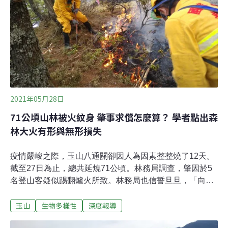
嗎？下一場山林惡火之前：與其禁止不如教導用火原則森
林火災不全然是登山活動用火不慎而引發，此次肇事者雖
自稱是不慎踢倒爐火，卻留下重重疑點，有待檢警釐清。
然而，登山用火的界線為何？禁止用火，真能預防下一場
惡火嗎？依據玉山國家公園管理處公告禁止事項，園區內
的聚落依據相關規範，原野地除了調查、公務或民眾活動
所需的必要維生，其他一律禁止；目的不外乎避免危害生
態環境及影響遊憩品質。目前取暖
2021年05月28日
71公頃山林被火紋身 肇事求償怎麼算？ 學者點出森
林大火有形與無形損失
疫情嚴峻之際，玉山八通關卻因人為因素整整燒了12天。
截至27日為止，總共延燒71公頃。林務局調查，肇因於5
名登山客疑似踢翻爐火所致。林務局也信誓旦旦，「向肇
事者求償絕不寬貸」。只是這些損失該怎麼計算？所造成
玉山
生物多樣性
深度報導
的直接、間接、有形、無形和不確定損失有哪些？學者指
出，應從起火第一時間開始，直到復原為止，上述所有成