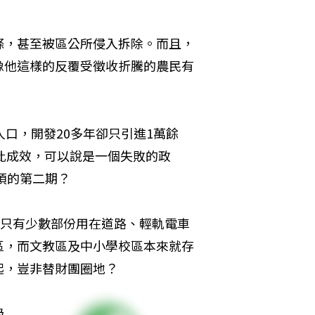
條，甚至被區公所侵入拆除。而且，
像他這樣的反覆受徵收折騰的農民有
口，開發20多年卻只引進1萬餘
如此成效，可以說是一個失敗的政
頃的第二期？
，只有少數部份用在道路、輕軌電車
區，而文教區及中小學校區本來就存
起，豈非替財團圈地？
級