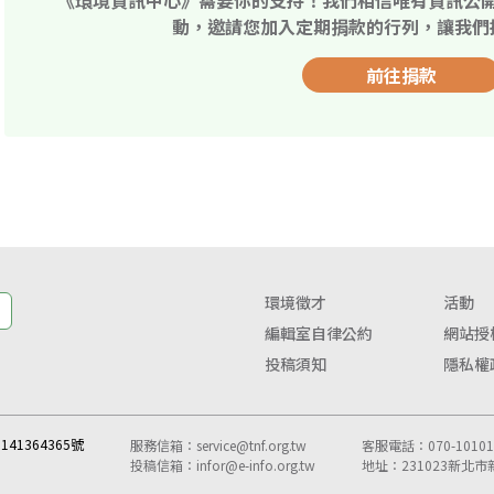
《環境資訊中心》需要你的支持！我們相信唯有資訊公
動，邀請您加入定期捐款的行列，讓我們
前往捐款
環境徵才
活動
編輯室自律公約
網站授
投稿須知
隱私權
41364365號
服務信箱：
service@tnf.org.tw
客服電話：070-10101-
投稿信箱：
infor@e-info.org.tw
地址：231023新北