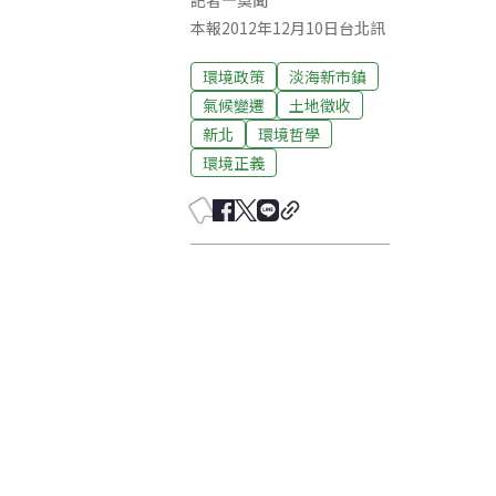
記者
—
莫聞
本報2012年12月10日台北訊
環境政策
淡海新市鎮
氣候變遷
土地徵收
新北
環境哲學
環境正義