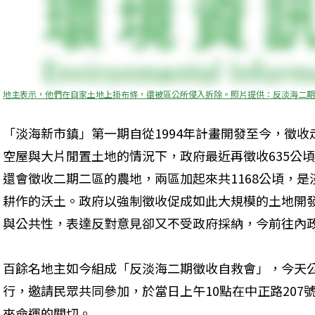
地主表示，他們在自家土地上掛布條，還被區公所侵入拆除。照片提供：反淡海二期
「淡海新市鎮」第一期自從1994年計畫開發至今，徵收
空屋與大片閒置土地的情況下，政府最近再徵收635公
還會徵收二期二區的農地，兩區加起來共1168公頃，是
耕作的沃土。政府以強制徵收促成如此大規模的土地開
與公共性，表達反對意見卻又不受政府採納，今前往內
百餘名地主如今組成「反淡海二期徵收自救會」，今天公
行，邀請民眾共同參加，於當日上午10點在中正路207
來命運的關切。