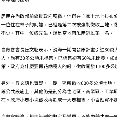
居民在內政部前痛批政府鴨霸，他們在自家土地上掛布
一位住在林子的阿嬤，已經是第二次被強制徵收土地，
不少，其中一位黎先生，還是當地南瓜產銷班第一名。
自救會會長丘文聰表示，淡海一期開發原計畫引進30萬人
人，尚有30多公頃未標售，已標售卻有60%未開發，
策，政府為什麼要再花納稅人的錢，徵收開發1100多公
另外，丘文聰也質疑，一期一區所徵收600多公頃土地
等公共設施上，其他仍是劃分為住宅區、商業區、工業
在。政府小塊小塊徵收再劃成一大塊標售，小百姓買不
自救會呼籲，都市計劃的擬定及變更，不能由營建署一