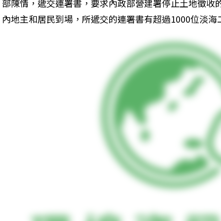
部陳情，遞交連署書，要求內政部營建署停止土地徵收的
內地主和居民到場，所遞交的連署書有超過1000位淡