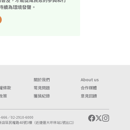
開普及，才能促成民眾的參與和行
持續為環境發聲。
關於我們
About us
權條款
常見問題
合作媒體
政策
獲獎紀錄
意見回饋
666／02-2910-6000
市新店區民權路48號3樓（近捷運大坪林站1號出口）