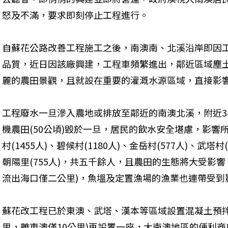
怒及不滿，要求即刻停止工程進行。
自蘇花公路改善工程施工之後，南澳南、北溪沿岸即因
品質，近日因該廠興建，工程車頻繁進出，鄰近區域塵
麗的農田景觀，且就設在重要的灌溉水源區域，直接影
工程廢水一旦滲入農地或排放至鄰近的南澳北溪，附近3
機農田(50公頃)毀於一旦，居民的飲水安全堪慮，影響
村(1455人)、碧候村(1180人)、金岳村(577人)、武塔村
朝陽里(755人)，共五千餘人，且農田的生態將大受影
流出海口僅二公里)，魚塭及定置漁場的漁業也連帶受到
蘇花改工程已於東澳、武塔、漢本等區域設置混凝土預拌
里，離東澳僅10公里)再設置一座，大南澳地區的便利