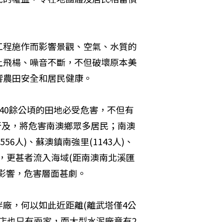
工程施作而影響景觀、空氣、水質的
土飛楊、噪音不斷，不但破壞原本美
響農田安全和居民健康。
40餘公頃的田地必受危害，不但有
所及，將危害南澳鄉眾多居民；南澳
(556人)、蘇澳鎮南強里(1143人)、
響，更甚者流入海域(距南澳南北溪匯
影響，危害層面甚劇。
廠，何以如此近距離(離武塔僅4公
商店也只有兩家，而大型水泥廠竟有2