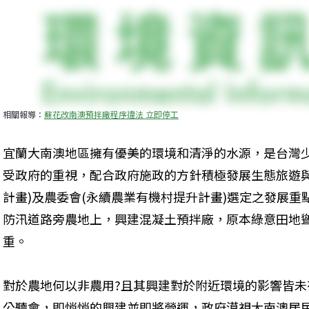
相關報導：
蘇花改南澳預拌廠程序違法 立即停工
宜蘭大南澳地區擁有優美的環境和清淨的水源，是台灣少
受政府的重視，配合政府施政的方針積極發展生態旅遊與
計畫)及農委會(永續農業有機村提升計畫)選定之發展
防汛道路旁農地上，興建混凝土預拌廠，原本綠意田地
重。
對於農地何以非農用?且其興建對於附近環境的影響皆
公聽會，即悄悄的興建並即將營運，政府漠視大南澳居