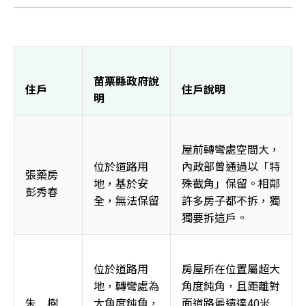
苗栗縣政府說
住戶
住戶說明
明
屋前轉彎處空間大，
位於道路用
內政部曾通過以「特
張藥房
地，基於安
殊截角」保留。相鄰
彭秀春
全，無法保留
許多房子都不拆，獨
獨要拆這戶。
位於道路用
房屋所在位置屬超大
地，轉彎處為
角度鈍角，且距離對
朱    樹
大角度鈍角，
面道路最遠達40米