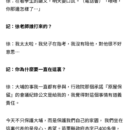
徐：在看學生的論文，明天要口試。（電話響）「喂喂，
你那邊怎樣了…」
記：徐老師誰打來的？
徐：我太太啦，我兒子在指考，我沒有陪他，對他很不好
意思…
記：你為什麼要一直在這裏？
徐：大埔的事我一直都有參與，行政院那個承諾『原屋保
留』的會議紀錄公文是給我的，我覺得對這個事情有道義
責任。
今天不只保護大埔，而是保護我們自己的家園， 我們坐在
這裏代表的是良心、希望。苗栗縣政府赤字已400多億，