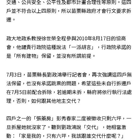
交通、公共安全、公平性及都市計畫合理性等原則。這四
戶並不符合以上四原則，所以苗栗縣政府才會行文要求拆
遷。
政大地政系教授徐世榮全程參與2010年8月17日的協商
會，他譴責行政院這種說法「一派胡言」，行政院承諾的
是「所有建物」保留，並沒有所謂前提。
7月3日，苗栗縣長劉政鴻舉行記者會，再次強調這四戶無
法保留，也沒有承諾跳票的問題，希望這些未自行拆遷戶
在7月5日前配合拆除，若逾期未拆，縣府將依行執行法處
理，否則，如何跟其他地主交代？

四戶之一的「張藥房」彭秀春家二度被徵收只剩六坪，一
旦拆屋她就沒家了。聽到劉政鴻說「交代」，她相當激
動：「家是我的，只有六坪，我該跟誰交代什麼呢？」
