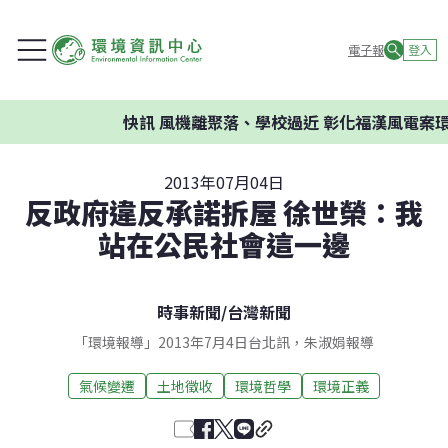
電子報
登入
快訊
風機離聚落、學校過近 彰化福漢風電案環委
2013年07月04日
反政府違反承諾拆屋 徐世榮：我
站在公民社會這一邊
時事新聞
/
台灣新聞
「環境報導」2013年7月4日台北訊，朱淑娟報導
氣候變遷
土地徵收
環境哲學
環境正義