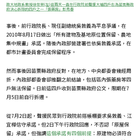
政大地政系教授徐世榮(左)這兩天一直在行政院前聲援大埔四戶右為苗栗縣政
府決心拆除的四戶之一「張藥房」彭秀春
事後，前行政院長、現任副總統吳敦義為平息爭議，在
2010年8月17日做出「所有建物及基地原位置保留、農地
集中規畫」承諾。隨後內政部營建署也依吳敦義承諾，在
都市計畫委員會完成保留程序。
然而事後因苗栗縣政府反對，在地方、中央都委會幾經周
折，內政部都委會卻推翻之前結論，包括區內張藥房等四
戶無法保留。日前這四戶收到苗栗縣政府公文，限期在7
月5日前自行拆遷。
從7月2日起，聲援民眾到行政院前搭帳棚要求吳敦義、江
宜樺信守承諾。但2日下午行政院回應，不否認「原屋保
留」承諾，但強調
這個承諾有四個前提
：原建物必須符合