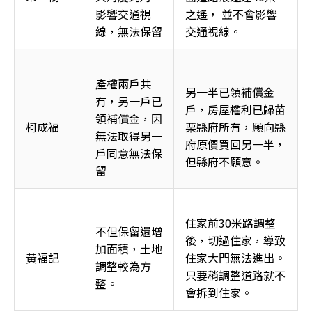
影響交通視
之遙， 並不會影響
線，無法保留
交通視線。
產權兩戶共
另一半已領補償金
有，另一戶已
戶，房屋權利已歸苗
領補償金，因
柯成福
栗縣府所有，願向縣
無法取得另一
府原價買回另一半，
戶同意無法保
但縣府不願意。
留
住家前30米路調整
不但保留還增
後，切過住家，導致
加面積，土地
黃福記
住家大門無法進出。
調整較為方
只要稍調整道路就不
整。
會拆到住家。