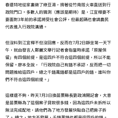
春還特地從家裏做了綠豆湯，揹著從竹南搭火車直送到行
政院門口。多數人的猜測（應該是期待）是，江宜樺要不
要面對3年前的承諾將受社會公評，但最起碼也會請農民
代表進入行政院溝通。
但沒料到江宜樺不但沒回應，反而在7月2日靜坐第一天下
午，就由發言人鄭麗文舉行記者會指當時承諾「原屋保
留」有四個前提，是這四戶不符合這四個前提，所以不能
保留。廖本全說，「行政院自己有錯不承認，反而把一切
問題推給這四戶，總之千錯萬錯都是這四戶的錯，誰叫你
們不符合這四個前提。」
這樣還不夠，昨天7月3日換苗栗縣長劉政鴻開記會，大意
是苗栗縣為了這個案子貸款很多錢，因為這四戶未拆所以
無法完成配地，請他們為了地方發展快點自己把房子拆
了。 總之，地方不發展，千錯萬錯也都是這四戶的錯。