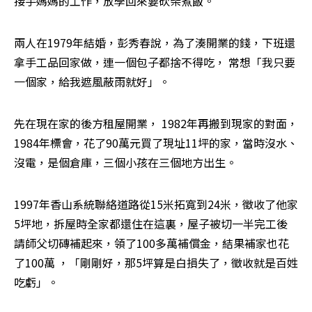
接手媽媽的工作，放學回來要砍柴煮飯。
兩人在1979年結婚，彭秀春說，為了湊開業的錢，下班還
拿手工品回家做，連一個包子都捨不得吃， 常想「我只要
一個家，給我遮風蔽雨就好」。
先在現在家的後方租屋開業， 1982年再搬到現家的對面， 
1984年標會，花了90萬元買了現址11坪的家，當時沒水、
沒電，是個倉庫，三個小孩在三個地方出生。
1997年香山系統聯絡道路從15米拓寬到24米，徵收了他家
5坪地，拆屋時全家都還住在這裏，屋子被切一半完工後
請師父切磚補起來，領了100多萬補償金，結果補家也花
了100萬 ，「剛剛好，那5坪算是白損失了，徵收就是百姓
吃虧」。