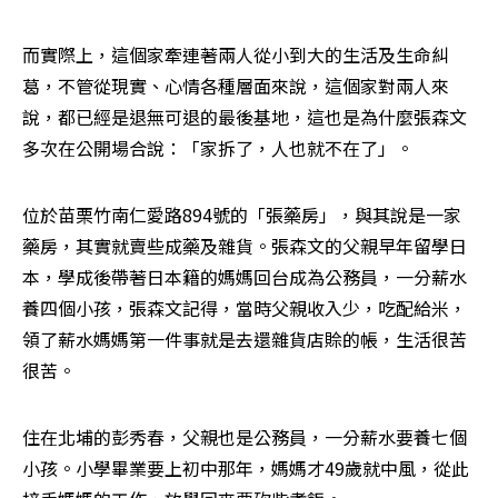
而實際上，這個家牽連著兩人從小到大的生活及生命糾
葛，不管從現實、心情各種層面來說，這個家對兩人來
說，都已經是退無可退的最後基地，這也是為什麼張森文
多次在公開場合說：「家拆了，人也就不在了」。
位於苗栗竹南仁愛路894號的「張藥房」，與其說是一家
藥房，其實就賣些成藥及雜貨。張森文的父親早年留學日
本，學成後帶著日本籍的媽媽回台成為公務員，一分薪水
養四個小孩，張森文記得，當時父親收入少，吃配給米，
領了薪水媽媽第一件事就是去還雜貨店賒的帳，生活很苦
很苦。
住在北埔的彭秀春，父親也是公務員，一分薪水要養七個
小孩。小學畢業要上初中那年，媽媽才49歲就中風，從此