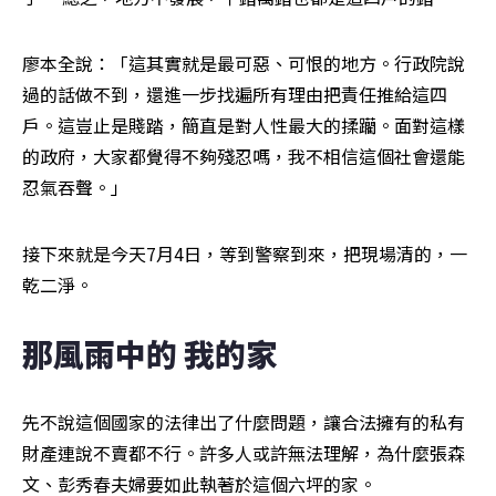
廖本全說：「這其實就是最可惡、可恨的地方。行政院說
過的話做不到，還進一步找遍所有理由把責任推給這四
戶。這豈止是賤踏，簡直是對人性最大的揉躪。面對這樣
的政府，大家都覺得不夠殘忍嗎，我不相信這個社會還能
忍氣吞聲。」
接下來就是今天7月4日，等到警察到來，把現場清的，一
乾二淨。
那風雨中的 我的家
先不說這個國家的法律出了什麼問題，讓合法擁有的私有
財產連說不賣都不行。許多人或許無法理解，為什麼張森
文、彭秀春夫婦要如此執著於這個六坪的家。