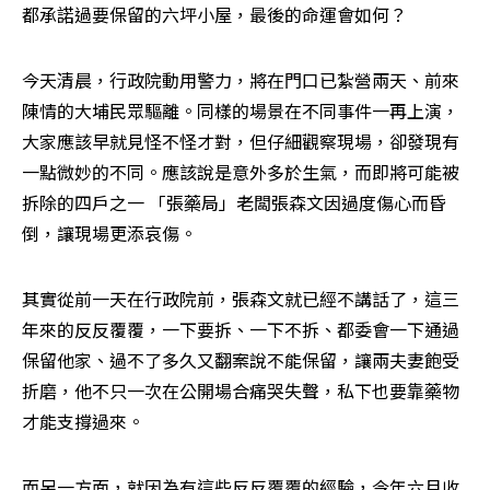
都承諾過要保留的六坪小屋，最後的命運會如何？
今天清晨，行政院動用警力，將在門口已紮營兩天、前來
陳情的大埔民眾驅離。同樣的場景在不同事件一再上演，
大家應該早就見怪不怪才對，但仔細觀察現場，卻發現有
一點微妙的不同。應該說是意外多於生氣，而即將可能被
拆除的四戶之一 「張藥局」老闆張森文因過度傷心而昏
倒，讓現場更添哀傷。
其實從前一天在行政院前，張森文就已經不講話了，這三
年來的反反覆覆，一下要拆、一下不拆、都委會一下通過
保留他家、過不了多久又翻案說不能保留，讓兩夫妻飽受
折磨，他不只一次在公開場合痛哭失聲，私下也要靠藥物
才能支撐過來。
而另一方面，就因為有這些反反覆覆的經驗，今年六月收