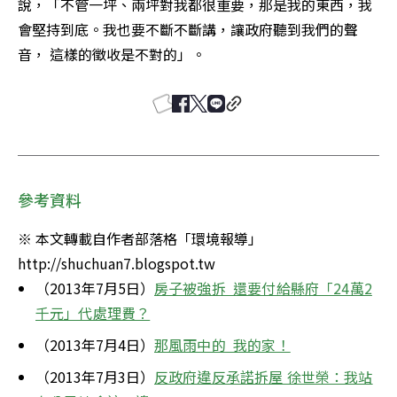
說，「不管一坪、兩坪對我都很重要，那是我的東西，我
會堅持到底。我也要不斷不斷講，讓政府聽到我們的聲
音， 這樣的徵收是不對的」。
參考資料
※ 本文轉載自作者部落格「環境報導」 
http://shuchuan7.blogspot.tw
（2013年7月5日）
房子被強拆  還要付給縣府「24萬2
千元」代處理費？
（2013年7月4日）
那風雨中的  我的家！
（2013年7月3日）
反政府違反承諾拆屋 徐世榮：我站