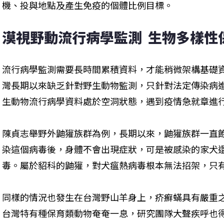
機、投與地點及產生免疫的個體比例目標。
漠視野動流行病學監測  生物多樣性
流行病學監測需要長時間累積資料，才能稍微架構基礎
灣長期以來缺乏針對野生動物監測，只針對法定傳染病
生動物流行病學資料處於空洞狀態，遇到疫情急就章進
陳貞志舉野外鼬獾族群為例，長期以來，鼬獾族群一直
染這個病毒後，身體不會出現症狀，可是被感染的家犬
毒。屬於貂科的鼬獾，對犬瘟熱病毒根本無法招架，只
同樣的情況也發生在台灣野山羊身上，疥癬蟎具有嚴重
台灣特有種保育類動物奄奄一息，研究團隊大聲疾呼也