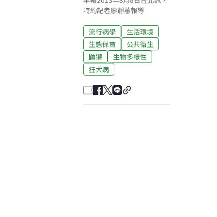
本報2013年8月8日台北訊，
特約記者廖靜蕙報導
流行病學
生活環境
生態保育
公共衛生
鼬獾
生物多樣性
狂犬病