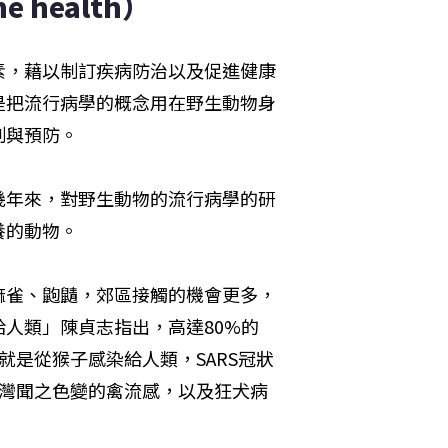
e health）
素，藉以制訂疾病防治以及促進健康
是把流行病學的概念用在野生動物身
制與預防。
幾年來，對野生動物的流行病學的研
養的動物。
麻雀、鼩鼱，郊區接觸的機會更多，
人類」陳貞志指出，高達80%的
就是從猴子感染給人類，SARS冠狀
灣聞之色變的禽流感，以及狂犬病