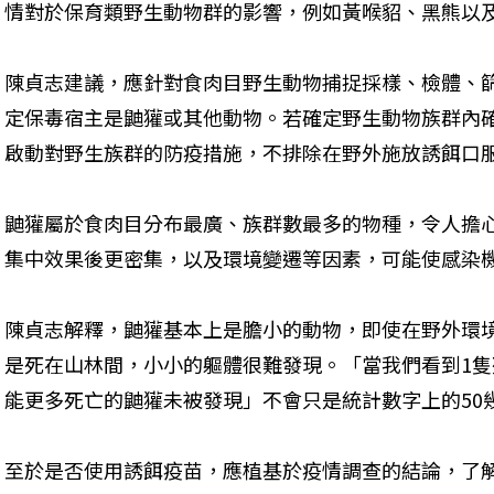
情對於保育類野生動物群的影響，例如黃喉貂、黑熊以
陳貞志建議，應針對食肉目野生動物捕捉採樣、檢體、
定保毒宿主是鼬獾或其他動物。若確定野生動物族群內
啟動對野生族群的防疫措施，不排除在野外施放誘餌口
鼬獾屬於食肉目分布最廣、族群數最多的物種，令人擔
集中效果後更密集，以及環境變遷等因素，可能使感染
陳貞志解釋，鼬獾基本上是膽小的動物，即使在野外環
是死在山林間，小小的軀體很難發現。「當我們看到1
能更多死亡的鼬獾未被發現」不會只是統計數字上的50
至於是否使用誘餌疫苗，應植基於疫情調查的結論，了