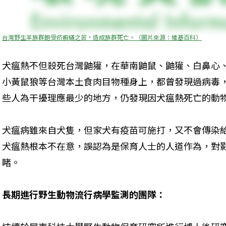
台灣野生羊族群飽受疥癬蟎之苦，造成族群死亡。（圖片來源：維基百科）
犬瘟熱不但殺死台灣鼬獾，在華南鼬鼠、鼬獾、白鼻心
小黃鼠狼等台灣本土食肉目物種身上，都曾發現過病毒
些人為干擾理應最少的地方，仍發現因犬瘟熱死亡的動
犬瘟病雖來自犬隻，但家犬有疫苗可施打，又不會傳染
犬瘟熱根本不在意，誤認為是保育人士的人道作為，對
睹。
長期進行野生動物流行病學監測的團隊：