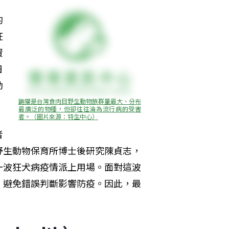
的
狂
資
日
動
鼬獾是台灣食肉目野生動物族群量最大、分布
最廣泛的物種，但卻往往淪為流行病的受害
者。（圖片來源：特生中心）
者
野生動物保育所博士後研究陳貞志，
一波狂犬病疫情派上用場。面對這波
，避免錯誤判斷影響防疫。因此，最