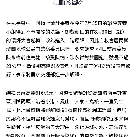
在抗爭聲中，國道七號計畫案在今年7月25日的環評專案
小組得到不予開發的決議，卻戲劇性的在8月30日（註）
的環評大會逆轉，改為進入二階環評，因此自救會居民與
環團地球公民向監察委員陳情，要求調查。4日監察委員
陳永祥前往高雄，接受陳情，陳永祥對於國道七號長不過
23公里，造價卻高達616億元，且設置了9個交流道表示驚
訝，表示將要求交通部進一步解釋。
總投資額高達616億元，國道七號預計從高雄港南星計畫
區洲際碼頭，沿著小港、鳳山、大寮、鳥松，一直到仁
武。此計畫聲稱將紓解國道1號楠梓高雄端車流量，但居
民認為不但對當地交通沒有幫助，而且將破壞附近水文與
生態等，提出反對的五大理由：惡化區域排水、無法達到
預期效益、衝擊鳳山丘陵及駱駝山的自然生態、破壞國家