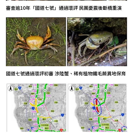
審查逾10年「國道七號」通過環評 民團憂震後斷橋重演
國道七號通過環評初審 涉陸蟹、稀有植物鐵毛蕨異地保育