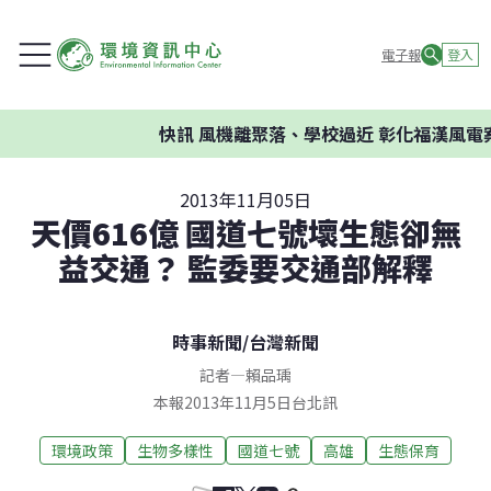
電子報
登入
快訊
風機離聚落、學校過近 彰化福漢風電案
2013年11月05日
天價616億 國道七號壞生態卻無
益交通？ 監委要交通部解釋
時事新聞
/
台灣新聞
記者
—
賴品瑀
本報2013年11月5日台北訊
環境政策
生物多樣性
國道七號
高雄
生態保育