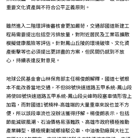
重要文化資產與不符合公平正義原則。
雖然進入二階環評後審核會更加嚴苛，交通部國道新建工
程局需要提出包括空污排放量，對附近居民及工業區擴散
模擬健康風險等評估。針對鳳山丘陵的環境破壞、文化資
產衝擊等也必須提出更詳盡的方案，但民間仍感到不放
心，持續表達反對意見。
地球公民基金會山林保育部主任楊俊朗解釋，國道七號根
本不能改善當地交通，不但88號快速道路五甲系統-鳳山段
將使88號快速道路五甲系統-鳳山段尖峰時段塞車情形雪上
加霜，而對國道1號楠梓-高雄端的大量重車來說也並不方
便，所以該段車流也沒辦法獲得抒解。楊俊朗表示，包括
節能減碳風潮、石油價格易漲難跌、高雄市政府積極推動
產業轉型、積極規劃城鄉接駁公車、中油後勁廠與大社工