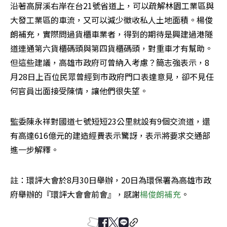
沿著高屏溪右岸在台21號省道上，可以疏解林園工業區與
大發工業區的車流，又可以減少徵收私人土地面積。楊俊
朗補充，實際問過貨櫃車業者，得到的期待是興建過港隧
道連通第六貨櫃碼頭與第四貨櫃碼頭，對重車才有幫助。
但這些建議，高雄市政府可曾納入考慮？簡志強表示，8
月28日上百位民眾曾經到市政府門口表達意見，卻不見任
何官員出面接受陳情，讓他們很失望。
監委陳永祥對國道七號短短23公里就設有9個交流道，還
有高達616億元的建造經費表示驚訝，表示將要求交通部
進一步解釋。
註：環評大會於8月30日舉辦，20日為環保署為高雄市政
府舉辦的『環評大會會前會』，感謝
楊俊朗補充
。