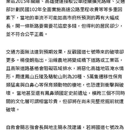
業區2015年關廠、高雄捷運接駁公車陸續擴充路線、交通
部計劃民國102年全面實施高速公路里程收費等等多重因
素下，當地的車流不可能如高市府所預測的再有大幅成
長，開一條新路要需要花這麼多錢，但得利的居民卻少，
並不符合公平正義。
交通方面無法達到預期效果，反觀國道七號帶來的破壞卻
更多。楊俊朗指出，沿線農地將變成橋下道路或工業區，
且高架道路基樁會阻礙區域排水，將惡化高雄地區淹水情
形。周遭鳳山丘陵及駱駝山則為20種、5萬隻遷移性保育
類猛禽與白鼻心等保育類動物的棲地，也恐遭到衝擊與破
壞。 當地甚至還有鳳鼻頭國定史前遺址，橫跨三個不同時
間的文化層可謂相當珍貴，但卻將在尚未完整挖掘前就遭
破壞。
自救會簡志強會長與地主簡永茂建議，若將國道七號改為