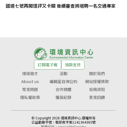
國道七號再闖環評又卡關 後續審查將增聘一名交通專家
訂閱電子報
捐款支持
環境徵才
活動
關於我們
About us
編輯室自律公約
網站授權條款
常見問題
合作媒體
投稿須知
隱私權政策
獲獎紀錄
意見回饋
© Copyright 2026 環境資訊中心 版權所有
公益勸募字號：
衛部救字第1141364365號
服務信箱：
service@tnf.org.tw