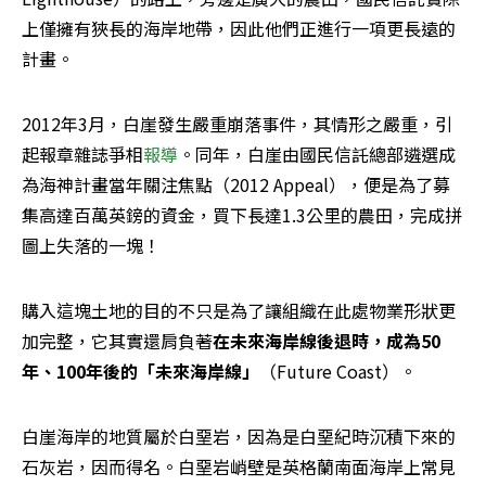
上僅擁有狹長的海岸地帶，因此他們正進行一項更長遠的
計畫。
2012年3月，白崖發生嚴重崩落事件，其情形之嚴重，引
起報章雜誌爭相
報導
。同年，白崖由國民信託總部遴選成
為海神計畫當年關注焦點（2012 Appeal），便是為了募
集高達百萬英鎊的資金，買下長達1.3公里的農田，完成拼
圖上失落的一塊！
購入這塊土地的目的不只是為了讓組織在此處物業形狀更
加完整，它其實還肩負著
在未來海岸線後退時，成為50
年、100年後的「未來海岸線」
（Future Coast）。
白崖海岸的地質屬於白堊岩，因為是白堊紀時沉積下來的
石灰岩，因而得名。白堊岩峭壁是英格蘭南面海岸上常見