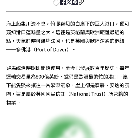
海上船隻川流不息，俯瞰巍峨的白崖下的巨大港口，便可
窺知港口運輸量之大。這裡是英格蘭與歐洲距離最近的
點，天氣好時可遙望法國，也是英國與歐陸運輸的樞紐
──多佛港（Port of Dover）。
羅馬統治時期即開始使用，至今已發展數百年歷史，每年
運輸交易量為800億英鎊，據稱是歐洲最繁忙的港口。崖
下船隻熙來攘往一片繁榮氣象，崖上卻是寧靜、安逸的氛
圍，這是屬於英國國民信託（National Trust）所管轄的
物業。