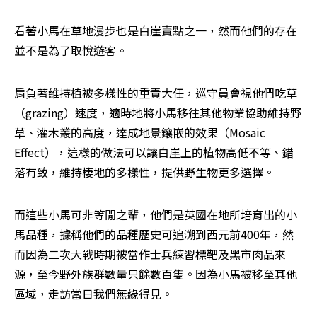
看著小馬在草地漫步也是白崖賣點之一，然而他們的存在
並不是為了取悅遊客。
肩負著維持植被多樣性的重責大任，巡守員會視他們吃草
（grazing）速度，適時地將小馬移往其他物業協助維持野
草、灌木叢的高度，達成地景鑲嵌的效果（Mosaic 
Effect），這樣的做法可以讓白崖上的植物高低不等、錯
落有致，維持棲地的多樣性，提供野生物更多選擇。
而這些小馬可非等閒之輩，他們是英國在地所培育出的小
馬品種，據稱他們的品種歷史可追溯到西元前400年，然
而因為二次大戰時期被當作士兵練習標靶及黑市肉品來
源，至今野外族群數量只餘數百隻。因為小馬被移至其他
區域，走訪當日我們無緣得見。