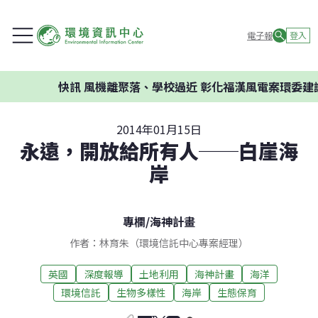
電子報
登入
快訊
風機離聚落、學校過近 彰化福漢風電案環委建議不應開
2014年01月15日
永遠，開放給所有人──白崖海
岸
專欄
/
海神計畫
作者：林育朱（環境信託中心專案經理）
英國
深度報導
土地利用
海神計畫
海洋
環境信託
生物多樣性
海岸
生態保育