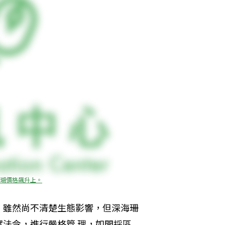
瑚價格飆升上。
，雖然尚不清楚生態影響，但深海珊
法令，進行嚴格管 理，如開採區