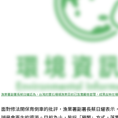
漁業署副署長蔡日耀認為，台灣的寶石珊瑚漁業目前已落實嚴格管理，成果反映在珊
面對修法開保育倒車的批評，漁業署副署長蔡日耀表示
瑚是會再生的資源。目前為止，皆採「預警」方式，落實