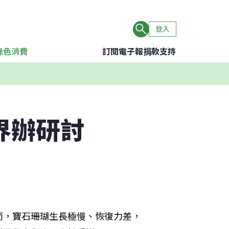
登入
綠色消費
訂閱電子報
捐款支持
界辦研討
而，寶石珊瑚生長極慢、恢復力差，