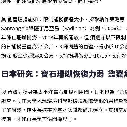
壞性，他建議此法應限用於調查，而非捕撈。
其 他管理措施如：限制捕撈個體大小、採取輪作策略等，利於
Santangelo舉薩丁尼亞島（Sadinian）為例，200
年停止珊瑚捕撈，2008年再度開放，但 須遵守以下限制：
的日捕撈重量為2.5公斤、3.珊瑚體的直徑不得小於10公
撈深 度至少超過80公尺、5.捕撈期為6/1~10/15、6.
日本研究：寶石珊瑚恢復力弱  盜獵
與 台灣同樣身為太平洋寶石珊瑚利用國，日本也為了永
調查。立正大學地球環境科學部環境系統學系的岩崎望教
了解尚淺，連生長速率等基本認識都尚未建立。其研究顯示
復期，才能再長至可供開採尺寸。