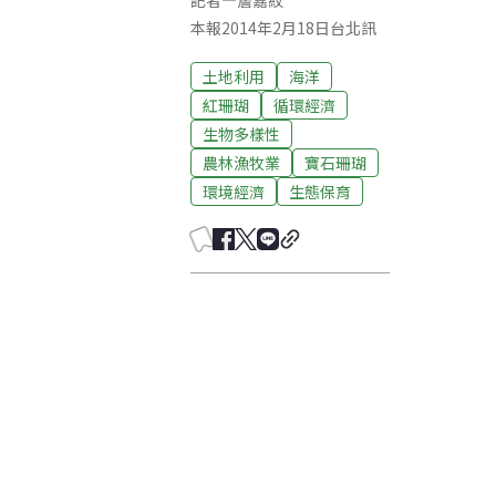
記者
—
詹嘉紋
本報2014年2月18日台北訊
土地利用
海洋
紅珊瑚
循環經濟
生物多樣性
農林漁牧業
寶石珊瑚
環境經濟
生態保育