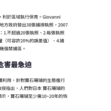
區域執行保育。Giovanni 
6年，地方政府發出38張捕撈執照，2007
1.不超過20張執照、2.每張執照
釐（可容許20%的誤差值）、4.捕
有好幾個禁捕區。
危害最急迫
續利用，針對寶石珊瑚的生態進行
授指出，人們對日本 寶石珊瑚的
，寶石珊瑚至少需10~20年的恢