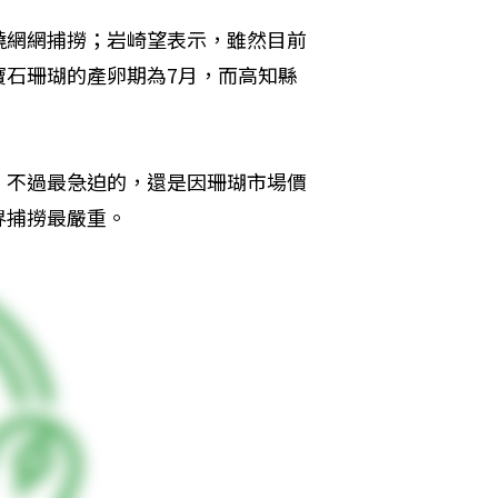
繞網網捕撈；岩崎望表示，雖然目前
寶石珊瑚的產卵期為7月，而高知縣
，不過最急迫的，還是因珊瑚市場價
界捕撈最嚴重。