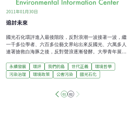
易
2011年01月30日
追討未來
國光石化環評進入最後階段，反對浪潮一波接著一波，繼
一千多位學者、六百多位藝文界站出來反國光、六萬多人
連署搶救白海豚之後，反對聲浪逐漸發酵。大學青年展開
行動，夜宿環保署門口；彰化高中學生在下課時間靜坐抗
永續發展
環評
我們的島
世代正義
環境哲學
議，小朋友也不斷寄明信片給總統，希望總統把美好的彰
化溼地留給他們，彰化高中黃靖順說：「我們有權利決定
污染治理
環境政策
公害污染
國光石化
自己的未來！」白底黑字的抗議旗幟，飄揚在彰化市街
頭，手持旗子的阿公阿媽，問他們來遊行幾次，有的說第
01
02
二次，有的是第三次。白髮蒼蒼的老人家這般折騰的上街
遊行，為了是要守護家園，不要國光石化來污染他們的土
地。住在芳苑的謝素阿嬤說，這片海，是老天爺賜給他們
的，若沒得吃就下海抓魚蝦，給國光石化奪走，他們就沒
生路。這是沿海反對國光設廠的居民，第三次在彰化市遊
行，遊行隊伍中，一群年輕人，看起來不像是芳苑鄉親，