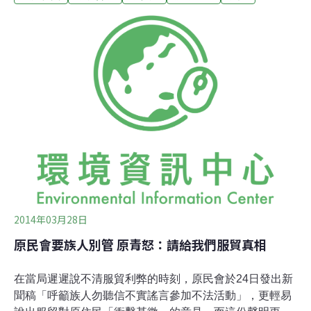
106地區，將陸續加入這場全球公民為主角的氣候大會。
本活動由聯合國氣候變化綱要公約（UNFCCC）秘書處、
丹麥科技委員會、法國公共辯論國家委員會共同主辦。台
灣則由台灣大學社會科學院風險社會與政策研究中心、台
北市政府環保局、台中市政府以及台南市政府共同主辦。
北中台三地也連線加入這場世界公民高峰會，這是全台首
度北中南同步連線的公民審議，共計有300位公民參加，
在9小時的充分討論後，傳達台灣公民對氣候議題的想
法。柯文哲：節能減碳要有sense，做就對了
2014年03月28日
原民會要族人別管 原青怒：請給我們服貿真相
在當局遲遲說不清服貿利弊的時刻，原民會於24日發出新
聞稿「呼籲族人勿聽信不實謠言參加不法活動」，更輕易