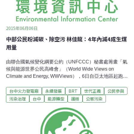
2015年06月06日
中部公民盼減碳、除空污 林佳龍：4年內減4成生煤
用量
由聯合國氣候變化綱要公約（UNFCCC）秘書處籌畫「氣
候與能源世界公民高峰會」（World Wide Views on
Climate and Energy, WWViews），6日自亞太地區起跑，
由斐濟、日本、南韓、台灣、菲律賓同步揭開序幕，在結
台中火力發電廠
永續發展
BRT
世代正義
公民參與
束將近9小時的馬拉松式腦力激盪後，交由歐陸、美西等
地接棒。因應氣候變遷 中部公民聚焦空污、減碳台灣由北
污染治理
台中
能源轉型
護樹
公害污染
中南三地分頭辦理，中部場次於台中市政府舉行，近百位
來自雲林、彰化、南投的民眾不畏上午的雨勢，抵達現場
為台灣的氣候將來發聲。從中部場討論結果可看出，民眾
十分關注空污及如何減碳，期待能朝永續城市、以媒體推
動公共環境意識的方向努力。台中女中學生蘇薏貞表示，