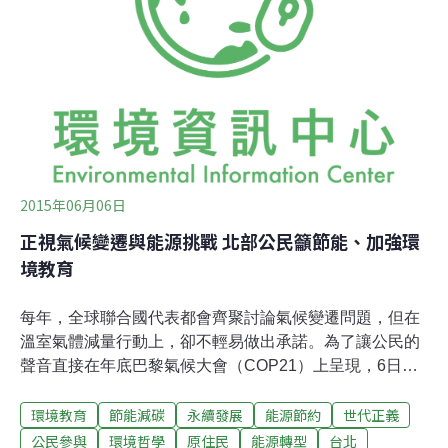
對紀錄片《穹頂之下》印象特別深刻。「凡是重度汙染、
不宜外出的天氣，柴靜便必須把女兒關在家裡，等於剝奪
了基本的生活權利。」蘇蕙貞強調，中部的空氣汙染問題
也已危及下一代，需要更多人重視。擔任主持人的社區
2015年06月06日
正視氣候變遷與能源挑戰 北部公民籲節能、加強環
境教育
每年，全球聯合國代表都會齊聚討論氣候變遷問題，但在
溫室氣體減量行動上，卻不輕易做出承諾。為了讓公民的
聲音直接在年底巴黎氣候大會（COP21）上呈現，6日，
全球同步舉辦「氣候與能源世界公民高峰會」（World
環境教育
節能減碳
永續發展
能源節約
世代正義
Wide Views on Climate and Energy, WWViews）。從日
出時間最早的斐濟開始展開，隨著地球轉動，80個國家，
公民參與
環境哲學
原住民
能源轉型
台北