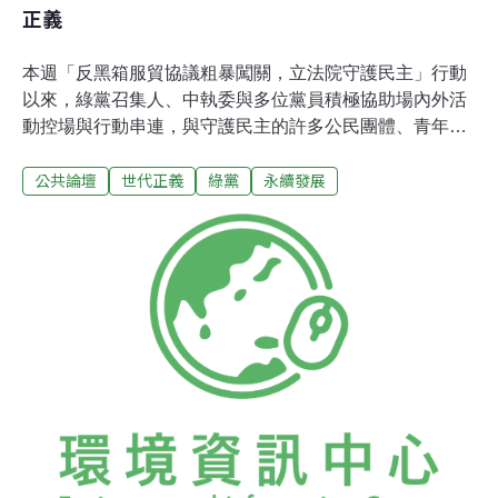
正義
本週「反黑箱服貿協議粗暴闖關，立法院守護民主」行動
以來，綠黨召集人、中執委與多位黨員積極協助場內外活
動控場與行動串連，與守護民主的許多公民團體、青年學
子站在第一線，也因此決定將原訂本周六（3/22）舉辦之
公共論壇
世代正義
綠黨
永續發展
黨員大會延期，持續協助「反黑箱服貿協議－佔領立法
院」，並號召本黨全體黨員黨友積極參加場外的聲援行
動，也包括全台各地相關行動。而臨近立法院的綠黨秘書
處辦公室也為此開放全天無休，多日來持續提供熱水飲
用、沖洗、休憩的空間給參與行動的民眾。而針對政府近
年加速推動與中國貿易協議的粗暴過程，綠黨發表官方聲
明如下：一、呼籲任何國際貿易談判應在完整法治架構、
衝擊影響評估之揭露、以及完備監督機制下進行全球綠黨
的核心價值之一是「參與式民主」，因此長期以來反對任
何違反程序正義、黑箱作業的貿易談判和協議，包括兩岸
服務貿易協議，和之後緊接而來的兩岸貨貿協議。綠黨呼
籲政府應先制定「兩岸協定締結與監督條例」、「自由貿