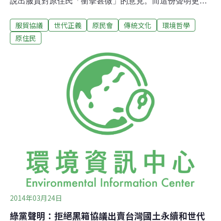
說出服貿對原住民「衝擊甚微」的意見。而這份聲明更以
公文形式出現在原鄉與都市原住民聚落中，提醒族人別管
服貿協議
世代正義
原民會
傳統文化
環境哲學
此事，讓參與反服貿原住民青年大表不滿。除了要求原民
會對此道歉，並指出原民會與原民立委根本不瞭解服貿對
原住民
原住民實際衝擊，應該儘速舉行聽證會、公聽會，與族
人、團體、學者等進行公開討論。 服貿衝擊輕描淡寫？
青年不滿原民會未積極把關原民會在新聞稿中指出，根據
瞭解，兩岸服貿只開放資金投資及部分經理人，對於從事
勞工及護理工作權衝擊甚微。原民舉出其曾做過的「就業
狀況調查統計」，指出原住民擔任雇主者為0.19%，目前
原住民就業人口大多是勞工，因此服貿對原住民工作影響
「微量有限」。此言讓原青感到不滿，認為原民會的視野
短視而單一。「為什麼原住民永遠只能作勞工、洗永遠洗
不完的碗？我們就不能自己當老闆嗎？」原青認
2014年03月24日
綠黨聲明：拒絕黑箱協議出賣台灣國土永續和世代