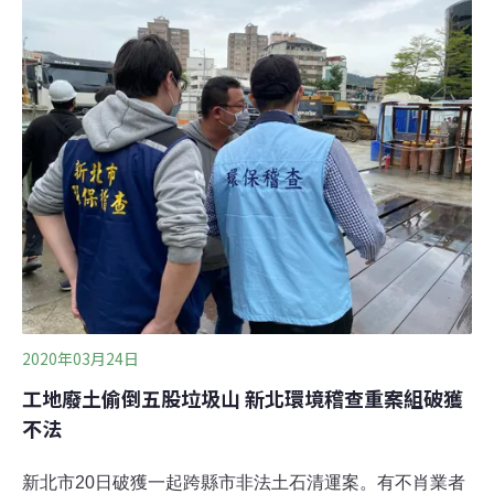
樽鴻關廠外，也協請合法土資場欣利工程有限公司協助清
運佔用國有地的營建廢棄物。工務局表示，清運營建廢棄
物行動今天展開，預計四天內清除完成，樽鴻通運公司停
放在現場、裝滿營建廢棄物的兩輛卡車，也因企圖影響公
權力執行遭查扣，後續將依規定處分。
2020年03月24日
工地廢土偷倒五股垃圾山 新北環境稽查重案組破獲
不法
新北市20日破獲一起跨縣市非法土石清運案。有不肖業者