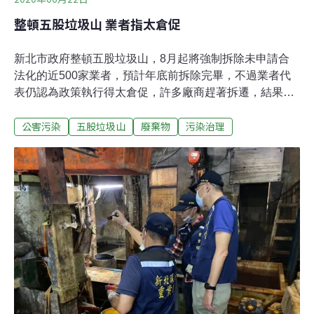
整頓五股垃圾山 業者指太倉促
新北市政府整頓五股垃圾山，8月起將強制拆除未申請合
法化的近500家業者，預計年底前拆除完畢，不過業者代
表仍認為政策執行得太倉促，許多廠商趕著拆遷，結果還
是只能找到非法鐵皮屋，恐衍生後續問題。呼籲市府應全
公害污染
五股垃圾山
廢棄物
污染治理
面普查，予以協助。無法申請合法化的廠商，多卡在地主
不願給土地同意書，市府仍會給未申請合法化的廠商時
間，若在7月底尚未搬遷、拆除，市府將從8月1日起強制
拆除。城鄉局表示，針對申請計畫中的廠商，會協助取得
用地及申請建築合法化。五股擴大都計區權益促進會總幹
事黃淑華指出，促進會約有200名廠商代表，未來將改往
推動發展的方向，將做為資訊交流的平台，同時希望市府
能看到廠商的困難積極協調。