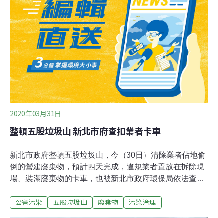
除，要在短期內找到地方重建保育場，面臨龐大的經濟負
擔跟時間壓力，幾乎是不可能任務。新北市動保處代理處
長楊淑方表示，將持續輔導保育場並協助協調，一定會在
拆除之前，找到解決的方式；沒有固定餵養者的流浪犬
貓，動保處將優先收容老弱及具醫療需求的浪浪。
2020年03月31日
整頓五股垃圾山 新北市府查扣業者卡車
新北市政府整頓五股垃圾山，今（30日）清除業者佔地偷
倒的營建廢棄物，預計四天完成，違規業者置放在拆除現
場、裝滿廢棄物的卡車，也被新北市政府環保局依法查
扣，將依規定處分。新北市政府工務局表示，樽鴻通運有
公害污染
五股垃圾山
廢棄物
污染治理
限公司長期於五股區違規棄置營建廢棄物，市府去年11月
起派員並要求改善，但業者置之不理；市府除了依法要求