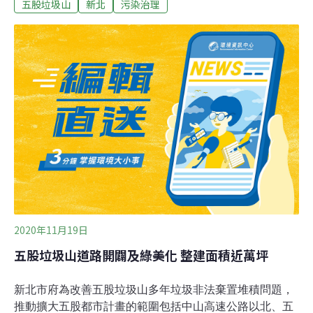
五股垃圾山
新北
污染治理
帶頭作用，呼籲當地私人土地能跟進施作綠美化工程並於
明年10月前完工。景觀處表示，由於垃圾山土地多回歸農
業用地，希望私有土地使用情形都能排除，趕在明年10月
前回歸農業使用或綠美化。
2020年11月19日
五股垃圾山道路開闢及綠美化 整建面積近萬坪
新北市府為改善五股垃圾山多年垃圾非法棄置堆積問題，
推動擴大五股都市計畫的範圍包括中山高速公路以北、五