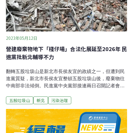
2023年05月12日
營建廢棄物地下「棧仔場」合法化展延至2026年 民
進黨批新北輔導不力
翻轉五股垃圾山是新北市長侯友宜的政績之一，但遭到民
進黨質疑，新北市長侯友宜整頓五股垃圾山後，廢棄物往
中南部非法傾倒。民進黨中央黨部接連兩日召開記者會批
評新北市放縱「北廢南送」。侯友宜則在議會質詢時否認
五股垃圾山
新北
污染治理
指控。民進黨立委洪申翰進一步指出，新北市針對非法
「棧仔場」訂有納管期限至2022年，卻再展延至2026年。
至於過去納管成績，40多家業者只有四家轉型成功。「棧
仔場」合法化期限延至2026年 洪申翰批：輔導不力裝潢廢
棄物組成複雜、處理困難，業者載到合法處理廠經常被拒