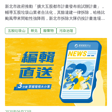
新北市政府推動「擴大五股都市計畫發布前試辦計畫」，
輔導五股垃圾山業者合法化，其餘違建一律拆除，哈格比
颱風帶來間歇性強降雨，新北市拆除大隊仍按計畫進場進
行第4階段、最後一波拆除，預計今年12月31日前，拆完
五股垃圾山
新北
廢棄物
污染治理
五股垃圾山最後131家違建。新北市拆除大隊副隊長陳敬
勳說，市府相關單位先前已發函通知，要求未申請納管或
未通過業者在7月31日前完成搬遷、地上物拆除，以及恢
復原土地合法使用，而7月底限期已過，因此即日起執行
第4階段強制拆除作業。市府城鄉局綜合規畫科長陳柏君
說，五股垃圾山合法化申請已於7月底截止補件，全區677
家業者中，共165家送件，其餘512家陸續搬遷、自行拆
除、由市府於第1至3階段執行拆除，目前剩131家違建。
2020年06月22日