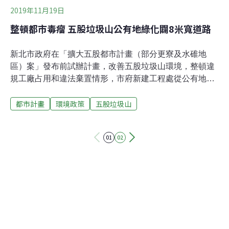
2019年11月19日
整頓都市毒瘤 五股垃圾山公有地綠化闢8米寬道路
新北市政府在「擴大五股都市計畫（部分更寮及水碓地
區）案」發布前試辦計畫，改善五股垃圾山環境，整頓違
規工廠占用和違法棄置情形，市府新建工程處從公有地著
手清整、綠化，將在垃圾山5處公有地開闢綠地，並中央
都市計畫
環境政策
五股垃圾山
軸帶道路，連接現有通路至主要幹道中興路、成泰路，強
化防災和消防需求，預計2020年9月完工。公有地清整綠
化以中興路為界，中興路以北共五大區域公有地陸續排除
01
02
佔用、綠美化；中興路以南則打造8米寬的中央軸帶道
路，作為連接現有通路的主要道路，將分為三期闢建。擴
大五股都市計畫範圍位於中山高速公路以北、五股坑溪以
南、二重疏洪道以西及新五路以東，面積約169公頃，屬
洪水平原第二級管制區，計畫範圍周邊陸續規劃有八里新
店線快速道路、特二號快速道路及縣道108高架等要道，
交通便捷性高，依區位及交通條件、城鄉定位等面向重新
檢討，將鄰近非都市土地納入都市計畫作有效利用及管