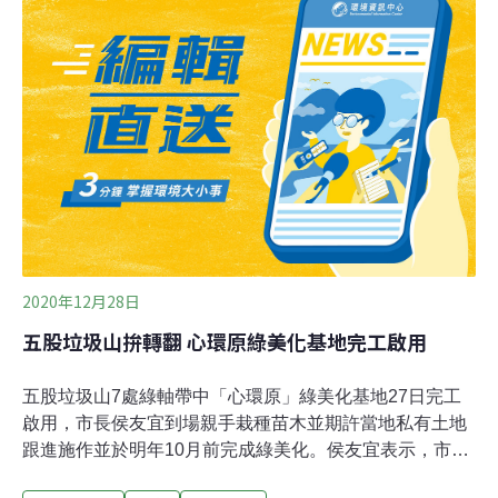
形，提升環境品質。侯友宜視察的廠家位於中興路以北，
總計7間工廠，占地1.16公頃，去年底通過申請合法化後便
自主改建，打造中興產業園區，其中包括家具工廠、金屬
鋼架工廠及舞台展示工廠等。
2020年12月28日
五股垃圾山拚轉翻 心環原綠美化基地完工啟用
五股垃圾山7處綠軸帶中「心環原」綠美化基地27日完工
啟用，市長侯友宜到場親手栽種苗木並期許當地私有土地
跟進施作並於明年10月前完成綠美化。侯友宜表示，市府
已針對垃圾山屬國有土地完成7處大面積綠軸帶，盼能起