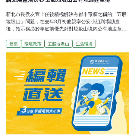
新北市長侯友宜上任後積極解決有都市毒瘤之稱的「五股
垃圾山」問題，在去年8月初他親率公安小組到場勘查
後，指示務必於年底前優先針對垃圾山境內公有地違章建
築進行排占。而負責執行的拆除大隊也如期完成拆除作
建築
環境政策
五股垃圾山
生活環境
業，於去年12月30日將154筆公有土地排占及79件違章建
築物全數拆除完畢，展現市府整治五股垃圾山之決心。五
股垃圾山長年受限於洪水平原管制規定，導致發展停滯，
且範圍內土地遭人隨意堆置垃圾、違章廠家林立，造成當
地衛生髒亂與治安死角。工務局指出，新北市政府自去年
9月起推動「擴大五股都市計畫發布前試辦計畫」，期望
於短時間內輔導計畫範圍內的業者依法申請合法使用，經
各機關現場勘查及協調輔導後，針對公有地占用之違章建
築物進行2階段拆除作業，至30日全數完成130筆公有地土
地排占與48件違章建築物拆除作業，共計完成154筆公有
土地排占及79件違章建築物認定拆除。