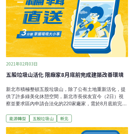
收，只好私下送到「棧仔場」自行分類，過去30年默默消
化了一車車的廢棄物。新北市2020年提出「裝潢修繕廢棄
物清除處理計畫」，目標兩年內讓棧仔場輔導合法化，同
意業者申請登記為「簡易分類場」。不過2022年底屆期
後，新北市將輔導期限展延至2026年底。洪申翰指出，簡
易分類場為過度階段，不須依《廢清法》向環保署即時申
報流向，根本無法掌握廢棄
2021年02月03日
五股垃圾山活化 限廠家8月底前完成建築改善環境
新北市積極整頓五股垃圾山，除了公有土地重新活化，提
供了許多綠美化休憩空間，新北市長侯友宜今（2日）視
察並要求區內申請合法化的220家廠家，需於8月底前完成
建築物及環境改善。新北市城鄉發展局表示，根據統計，
能源轉型
五股垃圾山
新北
五股垃圾山共有677家廠家，共有220家廠家送件申請合法
化並通過審查，申請合法廠家業者須依建築法相關規定進
行建築物新建與環境改善，徹底解決昔日違章廠家林立情