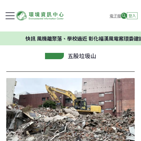
電子報
登入
快訊
風機離聚落、學校過近 彰化福漢風電案環委建議不應開
五股垃圾山