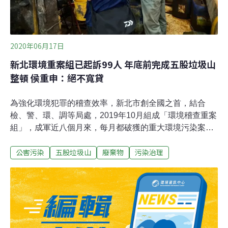
2020年06月17日
新北環境重案組已起訴99人 年底前完成五股垃圾山
整頓 侯重申：絕不寬貸
為強化環境犯罪的稽查效率，新北市創全國之首，結合
檢、警、環、調等局處，2019年10月組成「環境稽查重案
組」，成軍近八個月來，每月都破獲的重大環境污染案
件，累積移送26件、起訴99人成效顯著，今（17日）在市
公害污染
五股垃圾山
廢棄物
污染治理
政會議上獲市長侯友宜及各局處高度肯定。侯友宜表示，
頭號目標「五股垃圾山」過去一直是都市的毒瘤，不僅造
成污染也影響治安，「重案組強力拆除非法業者展現整頓
決心，讓其他業者不再心存僥倖，願意配合輔導。」針對
未拆除的非法廠房，消防局局長黃德清表示，今年8月與
12月將會協同有關單位執行最後兩波拆除，完成五股垃圾
山的整頓任務。環保局一年開罰1.5億 民眾最關心空污、