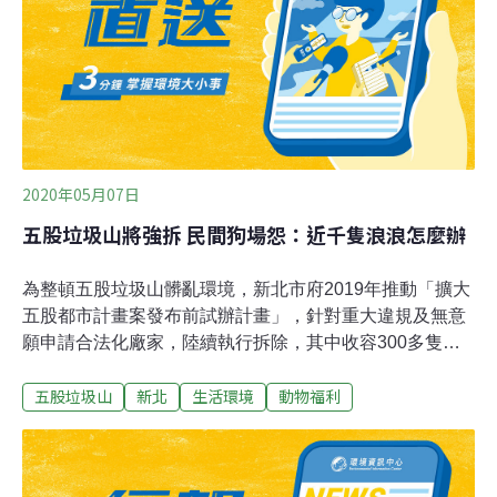
廢棄物、噪音 「新北環境稽查重案組」由新北市副市長謝
政達擔任召集人，環保局長、警察局長擔任副召集人。環
保局局長程大維表示，環境犯罪案件經常發生在人煙罕至
的隱蔽地點，且空污、水污等犯罪證據稍縱即逝，導致稽
查人員難以舉證，且環境犯罪常為跨
2020年05月07日
五股垃圾山將強拆 民間狗場怨：近千隻浪浪怎麼辦
為整頓五股垃圾山髒亂環境，新北市府2019年推動「擴大
五股都市計畫案發布前試辦計畫」，針對重大違規及無意
願申請合法化廠家，陸續執行拆除，其中收容300多隻流
浪犬貓的五股幼幼保育場也面臨拆遷。王文評指出，保育
五股垃圾山
新北
生活環境
動物福利
場從2012年起至2016年，協助捕抓結紮超過2000隻五股
垃圾山及週邊區域的浪犬，長期與主管機關合作，共同解
決當地流浪犬貓問題。礙於法規嚴格，保育場數次送件都
遭駁回，在無法完成合法申請程序下，將於2020年底前拆