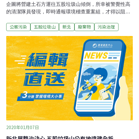
企圖將營建土石方運往五股垃圾山傾倒，所幸被警覺性高
的清潔隊員發現，即時通報環境稽查重案組，才得以阻止
不法。新北市政府去年聯合檢警調成立「新北環境稽查重
公害污染
五股垃圾山
新北
廢棄物
污染治理
案組」，當時就鎖定五股垃圾山為首要目標。新北市環保
局表示，經重案組盤查後發現，這起非法土石是源自台北
市北安路536巷一處營建工地。該營建工地未開立合法流
向文件，逕將剩餘土石方交給清運業者，並欲倒往五股垃
圾山。重案組當場先行以違反廢棄物清理法第9條規定予
以告發，將處新台幣30萬元以下罰鍰，並通報台北市環保
局，追究該工地責任。新北環局新聞稿指出，五股垃圾山
現階段正積極推動環境整頓，20日有清潔隊員巡查附近環
境整潔時，發現行跡可疑的砂石車，停靠於隱蔽處，接近
觀察後發現車斗後方路面有些許剩餘土石方，便通報重案
組及警局。
2020年01月07日
新北展整治決心 五股垃圾山公有地違建全拆