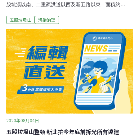
股坑溪以南、二重疏洪道以西及新五路以東，面積約
169.46公頃，持續強拆違章工廠及整建工作。工務局表
五股垃圾山
污染治理
示，自去年11月起優先針對「中興路以北」及「中興路以
南中央軸帶」公有地內的違規工廠占用、違法棄置物進行
整頓，並透過綠美化方式，重新將土地整理為景觀綠地及
興闢中央軸帶道路。共整建約1萬坪的國有土地，未來將
是周邊工廠的重要通路。其中，中央軸帶道路第三期工程
已完工啟用。
2020年08月04日
五股垃圾山整頓 新北拚今年底前拆光所有違建