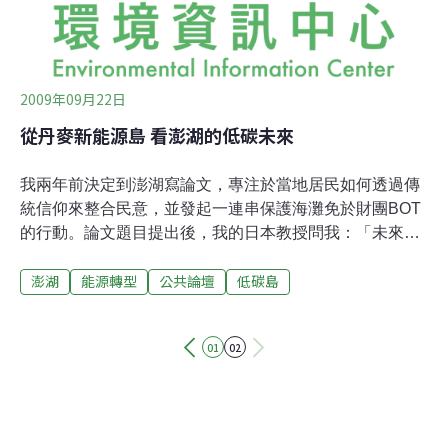
2.133平方公里，只要充飽可以來來回回跑
2009年09月22日
從丹麥新能源島 看澎湖的低碳未來
我兩年前決定到澎湖寫論文，專注於當地居民如何透過傳
統信仰來整合民意，並發起一連串保護海灘免於財團BOT
的行動。論文題目提出後，我的日本教授問我：「未來全
球暖化海平面上升，那個沙灘就淹掉了，現在到底要保護
澎湖
能源轉型
公共論壇
低碳島
什麼。」我雙手一攤搖搖頭，因為小島上的人民，又有幾
個聽過氣候變遷呢？兩年後，美麗海灘暫時擋掉了人工建
設破壞，接著果然換成全球暖化的議題爬上灘頭。原本毫
01
02
無規劃的島嶼，突然多了研究單位要來進行生態低碳社區
的調查，沒頭沒腦的問起村民對於低碳島的想法，然後就
要在每個鄉遴選一個示範點，要示範什麼也沒人知道。低
碳島規劃 落腳澎湖當大家還摸不著頭，什麼時候政府單位