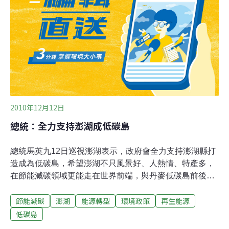
完成12個優先開發地區調查報告。未來澎湖風能開發公司
成立後，將逐年開發，發展目標為每年產量12億度電，以
每度台電價購2.61元，可創造31.32億元產值，扣除成本每
度1.72元，利潤可達10.08億元，商機相當龐大，同時經濟
部也保證台電海底電纜鋪設完成，收購澎湖風能發電電力
20年，釋出政策面利多消息。
2010年12月12日
總統：全力支持澎湖成低碳島
總統馬英九12日巡視澎湖表示，政府會全力支持澎湖縣打
造成為低碳島，希望澎湖不只風景好、人熱情、特產多，
在節能減碳領域更能走在世界前端，與丹麥低碳島前後呼
應。對風力發電，總統表示，經建會已核定海底電纜計
節能減碳
澎湖
能源轉型
環境政策
再生能源
畫，未來澎湖的風力發電若超過自身需求，將來可賣給台
電透過海底電纜輸送回台灣。中央政府會全力支持澎湖縣
低碳島
要打造成為低碳島的目標，希望澎湖不只風景好、人熱