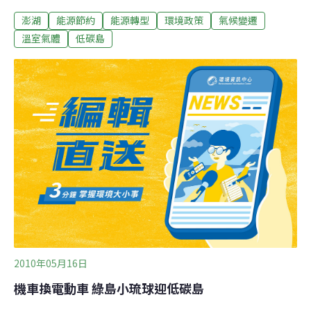
澎湖縣政府帶頭投資澎湖能源開發股份有限公司，計畫投
澎湖
能源節約
能源轉型
環境政策
氣候變遷
入1百億元，建置125MW風力發電廠。政府低碳島政策分
散在環保署、經濟部及交通部等三部會，尚未有任何一項
溫室氣體
低碳島
低碳島計畫經核定，各部會曾提出低碳島計畫，但都被經
建會打回票。澎湖與金門政府決定自己來，希望以綠色藍
圖招攬更多商機。目前澎湖總計有11座風場，均由縣府開
發為主，澎湖縣政府表示，每座風場會成立1家子公司，
由地主、鄉民與縣民持股，希望全民共享並用心經營，而
母公司澎能則是會持股這11家子公司。澎湖縣政府說，澎
能成立後，未來會逐步布建風力發電廠，但為了避免要經
過環評階段，每個風場裝置容量會在20MW以下，規劃總
裝置容量為125MW，並要求需在民109年前建置完成，推
估投入經費約100億元。
2010年05月16日
機車換電動車 綠島小琉球迎低碳島