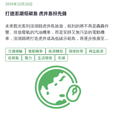
2009年10月26日
打造澎湖低碳島 虎井島扮先鋒
未來觀光客到澎湖縣虎井島旅遊，租到的將不再是轟轟作
響、排放廢氣的汽油機車，而是安靜又無污染的電動機
車，澎湖縣將打造虎井成為低碳示範島，再逐步推廣至全
縣。前行政院長劉兆玄7月18日在行政院宣布「低碳島」
交通運輸
電動機車
能源轉型
環境政策
再生能源
計畫，預定選定離島作為低碳示範島，工研院與經濟部能
源局隨即於7月24日至澎湖考察相關條件，並向澎湖縣政
低碳島
電力
生活環境
澎湖
府簡報「低碳島示範計畫初步構想」，與縣府官員交換意
見。9月26日澎湖博弈公投失敗後，縣長王乾發當天公開
表示，失去發展博弈機會的澎湖今後將朝向低碳島發展，
並結合觀光業。澎湖縣政府建設局長葉國清表示，縣府對
於打造澎湖縣成為低碳島已有全盤規畫，包括風力發電、
太陽能、綠建築、廢水回收、電動機車等；其中馬公市虎
井里居民配合電動機車的意願很高，縣府決定先從虎井開
始推廣，作為電動機車示範島，未來再推廣至全縣。電動
機車電力充足下可以連續騎40到50公里，虎井島面積只有