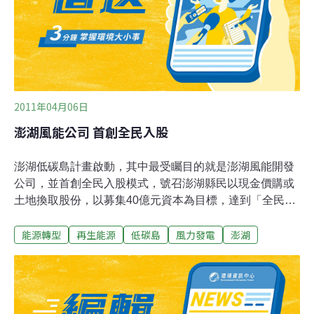
例如給予股份，因此比較複雜，不過這種作法，國際上已
頗為普遍。不過澎湖低碳島還是需要台灣本島電力支援。
施顏祥說明，澎湖夏天風力發電不夠，又是用電旺季，因
此要從台灣雲林口湖拉海底纜線送電到澎
2011年04月06日
澎湖風能公司 首創全民入股
澎湖低碳島計畫啟動，其中最受矚目的就是澎湖風能開發
公司，並首創全民入股模式，號召澎湖縣民以現金價購或
土地換取股份，以募集40億元資本為目標，達到「全民入
股、利益共享」的原則，也成為後王乾發主政時代施政的
能源轉型
再生能源
低碳島
風力發電
澎湖
主軸。依據澎湖縣政府規劃，澎湖風能開發公司除了政府
機構、財團投資外（不超過49％），其餘開放澎湖縣民公
開認股，並提出優惠方案，包括減半優惠購股、土地換取
股票等措施，吸引縣民踴躍加入風能公司行列，讓澎湖縣
民人人是老闆、年年有錢分，同時也早在民國94年，就已