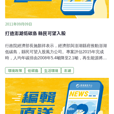
2011年09月09日
打造澎湖低碳島 縣民可望入股
行政院經濟部長施顏祥表示，經濟部與澎湖縣府推動澎湖
低碳島，縣民可望入股風力公司。專案評估2015年完成
時，人均年碳排由2008年5.4噸降至2.1噸，再生能源將占
能源需求56%。施顏祥說，關於低碳島的推動，各部會有
環境政策
低碳島
生活環境
澎湖
相關專案推動中，金門由環保署負責，澎湖由經濟部負
責，綠島、小琉球由交通部負責，各有特色；例如金門風
很強，以風力為主；綠島風沒有特別強，重點在於推廣電
動運輸，以配合觀光產業的推動。他說，此案目前的最大
問題是要成立民營的風力公司，希望讓縣民入股，但是縣
議會還沒通過，有一派聲音建議採BOT作業就好，由企業
來做，政府不要介入，認為如此比較有效果；不過現在已
變成全民入股，且裝有風力機的地區，要提供居民優惠，