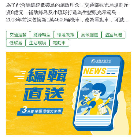
為了配合馬總統低碳島的施政理念，交通部觀光局規劃斥
資8億元，補助綠島及小琉球打造為生態觀光示範島，
2013年前汰舊換新1萬4600輛機車，改為電動車，可減少
2000公噸排碳量，相當於減碳1噸就要40萬元，且目前電
交通運輸
能源轉型
環境政策
氣候變遷
溫室氣體
動車還有爬坡力及電池續航力不足等問題待克服。經建會
在年初召開低碳城市會議，指示交通部負責「綠島、小琉
低碳島
生活環境
電動車
球生態觀光島」計畫，觀光局已擬定2010年到2013年的推
動策略。推動使用低碳交通工具是「綠島、小琉球生態觀
光島」計畫的重點之一，包括補貼汰換獎勵機制、輔導居
民及業者使用節能交通工具、設置公共充電設施及交通服
務系統、推動環島公車改置節能電動車等低速電動車輛行
駛道路的規範等。不過，觀光局技術組組長張錫聰坦言，
目前電動車及電池技術發展未臻成熟，經測試符合旅遊需
求電力的運具有限，且尚無完善充電基礎設施或電池抽換
產品，無法提供24小時市場運作所需的運行條件。