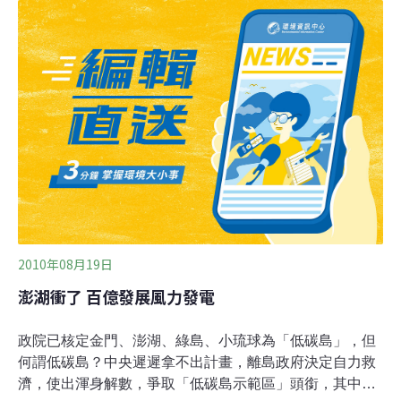
情、特產多，在節能減碳領域更能走在世界前端，與丹麥
低碳島前後呼應。
2010年08月19日
澎湖衝了 百億發展風力發電
政院已核定金門、澎湖、綠島、小琉球為「低碳島」，但
何謂低碳島？中央遲遲拿不出計畫，離島政府決定自力救
濟，使出渾身解數，爭取「低碳島示範區」頭銜，其中，