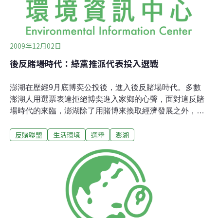
2009年12月02日
後反賭場時代：綠黨推派代表投入選戰
澎湖在歷經9月底博奕公投後，進入後反賭場時代。多數
澎湖人用選票表達拒絕博奕進入家鄉的心聲，面對這反賭
場時代的來臨，澎湖除了用賭博來換取經濟發展之外，是
不是有其它可能的發展方向呢？為了落實沒有賭場的家
反賭聯盟
生活環境
選舉
澎湖
園，澎湖縣反賭場聯盟召集人林長興，在綠黨徵召下，投
入了這次的澎湖縣議員的選戰中，將在第一選區馬公市與
另外14位候選人共同爭取11席的議員席次。綠黨是全球性
的政黨，其以環保、和平、社會正義為訴求，歐洲的綠黨
也是目前歐盟體制中議會的第四大黨。由於台灣的政治結
構發展成藍綠兩大黨對峙的局面，許多民眾對於政治議題
多持觀望的態度，面對民間環保人士參與民意代表選舉一
事，仍有所質疑。台灣綠黨表示，民間的力量除了透過社