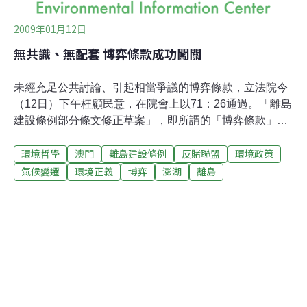
2009年01月12日
無共識、無配套 博弈條款成功闖關
未經充足公共討論、引起相當爭議的博弈條款，立法院今
（12日）下午枉顧民意，在院會上以71：26通過。「離島
建設條例部分條文修正草案」，即所謂的「博弈條款」，
引起不同宗教與社運團體同聲撻伐，包括天主教、基督
環境哲學
澳門
離島建設條例
反賭聯盟
環境政策
教、佛教界，及勞工、性別、環保、教育等團體。反睹聯
盟召集人釋昭慧指出，博弈條款僅圖利少數特定人士，卻
氣候變遷
環境正義
博弈
澎湖
離島
壓縮在地經濟、使周邊產業萎縮，她激動表示，「我們怎
麼忍心拚經濟拚成這樣」？天主教台灣區主教洪山川則指
出，在長期輔導許多因賭破碎的家庭後，也看到許多賭博
的後遺症，沒想到現在居然要合法化。博奕條款沒有永續
配套反賭聯盟全體成員今早由台大校友會館走到立法院大
門聚集，由釋昭慧帶領參與的比丘與比丘尼進行誦經，為
台灣祈福。民進黨立委田秋堇隨後指出，博弈條例在立法
過程中，缺乏政策辯論，也沒有配套措施。田秋堇強力批