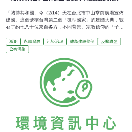
「賭博共和國」今（2/14）天在台北市中山堂前廣場宣佈
建國。這個號稱台灣第二個「微型國家」的建國大典，號
召了約七八十位來自各方，不同背景、宗教信仰的「子
民」共同與會，保持了幾天神祕的國王「馬英久」也在今
澎湖
永續發展
污染治理
離島建設條例
反賭聯盟
天現身，走過揮舞著「國旗」夾道歡迎的人群，正式登
基，在分封諸侯後，他登上中山堂二樓堡壘廳露台接受朝
公害污染
拜，並灑下大量的紙幣、賞賜臣民。 說是「微型國家」，
這個「共和國」不但有國王，而且建國大典大氣得不得
了，中山堂是清代的「台灣布政使司衙門」原址，是台灣
最高的權力中心，1895年，「台灣民主國」在此宣佈建
國，之後日本「始政式」在此舉行，近衛師團長北白川宮
親臨閱兵；1945年，日本太平洋戰區受降典禮也在這裡，
行政長官陳儀代表中華民國受降。 奇怪的是，對於這一群
喪心病狂的「賭獨份子」，到目前為止，中華民國政府並
沒有任何的評論，甚至在「建國大典」上，連警察都看不
到… 1945年日本受降典禮。 200