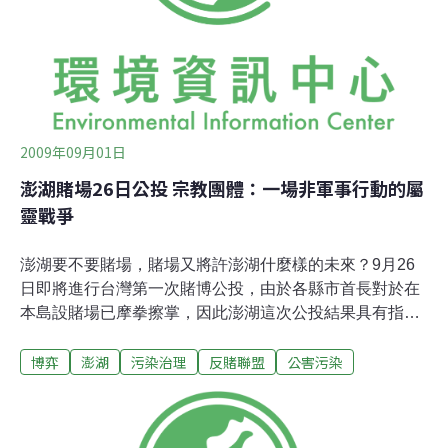
團的方式來凝聚之外，在政治領域也應該取得應有的位置
和代表，才能對政策有所影響。由於公投法第33條規定，
同一項提案在投票結果公佈後三年內都不得重行提出，因
此，贊成澎湖縣發展博奕的陣營，包含現任澎湖縣縣
2009年09月01日
澎湖賭場26日公投 宗教團體：一場非軍事行動的屬
靈戰爭
澎湖要不要賭場，賭場又將許澎湖什麼樣的未來？9月26
日即將進行台灣第一次賭博公投，由於各縣市首長對於在
本島設賭場已摩拳擦掌，因此澎湖這次公投結果具有指標
性意義。這次公投不只是澎湖人的事，且攸關台灣人民純
博弈
澎湖
污染治理
反賭聯盟
公害污染
樸、反賭的價值觀是否一夕被顛覆。就像宗教領袖說的：
「這場公投，是一場非軍事行動的屬靈之戰」。昨(8月31
日)包括導演侯孝賢、前立委王榮璋、三大宗教界領袖、民
間團體共同舉行「反賭誓師大會」，譴責今年1月12日通