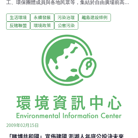
工、環保團體成員與各地民眾等，集結於自由廣場前高舉
口號標語，一路遊行至凱達格蘭大道後，以罕見「倒著
生活環境
永續發展
污染治理
離島建設條例
走」的方式向政府喊話，諷諭博弈條款是開政策倒車，創
下遊行使上先例。遊行民眾高舉標語，內容包括「反對賭
反賭聯盟
環境政策
公害污染
博除罪化，給子孫美好生活環境」、「你若賭、賭、賭，
家就塗、塗、塗」等，強調政府不可枉顧民意、貿然推動
博弈條款。而台灣各界宗教領袖，包含天主教、基督教、
佛教與一貫道等，均強烈表示反賭的立場；另外還有多個
環保團體、婦女團體以及勞工團體參與遊行，呼籲政府需
要「公開辯論」與「全民公投」，以尋求社會共識。在總
統府前，2月14日情人節當天宣佈成立的微型國家的「賭
博共和國」國王，也帶著諸侯來到現場，上演一場諸侯分
贓賭博利益，卻引來黑金、槍擊案件頻演的戲碼，諷刺只
顧金錢收益不顧社會問題的政治人物。
2009年02月15日
「賭博共和國」宣佈建國 澎湖人年底公投決未來