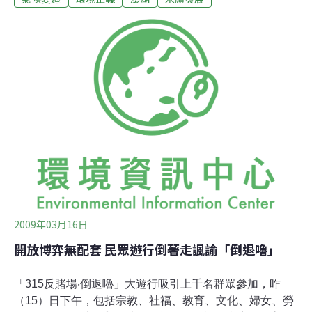
來始終期盼「觀光賭場」能讓澎湖翻身，徹底改變澎湖的
命運。觀光賭場真的能為澎湖創造錢景嗎？而快樂的澎湖
人，會不會從此失去美好的澎湖灣？今年1月12日，立法
院通過離島建設條例中賭博除罪化的條文，正式開啟了澎
湖發展博弈產業的大門……長久以來，強勁的東北季風，
是澎湖觀光旅遊的罩門。季風時期百業蕭條，全澎湖都陷
入冬眠蟄伏期。許多澎湖人相信，開放博弈特區，可以突
破澎湖氣候條件的限制，帶動秋冬季節的觀光人潮。500
萬個觀光客、一萬個就業機會、22億的地方分配稅收，是
澎湖縣政府在博弈說帖中，向縣民許下的美好未來。
2009年03月16日
開放博弈無配套 民眾遊行倒著走諷諭「倒退嚕」
「315反賭場‧倒退嚕」大遊行吸引上千名群眾參加，昨
（15）日下午，包括宗教、社福、教育、文化、婦女、勞