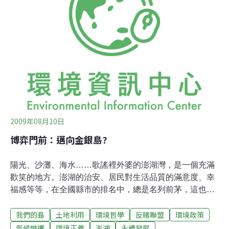
過的「離島建設條例」第10-2條，排除原公投法「投票權
人總數應二分之一以上」的規定。在沒有投票人數限制
下，這項公投極易過關，即使只有3個人去投票，只要其
中2人投下同意票，就可設賭場。民間團體表示，這項立
法抵觸公投母法，要求大法官應釋憲。澎湖設賭場每年可
引進500萬觀光客？東華大學觀光暨遊憩管理研究所教授
葉智魁表示，「沒有任何配套，沒有經過政策辯論，請問
人民究竟要投什麼？」 他說，這次公投
2009年08月10日
博弈門前：邁向金銀島?
陽光、沙灘、海水……歌謠裡外婆的澎湖灣，是一個充滿
歡笑的地方。澎湖的治安、居民對生活品質的滿意度、幸
福感等等，在全國縣市的排名中，總是名列前茅，這也是
澎湖人最感驕傲的地方……如果財富是以快樂來計算，這
我們的島
土地利用
環境哲學
反賭聯盟
環境政策
裡是個富足的地方。但矛盾的是，地方政府雖然以創造
「快樂所得」為目標，卻始終擺脫不了貧窮的意識，多年
氣候變遷
環境正義
澎湖
永續發展