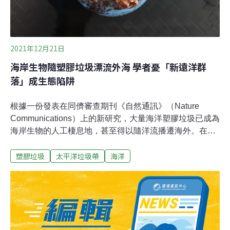
2021年12月21日
海岸生物隨塑膠垃圾漂流外海 學者憂「新遠洋群
落」成生態陷阱
根據一份發表在同儕審查期刊《自然通訊》（Nature
Communications）上的新研究，大量海洋塑膠垃圾已成為
海岸生物的人工棲息地，甚至得以隨洋流播遷海外。在塑
膠垃圾上茁壯 海岸生物發展出「新遠洋群落」研究作者們
塑膠垃圾
太平洋垃圾帶
海洋
觀察漂浮的寶特瓶、舊牙刷和糾結的漁網，發現海岸生物
可能正在演變，更能適應塑膠上的生活。十年前，海洋研
究人員認為，海岸生物只適合在隱蔽性高的海岸線生活，
無法穿越開闊的大片海洋。然而，日本2011年的海嘯將大
約300種亞洲海岸生物，隨耐用且能漂浮的塑膠垃圾送到
北美海岸，推翻了這個說法。現在，研究人員用一個新術
語「新遠洋群落」（neopelagic communities）描述海