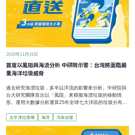
葵、陽遂足、蝦、藤壺等此類生物，牠們在龐大的太平洋
垃圾帶的塑膠垃圾上茁壯成長，並隨洋流漂流到任何地方
沖上岸。
2020年11月16日
首度以風阻與海流分析 中研院示警：台灣將面臨嚴
重海洋垃圾威脅
過去研究海漂垃圾，多半以洋流的影響來分析。中研院與
台大研究團隊首次以「風阻」來模擬海漂垃圾的移動情
形。運用大數據分析運算25年全球七大洋區的垃圾分布後
發現，風阻效應和海流都會影響海洋垃圾分布。此論文上
太平洋垃圾帶
海洋
污染治理
月登上國際期刊。根據研究，海洋垃圾從亞熱帶逐漸轉到
過去被忽略的熱帶和極區，並從太平洋東岸轉到西岸，將
對台灣危害巨大；這些海域海洋生物多，若遭垃圾污染，