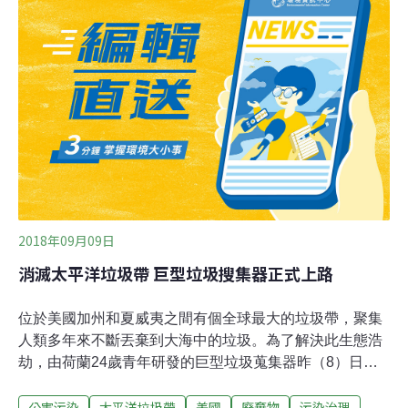
更可能會透過食物鏈、回到人類身上。進行海洋物理分析
的辛宜佳表示，風阻效應是將海洋垃圾推送到岸上和沿岸
的重要因素。在大洋區域被丟棄的海洋垃圾中，中、高風
阻海漂物易隨風漂移，主要累積在熱帶海域與極區海域；
低風阻垃圾，主要累積副熱帶海域，沿岸垃圾則不易受風
阻效應影響，無論風阻大小皆均勻的分布於全球海域，顯
示海洋垃圾的全球性威脅。
2018年09月09日
消滅太平洋垃圾帶 巨型垃圾搜集器正式上路
位於美國加州和夏威夷之間有個全球最大的垃圾帶，聚集
人類多年來不斷丟棄到大海中的垃圾。為了解決此生態浩
劫，由荷蘭24歲青年研發的巨型垃圾蒐集器昨（8）日正
式上場，將沿路「撿回」垃圾，還給大海一個乾淨空間。
公害污染
太平洋垃圾帶
美國
廢棄物
污染治理
這個長約600公尺的巨大垃圾搜集器周六從舊金山港口出