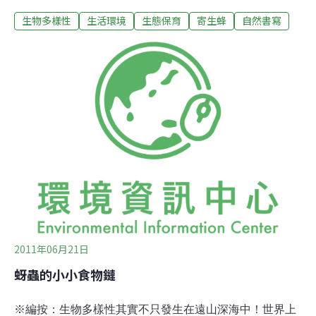
展，打算移植到更大的盆栽。移植的過程當中意外地發現
生物多樣性
生活環境
生態保育
寄生蜂
自然書寫
在葉片上總共有7隻大小不一的毛毛蟲。興奮跟好奇心的
驅使下同時配合自然課程的教學活動，便將毛毛蟲放入飼
養箱飼養並觀察記錄。在與「走入昆蟲世界」下集（張永
仁，1995）及嘎嘎昆蟲網（http://gaga.jes.mlc.edu.tw/）
的資料比對下，毛毛蟲應該是青帶鳳蝶（Graphium
sarpedon connectens）的幼蟲。不過，在我女兒的眼裡
可不這麼叫的，牠們叫做「 小北比」，還分別取了不同的
名字。總之，這群小北比可愛的模樣，很快地就成為她們
班上的偶像明星。有人苦苦要求女兒分一隻給她照顧。然
而，女兒很嚴肅地回答說：「我正在認真地觀察每隻小寶
貝的生長過程並做筆記，所以每一隻都很重要，
2011年06月21日
蚜蟲的小小食物鏈
※編按：生物多樣性其實不只發生在遠山深海中！世界上