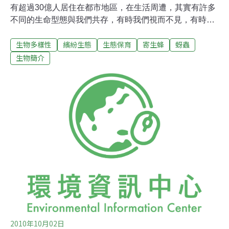
有超過30億人居住在都市地區，在生活周遭，其實有許多
不同的生命型態與我們共存，有時我們視而不見，有時我
們將其視為不共戴天之敵。然而，這些看似微不足道的小
生物多樣性
繽紛生態
生態保育
寄生蜂
蚜蟲
東西，都在大自然的生態系裡佔有一席之地，各有其角
色、功能，若是細細觀察，也能發現宇宙共通的道理或法
生物簡介
則。自本週起，生物簡介專欄將帶您從不同角度，重新認
識幾種生活中常見的昆蟲，或能領略「一沙一世界，一花
一天堂」之趣味，敬請期待！在天氣涼爽的時節，隨手栽
種的盆栽，特別容易遭到蚜蟲大軍的突襲。居家窗台前的
花卉，例如百合、菊花等，多少都可能出現牠們的身影。
是否曾在植物葉片、嫩芽上，看過這些聚集在一起、一粒
粒的小小生物呢？可別把這些小傢伙誤認為是蟲卵了，牠
們可是有六隻腳、活生生的昆蟲。蚜蟲也常會現身在農田
裡。特別是在蔬菜、果樹上，要見到牠們相當容易。蚜蟲
不但生長期短、產量也大。以植物汁液為食的牠們，雖然
2010年10月02日