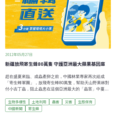
1作者；「國家地理雜誌」等知名科普期刊也隨後報導。
施圓通指出，豆娘和蜻蜓都屬於蜻蛉目，百年來，科學家
假設，可能有寄生蜂攀附在豆娘身上，跟著到水面的落葉
上產卵，形成「移動共生」，但一直沒被證實。施圓通表
示，系上的研究團隊近年來與大英自然歷史博物館合作研
究小蜂的分類，經博物館協助鑑定，確認台大團隊發現全
球新物種，這也是亞洲
2012年05月27日
新疆放飛寄生蜂80萬隻 守護亞洲最大蘋果基因庫
趕在盛夏來臨、成蟲產卵之前，中國林業專家再次組成
「寄生蜂軍團」，放飛寄生蜂80萬隻，幫助天山野果林對
付小吉丁蟲，阻止蟲患在這個亞洲最大的「蟲害」中蔓
延。(小吉丁蟲寄生在果樹的枝幹或者皮層裡，不斷蛀食，
生物多樣性
土地利用
蟲害
災害
生態保育
造成果樹皮層乾裂，造成枝葉枯死，嚴重的造成整株樹木
死亡。)據新疆伊犁哈薩克自治州林業局調查，自上世紀九
中國新聞
寄生蜂
十年代發現小吉丁蟲以來，伊黎河穀患蟲害的野果林已超