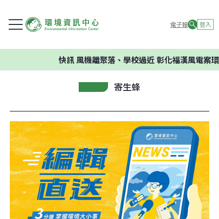
電子報
登入
快訊
風機離聚落、學校過近 彰化福漢風電案環委
寄生蜂