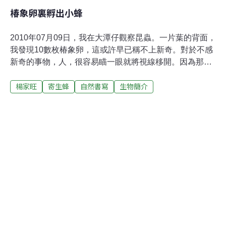
椿象卵裏孵出小蜂
2010年07月09日，我在大潭仔觀察昆蟲。一片葉的背面，
我發現10數枚椿象卵，這或許早已稱不上新奇。對於不感
新奇的事物，人，很容易瞄一眼就將視線移開。因為那是
過往已熟悉的事物，好像一切早都了然於心，再多看一
楊家旺
寄生蜂
自然書寫
生物簡介
眼，也不會有什麼新發現似的。但，我知道這不是昆蟲觀
察家應有的態度。對於自然界任何微小生物的隨意放過，
不是昆蟲觀察家應有的態度。當這一心念閃過時，我將原
已放手的葉片重新拾起，細瞧葉背上這一群椿象卵。這些
直徑約只2mm的卵粒，多數已破裂，椿象早已孵化離開。
不過其中一枚椿象卵殼上，有一小小黑黑的不知什麼，我
覺得有必要搞清楚。於是持起相機，對焦，按下快門，檢
視照片，放大，再放大，喔～差點錯過了，原來是一隻小
小黑黑的卵寄生蜂正欲破殼而出。是的，想當一位昆蟲觀
察家，不隨意放過任何微小之處，顯然是必須時刻牢記於
心的。我檢視其他每一枚卵，很可能，都被寄生了。印象
裏，如果是椿象孵化後的卵殼，每一枚都是純