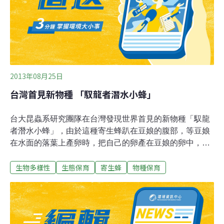
的植物保護劑蘇力菌。
2013年08月25日
台灣首見新物種 「馭龍者潛水小蜂」
台大昆蟲系研究團隊在台灣發現世界首見的新物種「馭龍
者潛水小蜂」，由於這種寄生蜂趴在豆娘的腹部，等豆娘
在水面的落葉上產卵時，把自己的卵產在豆娘的卵中，藉
此寄生繁衍，就像騎士一樣駕馭著飛龍，因此中文命名為
生物多樣性
生態保育
寄生蜂
物種保育
「馭龍者潛水小蜂」（Hydrophylita emporos）。台大昆
蟲系教授柯俊成說，這項發現也同時破解百年來的昆蟲學
疑惑，首次證實豆娘這類蜻蛉目昆蟲和小蜂有「移動共生
行為」。這項發現2013年7月底發表在國際生物學期刊
「PloS One」，台大昆蟲所博士生施圓通居首功，掛名第