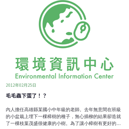
過5.4萬畝，並仍在蔓延。光在新源縣境內，今年就有4成
野果林遭遇蟲啃出現大面積枯萎，部分山坡因失去綠色的
掩映，變成了禿嶺。位於天山腹地的野果林總面積達14.4
萬畝，是目前亞洲面積最大的野生果林, 主要分佈在伊黎河
穀的新源縣、鞏留縣境內。這裡擁有眾多野生蘋果、核
桃、杏、李等品種，被國內外林業專家譽為世界最大的野
生蘋果基因庫之一。王智勇說，寄生蜂放飛已持續3年，
但仍處於實驗階段。由於野果林東西綿延150多公里，蟲
害發生特點的差異較大，危害程度也不同
2012年02月25日
毛毛蟲下蛋了！？
內人擔任高雄縣某國小中年級的老師。去年無意間在班級
的小盆栽上埋下一棵樟樹的種子，無心插柳的結果卻造就
了一棵枝葉茂盛很健康的小樹。為了讓小樟樹有更好的發