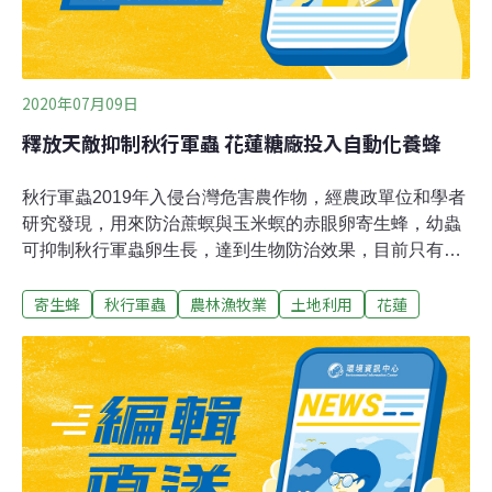
2020年07月09日
釋放天敵抑制秋行軍蟲 花蓮糖廠投入自動化養蜂
秋行軍蟲2019年入侵台灣危害農作物，經農政單位和學者
研究發現，用來防治蔗螟與玉米螟的赤眼卵寄生蜂，幼蟲
可抑制秋行軍蟲卵生長，達到生物防治效果，目前只有花
蓮糖廠生產。不過養蜂過程耗時和人力，花蓮農改場與文
寄生蜂
秋行軍蟲
農林漁牧業
土地利用
花蓮
化大學合作開發自動化機械。花蓮農改場副研究員張光華
表示，糖廠每年生產寄生卵蜂片可達20萬片，但需要另大
量飼養外米綴蛾（代用寄主）做為種卵，過程耗時費力。
為改善缺工問題，農改場與文化大學合作，開發生產赤眼
卵寄生蜂所需的自動化機械，增加生產效率。花蓮農改場
表示，寄生蜂已投入大量生產階段，目前也研發各種防治
方式，發生疫情田區由政府補助化學藥劑控制疫情，有機
或友善種植玉米農戶藥劑，則多使用較安全無殘毒又環保