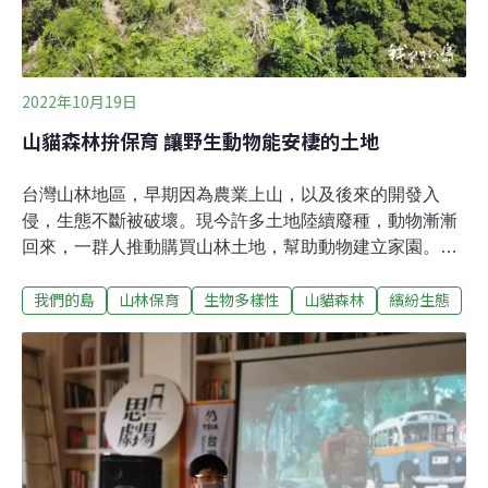
畫的協力夥伴？台灣民間自行出資做保育的行動，越來越
多。阿里磅農場交付環境信託是一種模式，不過有些法規
上的限制，有點麻煩。以新北市石
2022年10月19日
山貓森林拚保育 讓野生動物能安棲的土地
台灣山林地區，早期因為農業上山，以及後來的開發入
侵，生態不斷被破壞。現今許多土地陸續廢種，動物漸漸
回來，一群人推動購買山林土地，幫助動物建立家園。苗
栗頭屋山區，吳金樹持續推動山貓森林計畫，一群人合力
我們的島
山林保育
生物多樣性
山貓森林
繽紛生態
賣下位在枋寮坑土地，希望守護台灣的山林環境。這片林
地過去曾計畫開發高爾夫球場，他們刻意在區域內購地，
當起阻擋開發的釘子戶。一起進入山貓森林 感受綠色魔法
的威力為了讓參加購地的山貓社友，瞭解這裡的環境，他
們舉辦山貓森林野調營，並邀請動物專家吳海音教授，前
來看看這片丘陵土地的生態。進入基地必須經過一條農
路，道路破碎難行，但是刻意不修，讓獵人與閒雜人士難
以進入。