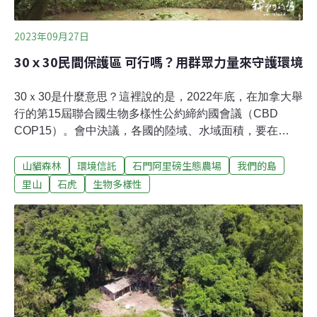
2023年09月27日
30ｘ30民間保護區 可行嗎？用群眾力量來守護環境
30ｘ30是什麼意思？這裡說的是，2022年底，在加拿大舉
行的第15屆聯合國生物多樣性公約締約國會議（CBD
COP15）。會中決議，各國的陸域、水域面積，要在
2030年，至少各達到30%，被有效保護與管理。包含了各
山貓森林
環境信託
石門阿里磅生態農場
我們的島
國的法定保護區。台灣不是締約國，不過在保育目標下，
各種形式的法定保護區，以及保安林地等都包括在內的
里山
石虎
生物多樣性
話，陸域保育面積已經超過30%的低標。數字雖然可以達
標，但是，保育的壓力還在。目前台灣中高海拔的森林生
態系統，已經有國家公園等系統保護。然而以農業生態為
主的淺山地帶，一直都有開發壓力。農業部林業保育署，
從2018年開始推動「國土綠網計畫」，希望兼顧淺山地帶
的居民生計與生態保育，但這裡有很多的私人土地，很多
挑戰。那麼，民間自己做的保護區，能不能是國土綠網計