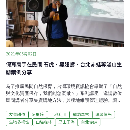
2021年06月02日
保育高手在民間 石虎、黑翅鳶、台北赤蛙等淺山生
態案例分享
為了推廣民間自然保育，台灣環境資訊協會舉辦了「自然
與文化資產保存，我們能怎麼做？」系列講座，邀請數位
民間講者分享集資購地方法，與棲地維護管理經驗。讓與
會民眾更加了解台灣環境信託的集資購地行動。建立「台
友善耕作
阿里磅
土地利用
龍貓森林
環境信託
灣版龍貓森林」 山貓森林集資購地許生物一個永遠的家台
灣環境資訊協會舉辦的「自然與文化資產保存，我們能怎
生物多樣性
山貓森林
里山里海
台北赤蛙
麼做？」系列講座，首場在3月7 日迪化街思劇場舉辦，以