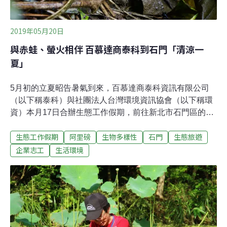
2019年05月20日
與赤蛙、螢火相伴 百慕達商泰科到石門「清涼一
夏」
5月初的立夏昭告暑氣到來，百慕達商泰科資訊有限公司
（以下稱泰科）與社團法人台灣環境資訊協會（以下稱環
資）本月17日合辦生態工作假期，前往新北市石門區的阿
里磅農場進行志工服務，並藉由生態導覽認識當地豐富的
生態工作假期
阿里磅
生物多樣性
石門
生態旅遊
自然環境。活動一早便是滂沱大雨，所幸志工們抵達時，
只剩雨過的夏日午後，沒有烈日曝曬而有涼風徐徐，想必
企業志工
生活環境
是志工們的熱情，連梅雨都不捨阻攔吧。手除外來種，只
為護棲地夏日炎炎汗黏黏，這季節要說最舒服的事情，無
非是下水遊玩。本次志工服務正是安排了下水活動，順便
讓大家消除暑氣。這次工作內容主要是協助阿里磅農場清
除園區內生態池裡過度生長的植物。生態池邊緣遍佈著台
灣原生種的李氏禾（Leersia hexandra Sw.），池裡還滿