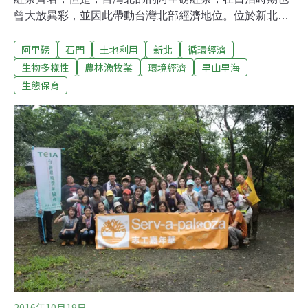
曾大放異彩，並因此帶動台灣北部經濟地位。位於新北市
石門區的阿里磅農場，場主王德昌實踐「里山倡議」精
阿里磅
石門
土地利用
新北
循環經濟
神，以過去粗放的生態農法種回「阿里磅紅茶」的光輝，
帶動區域經濟，讓人才回流。恢復阿里磅紅茶光輝 帶動區
生物多樣性
農林漁牧業
環境經濟
里山里海
域經濟為了恢復三芝石門一帶紅茶產業的光輝，阿里磅農
生態保育
場這幾年致力推廣恢復傳統粗放、不用肥料，接近自然農
法的茶葉種植，並維繫依傍著里山地景生存的台北赤蛙，
期能恢復過去峽谷式石砌水梯田的生態生產地景。1878年
淡水海關報告曾記載：「15年以前，大稻埕四周的山坡
上，幾乎看不到一棵茶樹。現在這些山坡上都種滿了茶
樹，直至番界。……茶樹的種植也南拓至北緯24度，幾達
台灣中部。」台灣北部山區具有適合種茶的氣候條件，晚
清時期烏龍茶製茶技術盛極一時，主要銷往日本、中國；
茶的外銷贏過糖，因此奠定北部成為經濟中心的地位
2016年10月19日