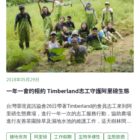
北赤蛙僅存的零星棲地之一。友信志工團隊包含總裁及副
總裁賢伉儷在內，一行人共有35位同仁加入，由農場經營
者王德昌及王素珍二位老師簡短介紹了園區之後，即展開
今天的志工服務。跟著青蛙跳進荷花池 維持水池生態平衡
第一組負責移除外來種植物的濕地組志工率先換上青蛙
裝，扛著耙子，帶著鐮刀，一個挨著一個走進水深及腰的
荷花池。才剛踩在泥濘柔軟的土裡，就有夥伴卡在泥中
「難以自拔」，幸而有經驗的人傳授以謙卑跪姿增加接觸
表面積才得爬出，沒有愈陷愈深。上工前，志工們已向
2018年05月29日
一年一會的相約 Timberland志工守護阿里磅生態
台灣環境資訊協會26日帶著Timberland的會員志工來到阿
里磅生態農場，進行一年一次的志工服務行動，協助農場
進行友善茶園除草及濕地水池的維護工作，這天樹林間吹
拂的徐徐微風及阿里磅溪的潺潺流水，為志工在炎熱的暑
棲地保育
阿里磅
工作假期
生物多樣性
生態旅遊
氣中增添了一股沁涼。一早抵達農場，志工們便精神抖擻