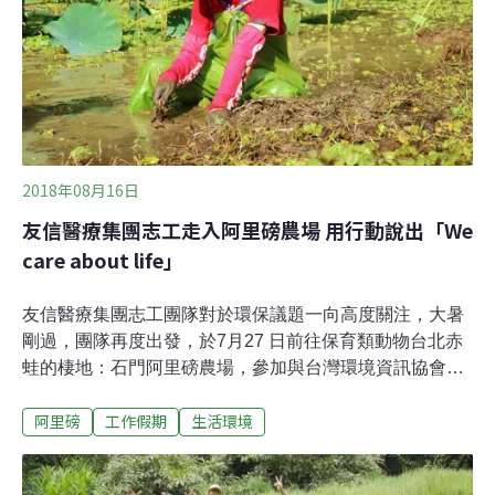
是溢出的外來種水芙蓉（Pistia stratiotes L.）以及人厭槐
葉蘋（Salvinia molesta D. S. Mitch.），這兩種水生植物
最初都是作為園藝植物引
2018年08月16日
友信醫療集團志工走入阿里磅農場 用行動說出「We
care about life」
友信醫療集團志工團隊對於環保議題一向高度關注，大暑
剛過，團隊再度出發，於7月27 日前往保育類動物台北赤
蛙的棲地：石門阿里磅農場，參加與台灣環境資訊協會合
辦的生態工作假期，用實際行動支持里山倡議。石門阿里
阿里磅
工作假期
生活環境
磅農場位於新北石門鄉，佔地十餘公頃，秉持「自然復
育、低度開發」的原則，園區維持自然原始的風貌，孕育
了多樣活潑的動植物，也是瀕臨滅絕危機的保育類動物台