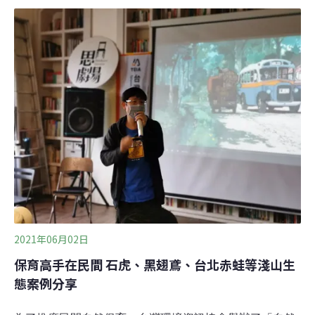
自然保育署宜蘭分署、自然保育與環境資訊基金會（自然
環資）與阿里磅生態休閒農場簽署「阿里磅生態休閒農場
營造野生動物友善棲地」合作意向書。簽署現場，台北市
立動物園野放500隻台北赤蛙，期望牠們在此自力更生、
建立族群。公私協力 保育台北赤蛙棲地阿里磅生態休閒農
場因低度開發的經營策略，曾為新北市台北赤蛙族群密度
最高的地點，深具保育價值。合作意向書旨在為珍稀野生
動物保留一艘方舟，共同守護原生物種棲地。林保署宜蘭
分署長蕭崇仁肯定阿里磅農場的經營策略，得以保留這塊
珍貴的野生物棲地；也感謝自然環資團隊在此地紮根、經
營管理，維持這個方舟。「雖然陳瑞賓董事長提醒
2021年06月02日
保育高手在民間 石虎、黑翅鳶、台北赤蛙等淺山生
態案例分享