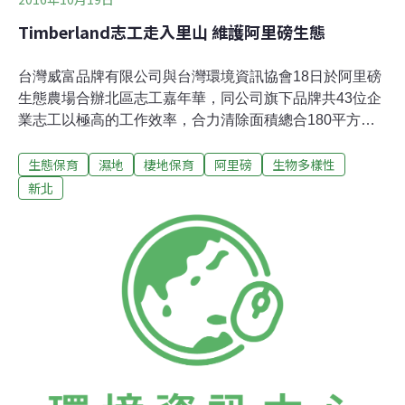
Timberland志工走入里山 維護阿里磅生態
台灣威富品牌有限公司與台灣環境資訊協會18日於阿里磅
生態農場合辦北區志工嘉年華，同公司旗下品牌共43位企
業志工以極高的工作效率，合力清除面積總合180平方公
尺人工水池中的象耳澤瀉、三儉草、水蘊草、銅錢草等水
生態保育
濕地
棲地保育
阿里磅
生物多樣性
生植物，將使濕地陸域化的李氏禾清除，騰出60平方公尺
的濕地空間，並拔除約600平方公尺梯田雜草，種下台灣
新北
野百合種子，期待明年春暖花開的景致。阿里磅生態農場
在1997年，由60個家庭集資買下，希望能保留一片自然環
境給下一代。這裡擁有來自大屯山系的良好水質，人為干
擾少，加上不同的棲地樣態，孕育了相當豐富的生物相。
搓揉出大菁的藍綠汁液、嗅著魚腥草的腥味、品嚐月桃果
實當作口腔清新劑…...，志工們跟著導覽講師認識步道周
圍的各種動植物，留下了深刻的印象。在高度都市化的現
今，有八成的孩子住在都市裡，沒有太多機會接觸大自
然，志工陳怡軒即表示這趟旅程讓她深深感受到保育生態
環境的重要。除了園區導覽，工作服