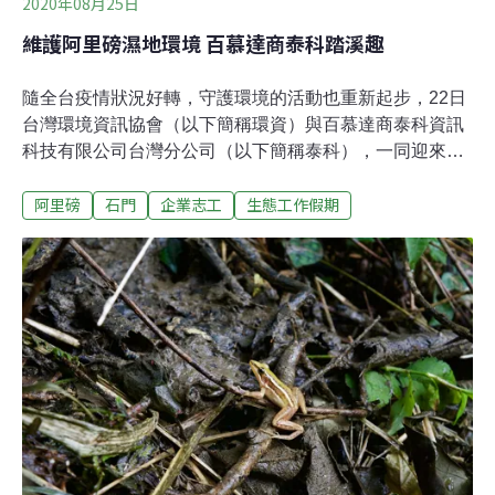
2020年08月25日
維護阿里磅濕地環境 百慕達商泰科踏溪趣
隨全台疫情狀況好轉，守護環境的活動也重新起步，22日
台灣環境資訊協會（以下簡稱環資）與百慕達商泰科資訊
科技有限公司台灣分公司（以下簡稱泰科），一同迎來本
年度阿里磅生態農場的第一場企業志工生態工作假期。阿
阿里磅
石門
企業志工
生態工作假期
里磅生態農場是由負責人王德昌，於民國 86 年號召親友
集資買下，以「定存大自然」為口號，期許為後代保留下
一片能「連本帶利」交還的美好環境。阿里磅生態農場擁
有多樣化的環境，農場內的濕地更是許多生物如青蛙、蜻
蜓等的重要棲息地。本次的活動目標，是清除遍佈濕地的
外來種，水芙蓉（Pistia stratiotes L.）及人厭槐葉蘋
（Salvinia molesta D. S. Mitch.）。所謂外來種，是指不
論有意或無意，因人為因素而出在非原生地的生物。水芙
蓉與人厭槐葉萍早期做為園藝植物引入，但卻因疏於管
理，而導致最終遍佈於全台的野外環境中難以根除。外來
種的存在會影響棲地內原有生態，也會壓迫其他原