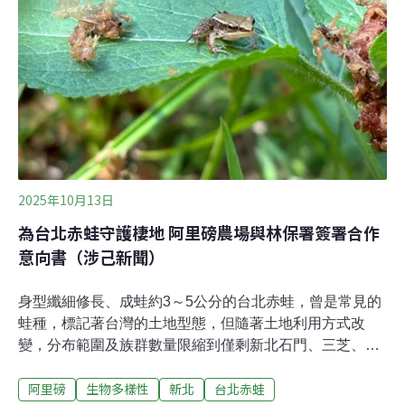
日中，用手觸摸那冰涼的山泉水，總能瞬間消除環境帶來
的悶熱與不適，有些登山客也會順手將攜帶的毛巾打濕，
當作健行時舒緩身心的清涼劑。仔細觀察沉積在角落的綠
葉，那些是這週剛被雨水打落的新鮮葉片，枯黃的則是上
方樹木落下的落葉，還堆積著樹枝和果實。在這當中，常
能看見小小的蝦子在其中穿梭移動，那是喜歡居住在冰涼
2025年10月13日
為台北赤蛙守護棲地 阿里磅農場與林保署簽署合作
意向書（涉己新聞）
身型纖細修長、成蛙約3～5公分的台北赤蛙，曾是常見的
蛙種，標記著台灣的土地型態，但隨著土地利用方式改
變，分布範圍及族群數量限縮到僅剩新北石門、三芝、桃
園楊梅幾個棲地。如何在這些僅剩的棲地，將過去常見的
阿里磅
生物多樣性
新北
台北赤蛙
蛙類召喚回來、恢復族群？本（10）月初，農業部林業及