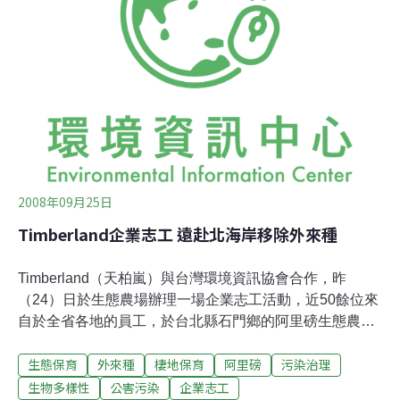
的生態環境，但中國NGO也好奇阿里磅未來的管理方向，
上海綠洲生態保護交流中心主任李冰提問，農場該如何進
行有效的經營管理?如考慮未來穩定的發展是否考慮和政
府合作?王德昌表示，農場採取的是自助效益的經營方
式，也就是運用自身的力量購入這塊棲地進行保育和教育
活動，不依靠政府的輔助及合作，因農場的自主自
2008年09月25日
Timberland企業志工 遠赴北海岸移除外來種
Timberland（天柏嵐）與台灣環境資訊協會合作，昨
（24）日於生態農場辦理一場企業志工活動，近50餘位來
自於全省各地的員工，於台北縣石門鄉的阿里磅生態農場
移除外來種。在實踐企業社會責任的同時，企業員工經由
生態保育
外來種
棲地保育
阿里磅
污染治理
親手施作的體驗，對生態保護有更深層的體悟。
Timberland總經理吳美君指出，該公司鼓勵志工服務，提
生物多樣性
公害污染
企業志工