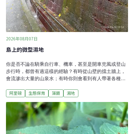
2026年08月07日
島上的微型濕地
你是否不論在騎乘自行車、機車，甚至是開車兜風或登山
步行時，都曾有過這樣的經驗？有時從山壁的擋土牆上，
會流滲出大量的山泉水；有時你則會看到有人帶著各種儲
水桶，特地來裝山泉水帶回家泡茶，甚至是直接在現場洗
阿里磅
生態保育
藻類
濕地
車。這樣的環境，其實就是陸上濕地型態的其中一種「滲
水山澗」。它可能來自岩壁的縫隙，也可能來自附近支流
山溝的兩側，無論如何，這樣的環境總能為安靜的產業道
路，帶來一絲活潑且充滿生機的氣息。滲水山澗：產業道
路旁的微型濕地樂園清涼的滲水山壁，同時也是生態樂園
這一型態的濕地，多數分布在森林道路的兩側。在炎炎夏