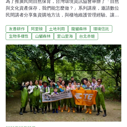
為了推廣民間自然保育，台灣環境資訊協會舉辦了「自然
與文化資產保存，我們能怎麼做？」系列講座，邀請數位
民間講者分享集資購地方法，與棲地維護管理經驗。讓與
會民眾更加了解台灣環境信託的集資購地行動。建立「台
友善耕作
阿里磅
土地利用
龍貓森林
環境信託
灣版龍貓森林」 山貓森林集資購地許生物一個永遠的家台
灣環境資訊協會舉辦的「自然與文化資產保存，我們能怎
生物多樣性
山貓森林
里山里海
台北赤蛙
麼做？」系列講座，首場在3月7 日迪化街思劇場舉辦，以
「集資購地的威力！三個案例告訴你民間行動力」為題，
請來三位講者，分別是山貓森林購地行動發起人吳金樹；
定存大自然——阿里磅生態農場發起人王德昌；里山基金
會籌備處發起人李璟泓。吳金樹表示，台灣30年前的鄉道
景象與宮崎駿電影《龍貓》中，1958年的電影場景十分相
似，「畫面中公車、三輪貨車行駛在泥土地上，路旁有水
圳，伴隨著綠草如茵、黃花盛開。」吳金樹也說，兩年前
到日本見學，途經靜岡田野，當地地景仍然維繫在《龍
貓》時代的1958年，幾乎沒什麼變化。反