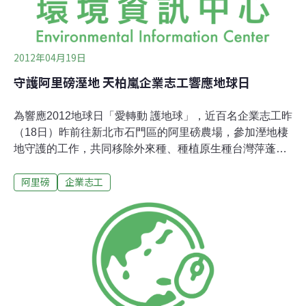
2012年04月19日
守護阿里磅溼地 天柏嵐企業志工響應地球日
為響應2012地球日「愛轉動 護地球」，近百名企業志工昨
（18日）昨前往新北市石門區的阿里磅農場，參加溼地棲
地守護的工作，共同移除外來種、種植原生種台灣萍蓬
草，並進行生態調查。志工們積極參與，其中來自高雄的
阿里磅
企業志工
志工黃雅華表示，「希望還能幫忙為大自然做更多事」！
台灣天柏嵐公司總經理吳美君是守護行動的領隊，她表
示，經過實際參與保育後，「以後看到環保，不再是冷冰
冰的數字，而是熱騰騰的負擔。」這是她第二次來到阿里
磅參與志工行動。她感謝農場主人和台灣環境資訊協會熱
情帶領這一群地球守護者，並引發了大家的行動。生態池
調查志工以釣魚的方式推估池內生態狀況，短短時間內釣
了九條魚，包括馬口魚、吳郭魚等，並進行魚口的測量與