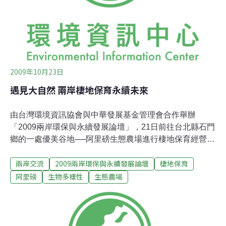
紀錄，推測池內健康狀況應屬良好。參與的志工蔡坤樺表
示，對於池內的生態系有更進一步的體認，呼籲大家飼養
動植物時，切記「愛牠就不要拋棄牠，要養就不要棄置
牠」。參與鋪碎石路工作的Allen表示，雖然受限
2009年10月23日
遇見大自然 兩岸棲地保育永續未來
由台灣環境資訊協會與中華發展基金管理會合作舉辦
「2009兩岸環保與永續發展論壇」，21日前往台北縣石門
鄉的一處優美谷地──阿里磅生態農場進行棲地保育經營交
流，該農場最初以「定存大自然」為理念集資購地成立，
兩岸交流
2009兩岸環保與永續發展論壇
棲地保育
秉著持「自然復育、低度開發」的原則經營管理。北京山
水自然保護中心執行主任孫姍對此地採取的經營策略感到
阿里磅
生物多樣性
生態農場
極大興趣，他表示，在大陸普遍大眾認為環境保育是政府
部門應盡的責任，但台灣的做法卻是由人民自發，並且積
極教育下一代保護環境的觀念。自助式效益經營 補足環境
政策上不足這次參訪讓大陸參訪團隊見識到台灣如此豐富