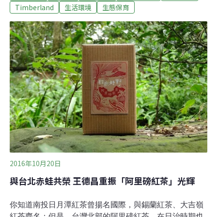
的準備上工。在工作人員的示範教學後，濕地水池組的志
Timberland
生活環境
生態保育
工們紛紛脫去腳上的鞋，互相幫忙穿上青蛙裝，一個挨著
一個踩進泥濘的濕地裡，不一會兒便聽到從池邊傳來一陣
陣驚呼聲，「又卡住了啦，快拉我！」花了好大一番力氣
在泥沼中前進到定點後，才算開始了今日的工作。阿里磅
生態農場依地勢由高至低共有七個天然湧泉池，過去做為
灌溉的埤塘，而經過多年自然演替後，目前每個水池的水
位深淺、生長的植物都不太一樣，棲息的生物種類因此非
常多樣。本次志工協助整理荷花池及青蛙保育池，撈起幾
乎覆蓋住池面的水芙蓉、人厭槐葉蘋等外來種浮水植物，
並將生長過度茂密的李氏禾割除，避免水池
2016年10月20日
與台北赤蛙共榮 王德昌重振「阿里磅紅茶」光輝
你知道南投日月潭紅茶曾揚名國際，與錫蘭紅茶、大吉嶺
紅茶齊名；但是，台灣北部的阿里磅紅茶，在日治時期也