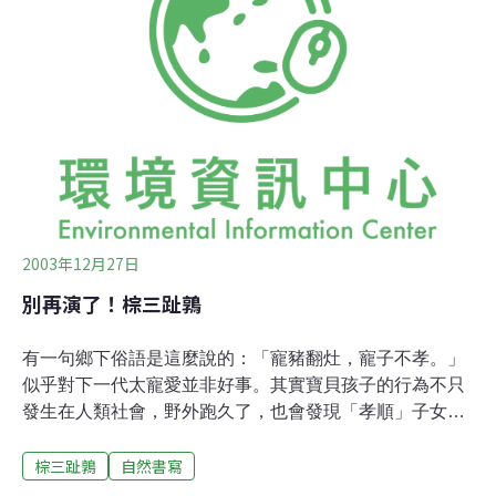
打成長激素催熟，但富興以鳳梨花為主，則沒有催熟的需
要。眼見可以當作糧食的作物放任腐壞，看在社區林業專
案的經理人賴萌宏眼中，十分難受。於是他建議農民，採
收由協會收購加工。富興社區位於花蓮縣瑞穗鄉最北端，
一邊是花東縱谷平原，另一邊則是如詩延伸的海岸山脈，
這個海岸山脈下的小村落，因歷次的颱風豪雨將砂石帶
2003年12月27日
別再演了！棕三趾鶉
有一句鄉下俗語是這麼說的：「寵豬翻灶，寵子不孝。」
似乎對下一代太寵愛並非好事。其實寶貝孩子的行為不只
發生在人類社會，野外跑久了，也會發現「孝順」子女、
為下一代勞心勞力的例子比比皆是，我就曾遇上一隻「孝
棕三趾鶉
自然書寫
子」鵪鶉。 那一次是在高屏溪河床上，當時我踩過草叢，
邊慢慢拔起下陷在水澤中的腳，邊觀察四周變化。遠遠