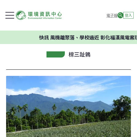
電子報
登入
快訊
風機離聚落、學校過近 彰化福漢風電案環
棕三趾鶉