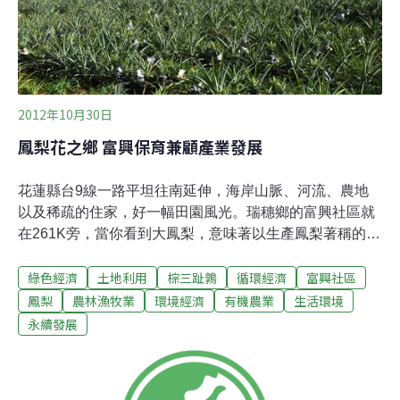
2012年10月30日
鳳梨花之鄉 富興保育兼顧產業發展
花蓮縣台9線一路平坦往南延伸，海岸山脈、河流、農地
以及稀疏的住家，好一幅田園風光。瑞穗鄉的富興社區就
在261K旁，當你看到大鳳梨，意味著以生產鳳梨著稱的富
興社區快到了。進入海岸山脈旁的這個小村落前，不妨先
綠色經濟
土地利用
棕三趾鶉
循環經濟
富興社區
到發展協會經營的富興客棧，讓社區媽媽奉上「鳳梨
茶」，細細品嚐社區的「鳳梨苦瓜雞」、「鳳梨蝦球」和
鳳梨
農林漁牧業
環境經濟
有機農業
生活環境
「旺來豬腳」，由此展開認識富興之旅。 富興是「旺旺
永續發展
來」鳳梨花全國最大產地，農民一年幾乎都只靠過年前一
周採收賣出去的價錢最好，之後便任其腐敗。鳳梨必須兩
年才能收成，農民為了增加產量以及縮短收長期間，會施