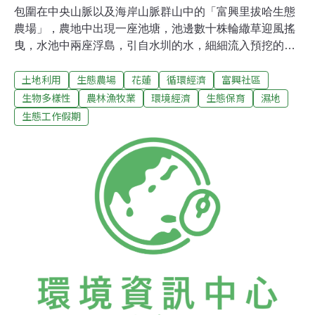
包圍在中央山脈以及海岸山脈群山中的「富興里拔哈生態
農場」，農地中出現一座池塘，池邊數十株輪繖草迎風搖
曳，水池中兩座浮島，引自水圳的水，細細流入預挖的坑
洞中，一群人赤著腳站在水坑的邊緣踩踏，利用人力將土
土地利用
生態農場
花蓮
循環經濟
富興社區
地夯實。由林務局花蓮林管處主辦的生態工作假期，吸引
數十位民眾腳踏實地營造這片棲地，讓候鳥也能來拜訪花
生物多樣性
農林漁牧業
環境經濟
生態保育
濕地
東縱谷平原，分享豐富的自然資源。由前一梯次生態工作
生態工作假期
假期志工與族人一起完成的達魯岸，掛起了「里拔哈生態
農場」的招牌，譯音自LiPaHak，是阿美語快樂的意思。
工作假期前幾天，富興生態農場專案負責人賴萌宏已經先
讓機具挖出一個坑洞，再把挖出來的土方集中成為大小兩
座浮島，接著拉管線，將興泉圳上游的馬蘭鉤溪水引進坑
洞中，完成農田中的小小濕地。2月28日這天來自屏東科
技大學社區林業研究室20多位師生一起加入踩濕地的行
列，加上生態工作假期的成員，30多個人手拉著手，排成
一列，一步一腳印，將整個坑洞底部踩踏過一