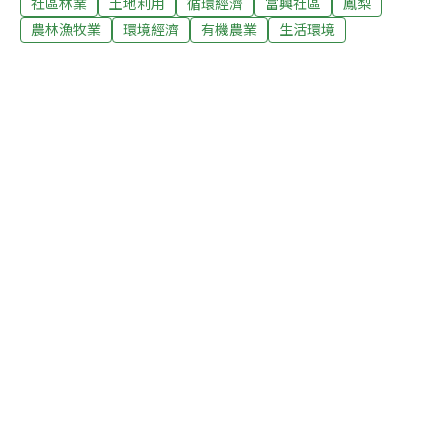
社區林業
土地利用
循環經濟
富興社區
鳳梨
社區的代名詞。當地以有機方式栽種的鳳梨田，還有環頸
雉、台灣野兔等動物出沒，構築了與野生動物共生的生態
農林漁牧業
環境經濟
有機農業
生活環境
農村樣貌。未來，農民還打算效法保育水雉的官田菱角
田，推出以環頸雉為號召的綠色標章。富興雖然不是鳳梨
重要產地，卻有一段歷史淵源，此地屬於旱地，能種的作
物不多，鳳梨品種是台農3號，味道偏酸，消費者不愛
吃，但因長長的鳳梨葉，適合過年拜拜或擺飾，討好兆
頭，農民一年幾乎都只靠過年前一周採收賣出去的價錢最
好，之後便任其腐敗。這讓協會裡負責社區林業專案的經
理人賴萌宏覺得可惜，因此便建議農民，採收由協會收購
加工。一提到鳳梨加工，社區協會成員第一優選就是鳳梨
酥。富興土鳳梨能吃到完整土鳳梨的香氣，有別於強調奶
香味的