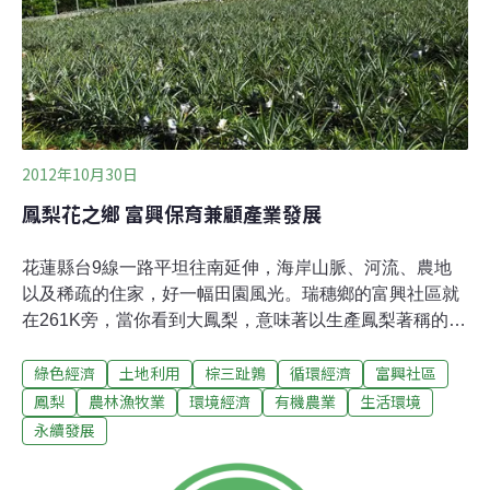
工作結束離開，言談間感性落淚，讓參加成員也十分感
動，紛紛承諾會再來看看社區的夥伴。加入農場
2012年10月30日
鳳梨花之鄉 富興保育兼顧產業發展
花蓮縣台9線一路平坦往南延伸，海岸山脈、河流、農地
以及稀疏的住家，好一幅田園風光。瑞穗鄉的富興社區就
在261K旁，當你看到大鳳梨，意味著以生產鳳梨著稱的富
興社區快到了。進入海岸山脈旁的這個小村落前，不妨先
綠色經濟
土地利用
棕三趾鶉
循環經濟
富興社區
到發展協會經營的富興客棧，讓社區媽媽奉上「鳳梨
茶」，細細品嚐社區的「鳳梨苦瓜雞」、「鳳梨蝦球」和
鳳梨
農林漁牧業
環境經濟
有機農業
生活環境
「旺來豬腳」，由此展開認識富興之旅。 富興是「旺旺
永續發展
來」鳳梨花全國最大產地，農民一年幾乎都只靠過年前一
周採收賣出去的價錢最好，之後便任其腐敗。鳳梨必須兩