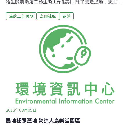
哈生態農場第二梯生態工作假期，除了營造溼地，志工們
也完成了公田整地工作及小米播種。過程中，志工們體會
生態工作假期
富興社區
花蓮
到糧食生產的辛苦，而友善環境的農法背後更隱含了農民
對環境的呵護與不屈不撓的精神。而農場生產的友善環境
作物，也已經上市，開放購買。志工們表示，以前不知道
農事原來是這麼辛苦的事情，為了友善土地，不使用除草
劑，更需要大量勞動。「以後吃飯前一定要記得感謝種出
糧食的農民！」富興里拔哈（快樂）生態農場工作假期第
3天，志工們人手一支小鏟子、小板凳，蹲在地上與「根
深蒂固」的野草搏鬥，根除乾淨才能成為農地供耕種。里
拔哈第二梯次工作假期，不但完成溼地營造，接著是整
地，第4天則以有機肥進行基肥，隔天進行翻耕，接著以
條播的方式種植小米。農場買了一部小型的翻耕機，志工
們根除雜草後的土地，接著以機器翻耕，每位志工在居民
陳
2013年03月05日
農地裡闢溼地 營造人鳥樂活園區