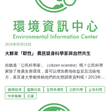
方式，召集十多位農民，採取生態農法，種植自己喜歡的
作物。賴萌宏也會尋找專家、學者，針對農民產生的問
題，實驗解決方式。賴萌宏。攝影：陳添寶。圖片來源：
我們的島。參與農民許多是附近部落居民，他們一開始不
了解
2016年05月10日
大夥來「韌性」 農民變身科學家與自然共生
你聽過「公民科學家」（citizen scientist）嗎？公民科學
家除了推廣友善環境，還可以增加農地收益並且活絡地
方，甚至連大學都倚賴他們的生態調查資料呢！2013年
起，位於花蓮瑞穗鄉的富興LiPaHak生態農場，因為運用
循環經濟
富興社區
生物多樣性
公民科學
土地利用
公民科學家的概念，讓社區內的農產業與自然生態達到和
諧共生的成果。學術團隊製作農田常見動物紀錄表，方便
你來報報
花蓮
農民指認物種並記錄。攝影：陳家銘。「公民科學家」是
由一群東華大學自然資源與環境學系的學術團隊發起，邀