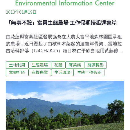
2013年01月19日
「無毒不殺」富興生態農場 工作假期搭起達魯岸
由花蓮縣富興社區發展協會在大農大富平地森林園區承租
的農場，近日豎起了由檳榔木架起的達魯岸骨架，當地拉
吉哈幹部落（LaCiHaKan）頭目林仁平欣喜地用黃藤條紮
緊最後一處樑木。雖然還須將茅草搭上去才算完工，但最
土地利用
生態農場
花蓮
阿美族
能源轉型
艱難的步驟已經完成，從此族人在這塊土地上耕種，將有
一處可供休息的地方了。由花蓮林區管理處號召的10位志
富興社區
有機農業
生活環境
生態工作假期
工，上週以生態工作假期的方式，協助完成「富興
LiPaHak（阿美語「快樂」之意）生態農場」達魯岸的雛
形。最後一天安排到大農大富平地森林園區騎單車，體會
慢活樂趣。前一天則到海岸山脈以生態旅遊方式探險。雖
然幾天的工作假期，縱谷雨勢不小，學員仍維持上午到農
場搭建工寮，下午回到社區探索當地的人文地理，當達魯
岸最後一根樑柱豎起來，農場工作算告一段落。晚餐前，
頭目林仁平表達了感謝之意，以及很不捨大夥兒即將隨著