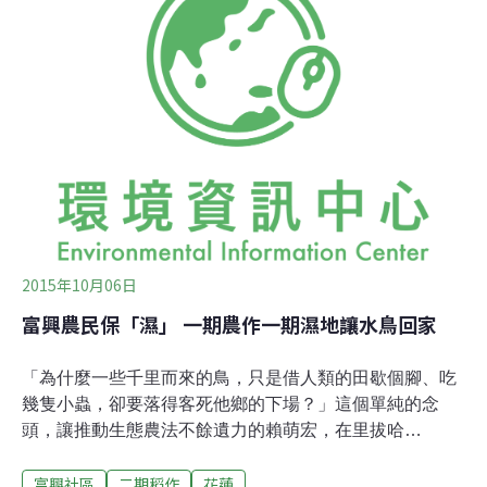
請農民們一同參與「韌性思考」計畫的角色稱謂，目的是
培養農民的科學知識與體察環境受威脅的能力，進而引發
社區甚至社會層級的土地關懷行動。於是，這群訓練有素
的農民即是「公民科學家」。藉此，科學家、公民科學家
與公眾三者，建立更多互信基礎，還能加強人們對生態系
統的應變能力，藉以提升地方的「韌性」（resilience）。
因此「韌性」越高的社群人與物種當然就越LiPaHak囉！
（阿美
2015年10月06日
富興農民保「濕」 一期農作一期濕地讓水鳥回家
「為什麼一些千里而來的鳥，只是借人類的田歇個腳、吃
幾隻小蟲，卻要落得客死他鄉的下場？」這個單純的念
頭，讓推動生態農法不餘遺力的賴萌宏，在里拔哈
（LiPaHak）生態農場營運上軌道後，如今又轉回社區，
富興社區
二期稻作
花蓮
租下休耕農地，期待以一期農作一期濕地的方式，提供候