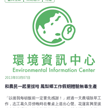
鳥休憩之地。如此的「生產型棲地」，獲得農民以「米農
該」命名。由米農該發起人賴萌宏號召富興社區的農民，
投入「米農該」生產，並邀請候鳥回家。攝影：廖靜蕙米
農該生產棲地 呼喚候鳥回家「米農該」是阿美語
「minokay」的音譯，意思是「回家了」，除讓候鳥回得
了家，也要讓農友、友善農作回到村裡，更期待外出的村
民安心回家；不但期許以友善生態農法生產的農民有好收
入，還要讓候鳥有家可歸。「讓候鳥有地方棲息是應該
的。」賴萌宏說，每年看到這麼多候鳥千里跋涉來到縱
谷，不忍其沒有乾淨的地方可去的處境。位於花蓮海岸山
脈下瑞穗鄉最北端的富興村，阿美族、客家及閩南人三足
鼎立，
2013年03月07日
和農民一起里拔哈 鳳梨鄉工作假期體驗無毒生產
「以後我每頓飯前一定要先感謝！」經過一天農場除草工
作，志工葛久芬傍晚時在餐桌上道出心聲。花蓮富興里拔