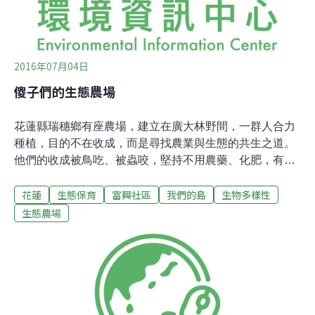
2016年07月04日
傻子們的生態農場
花蓮縣瑞穗鄉有座農場，建立在廣大林野間，一群人合力
種植，目的不在收成，而是尋找農業與生態的共生之道。
他們的收成被鳥吃、被蟲咬，堅持不用農藥、化肥，有人
說，那是座傻子農場...紅冠水雞。攝影：陳添寶。圖片來
花蓮
生態保育
富興社區
我們的島
生物多樣性
源：我們的島。富興農場是座實驗農場，位在富興社區
中，農場主人賴萌宏，因為發現許多地區依然使用慣行農
生態農場
法，他向林務局租下造林地，遠從台北到花蓮，建立農
場，希望示範生態農法的價值。農場內開挖了一個大濕
地，除了作為農場水源，更重要是為鳥類、蛙類等生物，
建立生態庇護所，因為在花東雖然有自然山林，但是廣大
的農業區內，卻很少有生物棲息的空間。富興農場水池。
攝影：陳添寶。圖片來源：我們的島。農場以分租和公約