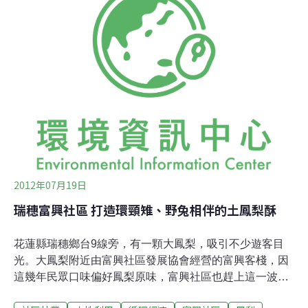
年才能收成，農民為了增加產量以及縮短收長期間，會施
打成長激素催熟，但富興以鳳梨花為主，則沒有催熟的需
要。眼見可以當作糧食的作物放任腐壞，看在社區林業專
案的經理人賴萌宏眼中，十分難受。於是他建議農民，採
收由協會收購加工。富興社區位於花蓮縣瑞穗鄉最北端，
一邊是花東縱谷平原，另一邊則是如詩延伸的海岸山脈，
這個海岸山脈下的小村落，因歷次的颱風豪雨將砂石帶
2012年07月19日
瑞穗富興社區 打造環頸雉、野兔相伴的土鳳梨酥
花蓮縣瑞穗鄉台9線旁，有一顆大鳳梨，吸引不少遊客目
光。大鳳梨附近由富興社區發展協會經營的富興客棧，因
這幾年民眾口味偏好鳳梨原味，富興社區也趕上這一波潮
流，以有機土鳳梨酥及加工品打響名號，大鳳梨儼然富興