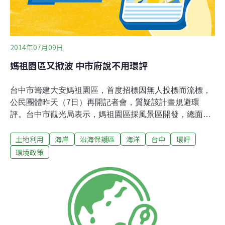
2014年07月09日
媽祖園區又掀波 中市府說不用環評
台中市籌建大安媽祖園區，首度招標因無人投標而流標，
公民團體昨天（7日）再開記者會，質疑該計畫規避環
評。台中市觀光局表示，媽祖園區採風景區開發，總面積
為4.8公頃，未超過環評法規定的10公頃，不需進行環評。
土地利用
海岸
沿海保護區
海洋
台中
環評
台中媽祖園區在大安濱海區域，將豎立高達70公尺的媽祖
石像與基座，總預算為12億，其中媽祖石像約8000萬元，
環境政策
基座與瞻仰大道等設施5.2億，另引進6億民間資金，興建
展示館、民宿等設施。不少教會、公民團體群起反對，質
疑興建巨大石像違反宗教平等，甚至有規避環評嫌疑，公
民團體昨召開記者會，反對大安媽祖園區。台中市觀光局
觀光工程科長劉來旺強調，農委會將西部外海劃設為白海
豚保護區，為求慎重，上月特定行文台中市環保局，徵詢