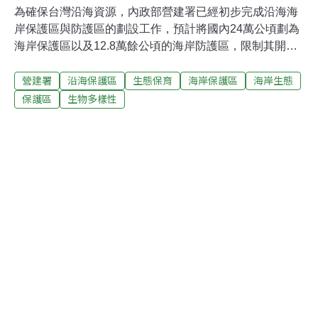
為確保台灣沿海資源，內政部營建署已經初步完成沿海海
岸保護區與防護區的劃設工作，預計將國內24萬公頃劃為
海岸保護區以及12.8萬餘公頃的海岸防護區，限制其開發
行為，以保護海岸生態景觀資源。營建署綜合計畫組表
營建署
沿海保護區
生態保育
海岸保護區
海岸生態
示，凡是重要水產資源地區、珍貴稀有動植物地區、特殊
景觀資源地區、重要文化資產地區及重要河口生態地區都
保護區
生物多樣性
將劃設為海岸防護區，並依其價值區分為一級、二級海岸
保護區。一級保護區內禁止改變其原有狀態或使用，只能
做為管理、學術研究、及公共安全使用。二級海岸保護區
得依海岸保護計劃為相容使用，但必須取得主管機關的開
發許可後才可以開發使用。營建署表示，目前初步劃設的
一級海岸保護區約有2萬公頃，二級海岸保護區面積約有
22萬公頃，其中自然生態類保護區有110個，古蹟保護區
有71個。