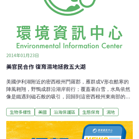
是否需進行環評，目前已收到回文，依法不需環評。
2014年01月23日
美官民合作 復育濕地拯救五大湖
美國伊利湖附近的密西根州門羅郡，雁群成V形在酷寒的
陣風翱翔，野鴨成群沿湖岸前行；覆蓋著白雪，水鳥依然
像是鐵遇到磁石般的吸引，回歸到這密西根州東南部的濕
地。這是美國目前公私營合作，共同推動改善濕地計畫的
生物多樣性
美國
沿海保護區
生態保育
濕地
成果之一。歷經數十年的政府機構和民間團體協力，透過
建設防洪堤、運河和水泵，調節水位、升級生物通道，伊
利沼澤（Erie Marsh）已成為野生動物的美好家園，並成
功限制外來入侵植物蔓延。美加聯手 保護濕地喚回濕地是