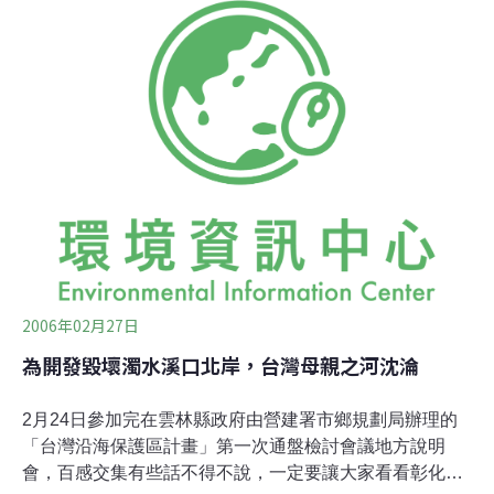
原則，進行環境監測及生態調查，打造永續海岸計畫範圍
北起縣境濁水溪口，南至縣境北港溪口，涵蓋麥寮、台
西、四湖、口湖等鄉鎮。林榮川強調，整個計畫以「三
生」即生態、生活、生產為訴求，除了將海岸營造出生態
教育環境以及預防災害之功能外，更考量並賦予地方產業
永續發展的新生產模式，以延續地方住民生活，不過因經
費龐大，未來將依照急迫性及重要性，分兩期依序辦理。
2006年02月27日
為開發毀壞濁水溪口北岸，台灣母親之河沈淪
2月24日參加完在雲林縣政府由營建署市鄉規劃局辦理的
「台灣沿海保護區計畫」第一次通盤檢討會議地方說明
會，百感交集有些話不得不說，一定要讓大家看看彰化縣