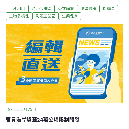
政府官員的言論，讓大家看看這就是彰化海岸的悲哀！這
土地利用
沿海保護區
公共論壇
環境政策
保護區
是營建署自民國73年編定台灣沿海保護區範圍後20年來的
檢討會議，其實早在民國72年版的彰雲嘉保護區就已經將
生物多樣性
彰濱工業區
生態保育
彰濱工業區南端（也就是彰化縣境內的福寶、漢寶、王
功、芳苑和大城等地的海岸）起到八掌溪口劃入保護區範
圍，這次的第一次通盤檢討在彰化縣海岸部分已經縮減至
僅留下芳苑和大城，也就是從芳苑普天宮外的灘地一直劃
到濁水溪口，是彰化縣政府想開發大城工業區的範圍。彰
化縣政府竟然由建設客、工業課和城鄉局的官員輪番發
言，因應大城工業區的開發要求營建署廢除芳苑和大城的
保護區，簡直視海岸生態和自然資產於無物。彰化縣政府
官員居然以大城、芳苑、線西鄉人口不到三萬人，說這將
是凋零的鄉鎮，需要經濟開發轉型發展，還說從全球企
1997年10月25日
寶貝海岸資源24萬公頃限制開發