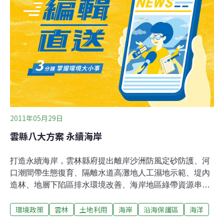
歐巴馬政府恢復大湖倡議（Great Lakes Restoration
Initiative）的主要目標之一，該計畫主要關注五大湖區的
環境問題。同時去年美國和加拿大簽署了一項協議，目的
是提升湖泊的水質，以進一步促進濕​​地發展。美國環境保
護署高級顧問卡梅隆·戴維斯（Cameron Davis）表示，
「如果有任何拯救五大湖區的仙丹妙方，恢復濕地一定是
最佳方案」。美國漁業和野生動物局湯姆·
2011年05月29日
雲縣八大方案 永續海岸
打造永續海岸，雲林縣府提出離岸沙洲防風定砂防護、河
口潮間帶生態復育、隔離水道高灘地人工濕地示範、堤內
造林、地層下陷區排水環境改善、海岸地區綠帶資源串
聯、海堤改善規劃及調查監測等八大方案，總經費8.7億
環境政策
雲林
土地利用
海岸
沿海保護區
海洋
元。水利處表示，雲林縣沿海屬「彰雲嘉沿海保護區」範
圍，孕育珍貴之自然資源，基於環境景觀保護及生態復育