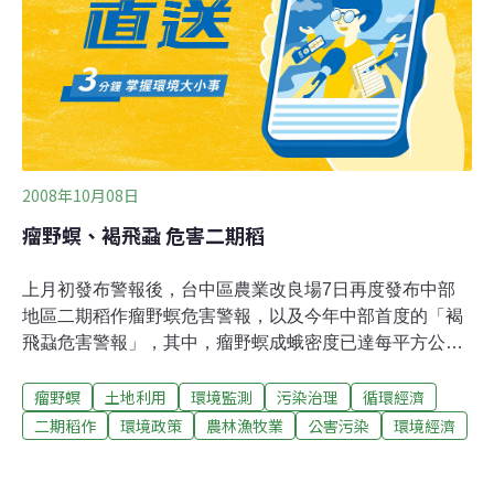
業部門角色也很重要，台灣的農委會下轄林務局、農業改
良場的資源，就有助於與社區一同推動里山倡議。2010年
聯合國第10次生物多樣性公約大會首次提出「里山倡
議」，但在「里山倡議」概念進入台灣之前，2
2008年10月08日
瘤野螟、褐飛蝨 危害二期稻
上月初發布警報後，台中區農業改良場7日再度發布中部
地區二期稻作瘤野螟危害警報，以及今年中部首度的「褐
飛蝨危害警報」，其中，瘤野螟成蛾密度已達每平方公尺
2至3隻，超過1隻的警戒值，且彰投、台中等縣市普遍可
瘤野螟
土地利用
環境監測
污染治理
循環經濟
見危害。農改場助理研究員廖君達解釋說，瘤野螟成蛾會
飛翔，生命週期也很短暫，場方9月上旬警報的是「上一
二期稻作
環境政策
農林漁牧業
公害污染
環境經濟
個世代」，本月4至7日新一代瘤野螟羽化成蛾，預計約3
天後開始交配產卵，卵又經3天孵化，幼蟲約7天成長後，