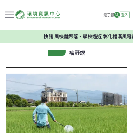
電子報
登入
快訊
風機離聚落、學校過近 彰化福漢風電
瘤野螟