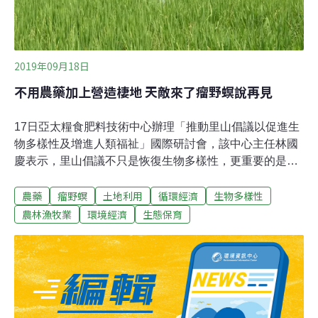
2019年09月18日
不用農藥加上營造棲地 天敵來了瘤野螟說再見
17日亞太糧食肥料技術中心辦理「推動里山倡議以促進生
物多樣性及增進人類福祉」國際研討會，該中心主任林國
慶表示，里山倡議不只是恢復生物多樣性，更重要的是人
在環境中的生計也能被生物多樣性所支持，如此里山環境
農藥
瘤野螟
土地利用
循環經濟
生物多樣性
才能永續經營。兩日研討會除了將邀請國內數個里山倡議
的案例分享，也有多國研究人員與會，里山倡議國際夥伴
農林漁牧業
環境經濟
生態保育
關係網絡（IPSI）秘書處研究員姚盈芳認為，台灣里山倡
議案例中跨政府部門、不同利益參與者推動的成效，是日
本甚至是其他國際夥伴值得參考的經驗。里山倡議原先是
在生物多樣性的架構下被提出，但「里山」位址並非保育
區，因為有人在其中生活、經營，才建立起多元的生產地
景，也因此生產地景的維護不只是仰賴環境保育部門，農