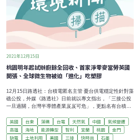
天然石墨以及生產69％的合成石墨（Synthetic
Graphite），而全世界幾乎所有用於鋰離子電池的純石墨
是由中國精煉而成。該現況讓多數國家意識到，若無法有
效獲得該重要原料，將對國家的淨零排放
2021年12月15日
桃園明年起試辦廚餘全回收、首家淨零麥當勞英國
開張、全球微生物被迫「進化」吃塑膠
12月15日路透社：台積電匿名主管 憂台供電穩定性針對藻
礁公投，外媒《路透社》日前就以專文指出，「三接公投
一旦過關，台灣半導體產業岌岌可危」，更點名有台積電
高層幹部私下透露，這是台灣半導體產業相當不樂見的情
英國
台東
藻礁
台電
天然氣
中國
氣候變遷
況，憂慮台灣供電的穩定性。經濟部重申，不會缺電，但
三接如果不蓋，將造成國內電力短期缺口，改以多燒500
高雄
海地
能源轉型
智利
宜蘭
桃園
金門
萬噸燃煤來供電。對此，珍愛藻礁公投領銜人潘忠政則回
缺電
土地利用
美國
三接
快時尚
石墨