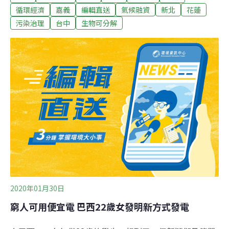
應，相信台積電要的是綠電。（公視新聞、華視新聞報
循環經濟
嘉義
編輯直送
氣候融資
新北
花蓮
導）擠進2021全球綠色大學百大榜 全台這10校最「綠」
污染治理
台中
生物可分解
2020年01月30日
窮人可用便宜電 巴西22歲女發明新方式發電