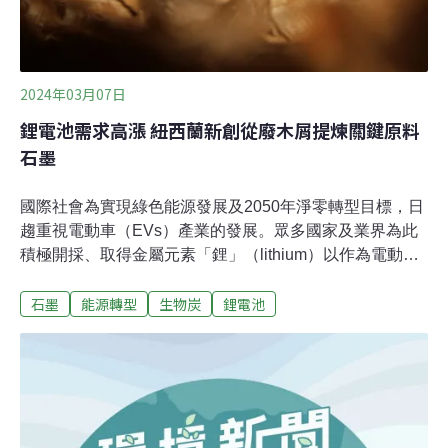
2024年03月07日
鋰電池需求高漲 紐西蘭新創從廢木屑提煉關鍵原料
石墨
國際社會為實現綠色能源發展及2050年淨零轉型目標，日
趨重視電動車（EVs）產業的發展。眾多國家及業界為此
積極開採、取得金屬元素「鋰」（lithium）以作為電動車
可充電鋰離子電池（lithium-ion batteries）的重要原料。
石墨
能源轉型
生物炭
鋰電池
然而，另一種構成鋰離子電池的重要材料石墨
（Graphite），由於主要生產國中國實施出口管制而造成
全球石墨短缺風險。美國及歐洲諸國亦意識到，其在石墨
等電動車所需原料的供給上過度依賴中國，因此西方世界
亟欲建構自身的電動車供應鏈以及研發替代性負極原料來
取代傳統石墨，同時降低對中國石墨的仰賴。美國能源科
技媒體《Clean Technica》指出，中國開採全球約60％的