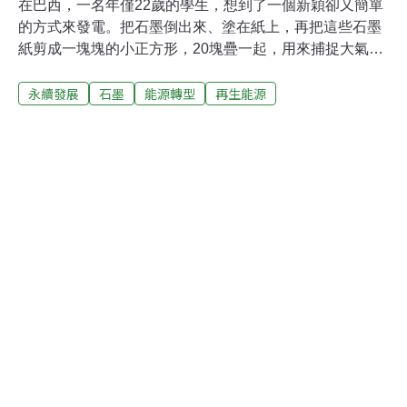
在巴西，一名年僅22歲的學生，想到了一個新穎卻又簡單
的方式來發電。把石墨倒出來、塗在紙上，再把這些石墨
紙剪成一塊塊的小正方形，20塊疊一起，用來捕捉大氣中
水分子的能量，就這樣只須紙張、石墨和水氣，簡單幾種
永續發展
石墨
能源轉型
再生能源
原料就能發電。22歲的莫蕾拉是巴西聖馬利亞聯邦大學的
學生，「此（裝置）捕捉的電力和電化學無關，而是和大
氣中的離子有關，所以這是為什麼這個電池具永續性又對
環境友善。」除了環保，要讓50、60顆LED小燈泡發光的
材料費，大概只須5分美元、約合新台幣1.5元，非常便
宜。莫蕾拉認為，雖然目前她的發明還在初始階段，但以
後有望擴大規模、幫助較貧困地區的人民。莫蕾拉的指導
教授則表示，雖然他們並不認為這種發電方式能取代其他
能源，但現在有任何具永續性、可以再生的能源，都是大
家所追求的。