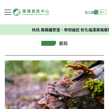
電子報
登入
快訊
風機離聚落、學校過近 彰化福漢風電案環
蘑菇