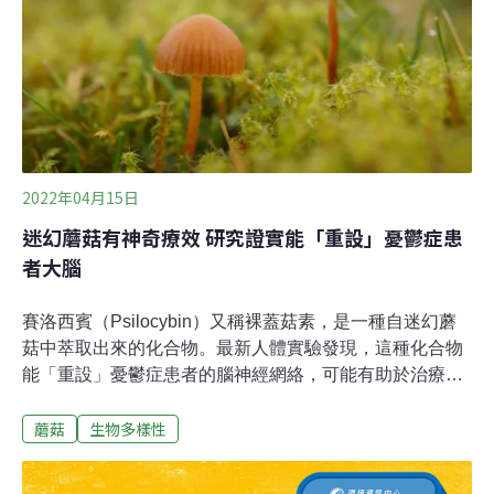
聞媒體《EurekAlert!》解釋，子實體是蕈類的多細胞孢子
結構，不同種類的真菌其子實體大小、
2022年04月15日
迷幻蘑菇有神奇療效 研究證實能「重設」憂鬱症患
者大腦
賽洛西賓（Psilocybin）又稱裸蓋菇素，是一種自迷幻蘑
菇中萃取出來的化合物。最新人體實驗發現，這種化合物
能「重設」憂鬱症患者的腦神經網絡，可能有助於治療憂
鬱症，且效果勝過傳統抗憂鬱藥物。開放大腦各部位交流
蘑菇
生物多樣性
迷幻蘑菇能緩解憂鬱症英國倫敦帝國學院（Imperial
College London）的科學家說，他們的研究結果顯示，迷
幻蘑菇可以「開放」大腦不同部位之間的交流，並有緩解