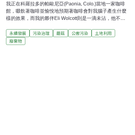
我正在科羅拉多的帕歐尼亞(Paonia, Colo.)當地一家咖啡
館，啜飲著咖啡並愉悅地預期著咖啡會對我腦子產生什麼
樣的效果，而我的夥伴Eli Wolcott則是一滴未沾，他不求
咖啡能對他的腦子產生什麼影響，他只問自己能為咖啡做
永續發展
污染治理
蘑菇
公害污染
土地利用
些什麼。更明確地說，Eli在想他是否能幫助遠在墨西哥
(Mexico)南方丘陵地種植咖啡豆的農人們，增進他們的生
廢棄物
活品質並減少對環境的傷害。他同他們一起徹底地改變處
理過程－從採用能保護當地集水區的咖啡豆處理流程，到
銷售用咖啡廢棄物所種植出來的蘑菇等。他所告訴我的是
一件合理而重要的事，並幫助我自己全盤地瞭解。我喝著
自己想像出來的法式烘焙咖啡，我想到的是從Eli十歲時我
就認識他，而現在他已經二十歲了，現在他努力進行的這
件事情就是他的畢業論文，他這個帕歐尼亞土生土長的
人，將在今年十二月畢業於亞歷桑那州(Arizona)的
Prescott學院。聽Eli的描述，目前咖啡生產現況是