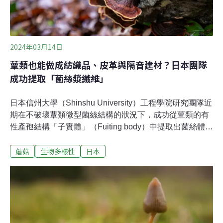
2024年03月14日
蕈類也能做成紡織品、皮革與隔音建材？日本團隊
成功提取「菌絲漿纖維」
日本信州大學（Shinshu University）工程學院研究團隊近
期在不破壞蕈類微型菌絲結構的狀況下，成功從蕈類的有
性產孢結構「子實體」（Fuiting body）中提取出菌絲體
（Mycelium）纖維，預計將有機會轉化為製成皮革及包材
蘑菇
生物多樣性
日本
的永續性原料。根據美國新聞網站《每日科學》
（ScienceDaily）報導，信州大學於2023年10月21日將該
實驗成果以「蕈菇子實體菌絲漿的製備」（Preparation of
Mycelium Pulp from Mushroom Fruiting Bodies）為研究
名稱刊登在《美國化學學會永續化學與工程期刊》（ACS
Sustainable Chemistry & Engineering），當中詳述如何
完整維持蕈菇結構又能簡易獲取菌絲體纖維。網路科學新