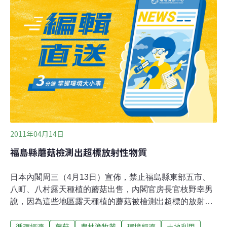
憂鬱症狀的作用，也有機會成為其他以固定思維模式為特
徵的精神疾病的治療藥物。
2011年04月14日
福島縣蘑菇檢測出超標放射性物質
日本內閣周三（4月13日）宣佈，禁止福島縣東部五市、
八町、八村露天種植的蘑菇出售，內閣官房長官枝野幸男
說，因為這些地區露天種植的蘑菇被檢測出超標的放射性
物質。此前一天，日本文部科學省宣佈，從3月16日、17
循環經濟
蘑菇
農林漁牧業
環境經濟
土地利用
日福島第一核電站30公里以外的三個町村採取的土壤和雜