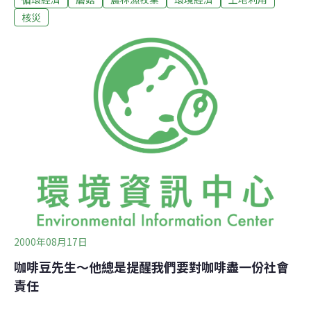
草中檢測出金屬鍶元素，這是福島核電站發生核輻射洩漏
核災
事故以來，日本首次檢測出會進入人體骨骼集聚的放射性
鍶元素。東京大學教授長崎晉也認為，核燃料中存在鍶元
素，上個月採取的土壤已污染的鍶元素，可能是隨著當時
核電站3號爐氫氣爆發，被風吹到30公里外的，今後需要
進一步調查各地土壤、植物和分佈的濃度情況。
2000年08月17日
咖啡豆先生～他總是提醒我們要對咖啡盡一份社會
責任