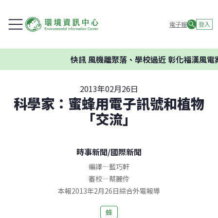
電子報
登入
快訊
風機離聚落、學校過近 彰化福漢風電案
2013年02月26日
科學家：蜜蜂用電子訊號和植物
「交流」
時事新聞
/
國際新聞
編譯
—
藍巧軒
審校
—
蔡麗伶
本報2013年2月26日綜合外電報導
蜂