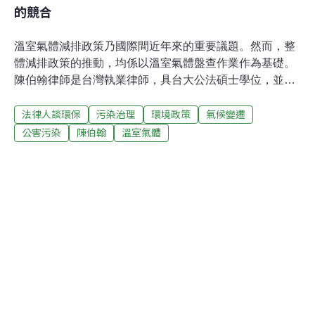
的競合
溫室氣體減排政策乃國際間近年來的重要議題。然而，整
體減排政策的推動，均係以溫室氣體盤查作業作為基礎。
陳伯翰律師是台灣執業律師，具台大公法碩士學位，並為
環保署溫室氣體認證之查驗人員。他分別著有相關文章，
法律人談環保
污染治理
環境政策
氣候變遷
將我國溫室氣體的盤查登錄機制與今年將正式實施溫減法
的澳國法例作比較，期望能以「溫室氣體盤查登錄法制比
公害污染
陳伯翰
溫室氣體
較」的專欄方式呈現，作為我國溫減法立法的參考。一、
各行其事的我國能源及溫室氣體減排政策根據行政院環保
署的溫室氣體排放統計，我國溫室氣體排放有95.6%主要
係來自於能源部門。由是可見，我國能源政策與溫室氣體
減量目標攸戚相關。我國自2009年起即有推動減碳四法的
呼聲，其中涵蓋能源管理法、再生能源發展條例、溫室氣
體減量法以及能源稅條例。然而，目前僅有能源管理法以
及再生能源發展條例立法通過，至於溫室氣體減量法草案
及能源稅條例草案尚在未定之天。（一）減碳四法：四輛
車廂的三頭馬車