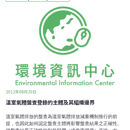
室氣體盤查結果的正確與否。因此，對於查驗機構的倫理
規範及其違反時之責任，亦為相關法制建立時不可不察的
關鍵。（一）我國採取之倫理規範屬行政指導且內涵有待
明確我國溫室氣體排放減量法草案第11條第3項規定，事
業就其盤查資料規定必須經由查驗機構完成查證，始得登
錄。換言之，事業必須經由查驗機構出具查證總結報告，
始符合登錄要求。 就查驗機構之管理，我國行政院環境保
護署所訂定之「行政院環境保護署管理溫室氣體查驗機構
作業原則」主要乃在處理查驗機構的設立程序，就設立後
之查驗作業乃僅以「查驗機構依本作業原則向本署提
2012年08月20日
溫室氣體盤查登錄的主體及其組織邊界
溫室氣體排放的盤查為溫室氣體排放減量機制推行的前
提，也因此如何認定盤查主體將影響盤查結果之正確性。