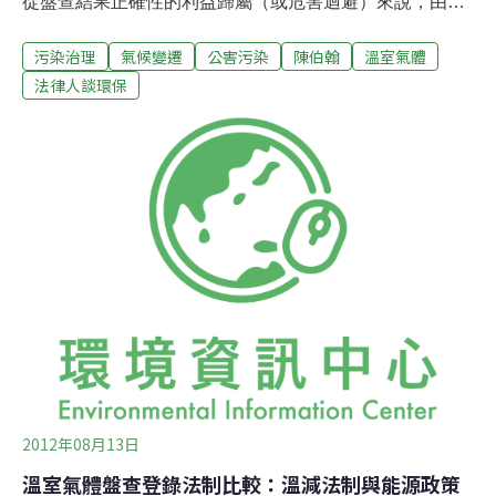
從盤查結果正確性的利益歸屬（或危害迴避）來說，由溫
室氣體排放源的所有權人來承擔，固然有其道理。但是在
污染治理
氣候變遷
公害污染
陳伯翰
溫室氣體
經營與所有分離為企業經營主流的今日，由實際上的營運
控制權人來承擔盤查之責任，提早建立其對於溫室氣體管
法律人談環保
制的心理建設，對於日後溫室氣體減量機制的推行，或能
著力更深。本文將延續本次專欄的法例比較方式，藉由澳
國法制作為借鏡，提供我國思考相關建制時的不同面向：
（一）我國1.盤查登錄主體就盤查登錄主體的定義上，本
法草案第11條僅以「事業」作為規範對象，其定義依本法
草案第2條係指「具有排放源」之法人、設有代表人或管
理人之非法人團體、設有廢棄物處理場(廠)之機關及其他
經中央主管機關公告之對象。其規範語句甚為抽象，於現
今大規模的企業集團情形，如此規範語句之涵義是否能指
涉至負責總體決策的上游公司，而使其負有盤查登錄
2012年08月13日
溫室氣體盤查登錄法制比較：溫減法制與能源政策