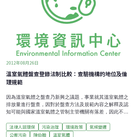
供資料澳國國家溫室氣體及能源申報法section 20 (3)在實
施盤查的過程中，若有相關資訊係由第三人持有，且控制
公司對於該第三人並無資訊請求之權利時，溫室氣體及能
源資料辦公室亦得命令第三人提供。若第三人拒為提供，
將面臨行政裁罰。
2012年08月26日
溫室氣體盤查登錄法制比較：查驗機構的地位及倫
理規範
因為溫室氣體之盤查乃新興之議題，事業就其溫室氣體之
排放量進行盤查，因對於盤查方法及規範內容之解釋及認
知可能與國家溫室氣體之管制主管機關有落差，因此不論
我國或澳國皆賦予查驗機構於溫室氣體盤查機制上協助國
法律人談環保
污染治理
環境政策
氣候變遷
家查核的作用，其地位如同查證企業財務報告的會計師。
從而，查驗機構的公正性及其相關機制設計，亦將影響溫
公害污染
陳伯翰
溫室氣體