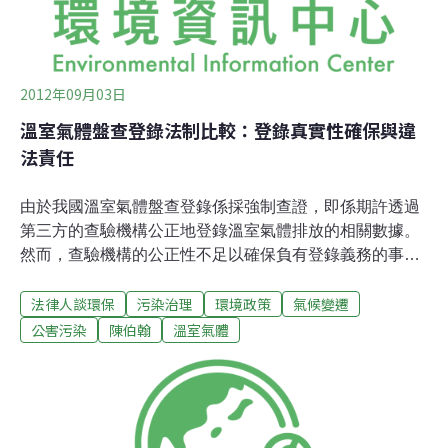
2012年09月03日
溫室氣體盤查登錄法制比較：登錄真實性確保與違
法責任
由於我國溫室氣體盤查登錄係採強制查證，即係期許透過
第三方的查驗機構公正地登錄溫室氣體排放的相關數據。
然而，查驗機構的公正性不足以確保負有登錄義務的事業
必然將正確的組織邊界及營運邊界資料完整地提供予查驗
法律人談環保
污染治理
環境政策
氣候變遷
機構，而仍可能基於商業考量，而作出取捨。甚且，不論
係事業或是查驗機構，確保登錄資料真實性之方式，乃僅
公害污染
陳伯翰
溫室氣體
限於刑法第213條及第214條之使公務員登載不實及業務文
書登載不實的罪責的威嚇作用。然而，卻欠缺協助及鼓勵
事業提出完整資訊的配套措施。除了以消極地避免欺瞞的
刑罰威嚇外，澳國法例亦提供積極的措施以協助及鼓勵控
制公司申報的溫室氣體盤查資訊臻至完整：1.命第三人提