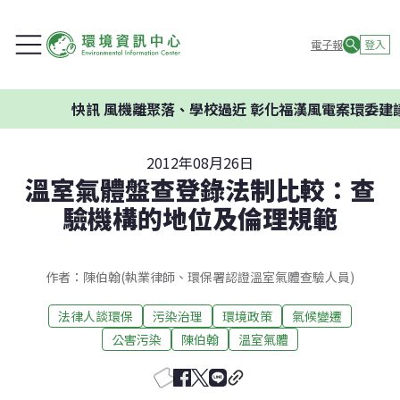
電子報
登入
快訊
風機離聚落、學校過近 彰化福漢風電案環委建議不應
2012年08月26日
溫室氣體盤查登錄法制比較：查
驗機構的地位及倫理規範
作者：陳伯翰(執業律師、環保署認證溫室氣體查驗人員)
法律人談環保
污染治理
環境政策
氣候變遷
公害污染
陳伯翰
溫室氣體