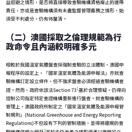
益迴避之情形，是否將直接導致查驗機構資格廢止的連帶
責任，亦或是查驗機構須有未盡監督管理義務之情形，始
須受不利處分，仍有待釐清。
（二）澳國採取之倫理規範為行
政命令且內涵較明確多元
相較於我國溫室氣體盤查採強制查驗的立法體制，澳國申
報程序的設定上，「國家溫室氣體及能源申報法」亦就查
驗機構訂定設立條件，但不強求盤查必須經過查驗機構查
1
證。然而，政府依該法Section 73
基於合理懷疑，仍得向
控制公司指定特定查證機構重新進行盤查。就查驗機構的
管理上，澳國政府所制定之「國家溫室氣體及能源申報管
制規則」(National Greenhouse and Energy Reporting 
Regulations)不但設有下列的管制措施，並得將違規的查
2
驗機構停權六個月
並於未仍改善之情形得予以撤銷設立