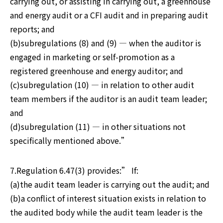
carrying out, or assisting in carrying out, a greenhouse 
and energy audit or a CFI audit and in preparing audit 
reports; and

(b)subregulations (8) and (9) — when the auditor is 
engaged in marketing or self-promotion as a 
registered greenhouse and energy auditor; and

(c)subregulation (10) — in relation to other audit 
team members if the auditor is an audit team leader; 
and

(d)subregulation (11) — in other situations not 
specifically mentioned above.”
7.Regulation 6.47(3) provides:” If:

(a)the audit team leader is carrying out the audit; and

(b)a conflict of interest situation exists in relation to 
the audited body while the audit team leader is the 