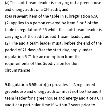
(a)The audit team leader is carrying out a greenhouse 
and energy audit or a CFI audit; and

(b)a relevant item of the table in subregulation 6.56 
(2) applies to a person covered by item 3 or 5 of the 
table in regulation 6.55 while the audit team leader is 
carrying out the audit as audit team leader; and

(2) The audit team leader must, before the end of the 
period of 21 days after the start day, apply under 
regulation 6.71 for an exemption from the 
requirements of this Subdivision for the 
circumstances."
9.Regulation 6.58(a)(b)(c) provides:” A registered 
greenhouse and energy auditor must not be the audit 
team leader for a greenhouse and energy audit or a CFI 
audit at a particular time if, within 2 years prior to 