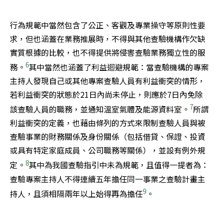
行為規範中當然包含了公正、客觀及專業操守等原則性要
求，但也涵蓋在業務推展時，不得與其他查驗機構作欠缺
實質根據的比較，也不得提供將侵害查驗業務獨立性的服
6
務。
其中當然也涵蓋了利益迴避規範：當查驗機構的專案
主持人發現自己或其他專案查驗人員有利益衝突的情形，
若利益衝突的狀態於21日內尚未停止，則應於7日內免除
7
該查驗人員的職務，並通知溫室氣體及能源資料室。
所謂
利益衝突的定義，也藉由條列的方式來限制查驗人員與被
查驗事業的財務關係及身份關係（包括借貸、保證、投資
或具有特定家庭成員、公司職務等關係），並設有例外規
8
定。
其中為我國查驗指引中未為規範，且值得一提者為：
查驗專案主持人不得連續五年擔任同一事業之查驗計畫主
9
持人，且須相隔兩年以上始得再為擔任
。