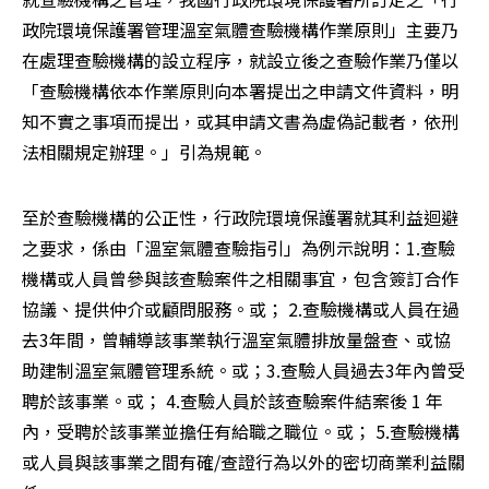
政院環境保護署管理溫室氣體查驗機構作業原則」主要乃
在處理查驗機構的設立程序，就設立後之查驗作業乃僅以
「查驗機構依本作業原則向本署提出之申請文件資料，明
知不實之事項而提出，或其申請文書為虛偽記載者，依刑
法相關規定辦理。」引為規範。
至於查驗機構的公正性，行政院環境保護署就其利益迴避
之要求，係由「溫室氣體查驗指引」為例示說明：1.查驗
機構或人員曾參與該查驗案件之相關事宜，包含簽訂合作
協議、提供仲介或顧問服務。或； 2.查驗機構或人員在過
去3年間，曾輔導該事業執行溫室氣體排放量盤查、或協
助建制溫室氣體管理系統。或；3.查驗人員過去3年內曾受
聘於該事業。或； 4.查驗人員於該查驗案件結案後 1 年
內，受聘於該事業並擔任有給職之職位。或； 5.查驗機構
或人員與該事業之間有確/查證行為以外的密切商業利益關