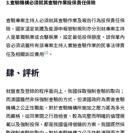
3.查驗機構必須就其查驗作業投保責任保險
查驗專案主持人必須就其查驗作業及報告行為投保責任保
險，國家溫室氣體及能源申報管制規則亦分別就專案主持
人是單獨執業或合夥執業，設定最低投保額度。該保單內
容必須涵蓋所有該專案主持人實施查驗作業的民事法律責
10
任及相關訴訟費用
。
肆、評析
就盤查及登錄的程序面向上，我國採取強制查驗的取向；
而澳國雖然非採強制查驗的方式，但澳國政府為貫徹查驗
機構之公正性職能，對於查驗機構所施加之壓力甚為多元
而嚴格。從同業間之行政檢查、較為完整而明確的倫理規
範以及強制投保，都是我國值得借鏡的方案。我國既然採
取強制查驗的取向，對於查驗機構之公正性較澳國而言更