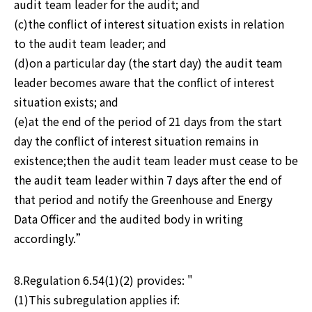
audit team leader for the audit; and

(c)the conflict of interest situation exists in relation 
to the audit team leader; and

(d)on a particular day (the start day) the audit team 
leader becomes aware that the conflict of interest 
situation exists; and

(e)at the end of the period of 21 days from the start 
day the conflict of interest situation remains in 
existence;then the audit team leader must cease to be 
the audit team leader within 7 days after the end of 
that period and notify the Greenhouse and Energy 
Data Officer and the audited body in writing 
accordingly.”
8.Regulation 6.54(1)(2) provides: "

(1)This subregulation applies if:
