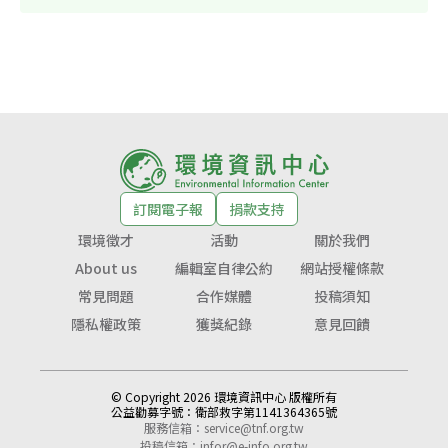
訂閱電子報
捐款支持
環境徵才
活動
關於我們
About us
編輯室自律公約
網站授權條款
常見問題
合作媒體
投稿須知
隱私權政策
獲獎紀錄
意見回饋
© Copyright 2026 環境資訊中心 版權所有
公益勸募字號：
衛部救字第1141364365號
服務信箱：
service@tnf.org.tw
投稿信箱：
infor@e-info.org.tw