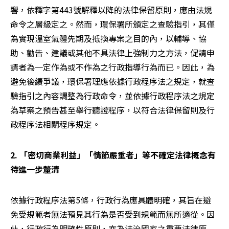
響，依釋字第443號解釋以降的法律保留原則，應由法規
命令之層級定之。然而，環保署所頒定之查驗指引，其僅
為實現溫室氣體先期及抵換專案之目的內，以輔導、協
助、勸告、建議或其他不具法律上強制力之方法，促請申
請者為一定作為或不作為之行政指導行為而已。因此，為
避免後續爭議，環保署理應依據行政程序法之規定，就查
驗指引之內容調整為行政命令，並依據行政程序法之規定
為草案之預告甚至舉行聽證程序，以符合法律保留則及行
政程序法相關程序規定。
2. 「密切商業利益」「情節嚴重者」等不確定法律概念有
待進一步釐清
依據行政程序法第5條，行政行為應具體明確，其旨在避
免受規範者無法預見其行為是否受到規範而無所適從。因
此，行政行為明確性原則，亦為法治國家之重要法律原