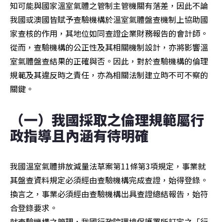
知可能與國家溫室氣體之管制主管機關有落差，因此不論
我國或澳國皆賦予查驗機構於溫室氣體盤查機制上協助國
家查核的作用，其地位如同查證企業財務報告的會計師。
從而，查驗機構的公正性及其相關機制設計，亦將影響溫
室氣體盤查結果的正確與否。因此，對於查驗機構的倫理
規範及其違反時之責任，亦為相關法制建立時不可不察的
關鍵。
（一）我國採取之倫理規範屬行
政指導且內涵有待明確
我國溫室氣體排放減量法草案第11條第3項規定，事業就
其盤查資料規定必須經由查驗機構完成查證，始得登錄。
換言之，事業必須經由查驗機構出具查證總結報告，始符
合登錄要求。

就查驗機構之管理，我國行政院環境保護署所訂定之「行