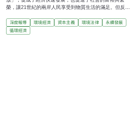
榮，讓21世紀的兩岸人民享受到物質生活的滿足。但反過
頭來看我們身處的環境，在資本主義的洪流下，兒時美好
深度報導
環境經濟
資本主義
環境法律
永續發展
的記憶、田間成群飛舞的昆蟲、潺潺小溪中漫游的魚群已
然消失，人們開始希冀「環境奇蹟」的出現。 「近二、三
循環經濟
十年來，人口不斷增加，工業迅速發展和資源日益耗竭，
人們賴以生存的環境逐漸惡化；宏揚綠色文明、倡導綠色
觀念、確立綠色倫理已成為一項迫切且艱鉅的文化工程，
而傳播媒體在這項工程中扮演舉足輕重的角色。」《天津
人民廣播電台》孫艷君在上週六（15日）的兩岸環境媒體
論壇座談會中說到。 來台交流的中國媒體人走訪完台灣西
部地區的九個民間環保團體與環境現場，深刻體認到台灣
民間力量與媒體展現所帶來的影響力，不論媒體或是民間
團體，代表的都是一股監督的力量。媒體如何運用富裕社
會中新科技的發展，擴大監督力量，喚起公民環保意