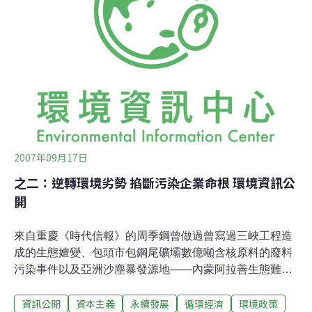
津地區產生影響力，她還以此節目的聽眾為基礎，成立了
民間環保組織─天津「綠色之友」。 環境保護運動訊息，
若能迅速、廣泛地傳播，就能得到社會注意、討論和支
持，從而召喚更多的志工和盟友，加快問題的解決和改革
的進度。但是這個部分大眾媒體令我們很失望，現在的轉
機是我們能建立自己的媒體，透過串連，做自己的聲音。
陳：商業媒體往往只報導衝突，而是不報導環保議題本
2007年09月17日
之二：逆轉環境劣勢 掐斷污染企業命根 環境資訊公
開
來自重慶《時代信報》的周季鋼曾做過曾寫過三峽工程造
成的生態嬗變、包頭市包鋼尾礦壩數億噸含核原料的廢料
污染事件以及亞洲沙塵暴發源地——內蒙阿拉善生態難民
調查等稿新聞；他提出「掐斷污染企業命根和銀行責任擔
資訊公開
資本主義
永續發展
循環經濟
環境政策
當」的概念，而台灣綠黨潘翰聲則提出「環境資訊公開」