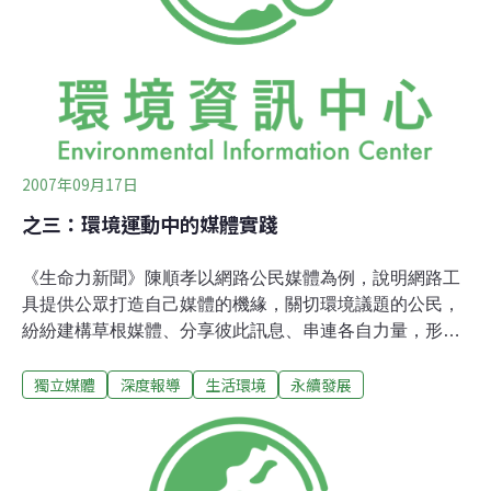
演著輔導農民的角色，一方面透過捐贈物資了解農民需
求，另一方面也透過座談、介紹外地經驗，提高農民對生
態環境保護的認識。 在台灣，休閒農業已經有多年的經
驗，「青芽兒」長期在台灣農村耕耘且持續紀錄三
2007年09月17日
之三：環境運動中的媒體實踐
《生命力新聞》陳順孝以網路公民媒體為例，說明網路工
具提供公眾打造自己媒體的機緣，關切環境議題的公民，
紛紛建構草根媒體、分享彼此訊息、串連各自力量，形成
一股由下往上的網路公民媒體浪潮，並且介紹台灣環境相
獨立媒體
深度報導
生活環境
永續發展
關的網路公民媒體在環境運動中扮演的角色。同樣也是網
路媒體的《中外對話》是簡體中文與英文雙語對照的網
站，由執行總監王冬瑩介紹該網站成立的背景與意義。 另
外，不同於前兩者，孫艷君主創的《綠色地球村》節目是
天津廣播歷史上，第一個以環保為主題的專題節目，在天