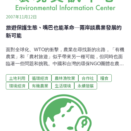
2007年11月12日
旅遊保護生態、嘴巴也能革命─兩岸談農業發展的
新可能
面對全球化、WTO的衝擊，農業在尋找新的出路，「有機
農業」和「農村旅遊」似乎帶來另一種可能，但同時也面
臨著一些問題和挑戰。中國和台灣的環保NGO團體在農業
轉型的過程中，又扮演著什麼樣的角色？來自中國和台灣
土地利用
循環經濟
農林漁牧業
合作社
糧食
各地的NGO代表以及許多關心農業發展的人，10日下午在
台北NGO會館討論農業與永續發展的關係。來自中國河北
環境經濟
有機農業
生活環境
永續發展
綠色知音的張忠民，分享在太行山區水沕沕水村嘗試經營
農村旅遊的經驗，在經濟高速發展下，農村產生的化肥、
農藥，濫採礦產造成山區的森林破壞，加上青年大都往城
裡工作，鄉裡只剩下老弱從事生產的現象，張忠民說：
「我們持續和村民溝通，並共同發展出一種既能提高農民
收入又保護生態環境的農村旅遊作法。」河北綠色知音扮