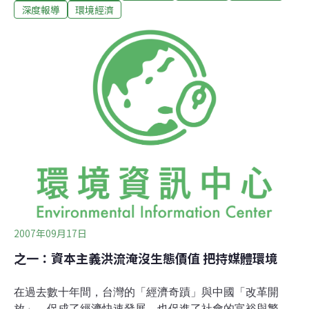
以逆轉環境劣勢的方法。 對一個環境污染事件的發生，人
深度報導
環境經濟
們往往只關注事件的直接製造者——企業，而忽視企業背
後的力量——提供貸款給企業的銀行。任何企業都需要銀
行信貸資金支援，如果銀行不給污染企業提供貸款，污染
企業就會因「斷奶」而被迫進行環保技術改造，否則，就
會被「拖死」，在環保部門致力於污染企業的排查而徒費
心機之時，如何從源頭切斷污染企業的命根子，才是問題
的關鍵所在。 周：也就是說，銀行在發放貸款時應承擔環
境保護等社會責任，並建立一套完善的銀行社會責任體
系，以從源頭控制企業的污染行為。重慶目前已有NGO形
成秘密報告，向中國中央政府建議，由中央金融監管
2007年09月17日
之一：資本主義洪流淹沒生態價值 把持媒體環境
在過去數十年間，台灣的「經濟奇蹟」與中國「改革開
放」，促成了經濟快速發展，也促進了社會的富裕與繁