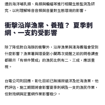
遭的海洋哺乳類、鳥類與蝙蝠等進行相關生態監測及研
究，以利理解噪音音頻與音量對生態環境的影響。
衝擊沿岸漁業、養殖？  夏季刺
網、一支釣受影響
除了降低對白海豚的衝擊外，沿岸漁業與淺海養殖會受到
什麼影響？漁業署與環委劉小蘭再次提醒之前的問卷調查
都顯示「有條件贊成」的漁民比例有二、三成，應該重
視。
台電公司則回應，彰化目前已無捕撈遠洋及近海漁業，他
們評估，施工期間將會影響夏季刺網及一支釣漁民作業，
但對拖網與定置網作業影響極少。