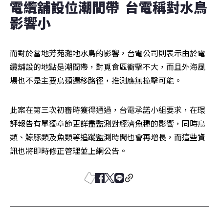
電纜舖設位潮間帶  台電稱對水鳥
影響小
而對於當地芳苑灘地水鳥的影響，台電公司則表示由於電
纜舖設的地點是潮間帶，對覓食區衝擊不大，而且外海風
場也不是主要鳥類遷移路徑，推測應無撞擊可能。
此案在第三次初審時獲得通過，台電承諾小組要求，在環
評報告有單獨章節更詳盡監測對經濟魚種的影響，同時鳥
類、鯨豚類及魚類等追蹤監測時間也會再增長，而這些資
訊也將即時修正管理並上網公告。