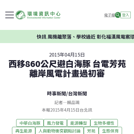
電子報
登入
快訊
風機離聚落、學校過近 彰化福漢風電案環委
2015年04月15日
西移860公尺避白海豚 台電芳苑
離岸風電計畫過初審
時事新聞
/
台灣新聞
記者
—
賴品瑀
本報2015年4月15日台北訊
中華白海豚
風力發電
能源轉型
生物多樣性
再生能源
人與動物衝突觀點討論
芳苑
生態保育